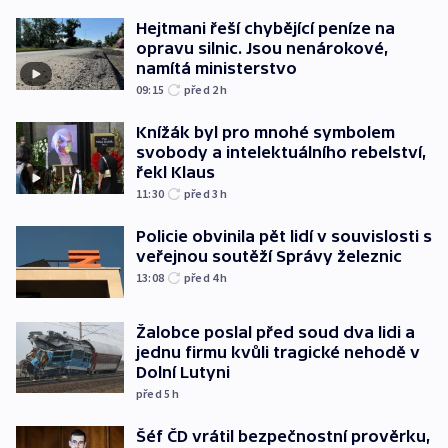
Hejtmani řeší chybějící peníze na
opravu silnic. Jsou nenárokové,
namítá ministerstvo
09:15
před 2
h
Knížák byl pro mnohé symbolem
svobody a intelektuálního rebelství,
řekl Klaus
11:30
před 3
h
Policie obvinila pět lidí v souvislosti s
veřejnou soutěží Správy železnic
13:08
před 4
h
Žalobce poslal před soud dva lidi a
jednu firmu kvůli tragické nehodě v
Dolní Lutyni
před 5
h
Šéf ČD vrátil bezpečnostní prověrku,