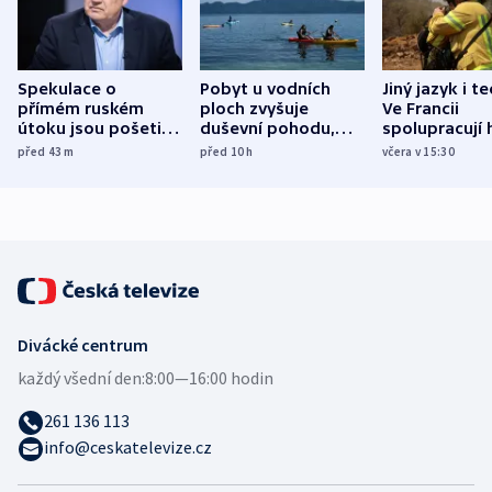
Spekulace o
Pobyt u vodních
Jiný jazyk i t
přímém ruském
ploch zvyšuje
Ve Francii
útoku jsou pošetilé,
duševní pohodu,
spolupracují h
míní estonský
ukázala
různých zemí
před 43
m
před 10
h
včera v 15:30
bezpečnostní
mezinárodní studie
expert
Divácké centrum
každý všední den:
8:00—16:00 hodin
261 136 113
info@ceskatelevize.cz