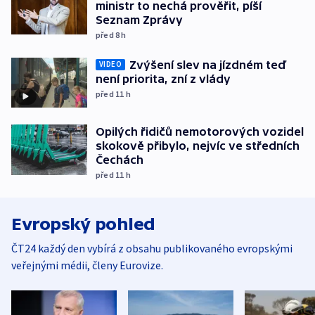
ministr to nechá prověřit, píší
Seznam Zprávy
před 8
h
Zvýšení slev na jízdném teď
VIDEO
není priorita, zní z vlády
před 11
h
Opilých řidičů nemotorových vozidel
skokově přibylo, nejvíc ve středních
Čechách
před 11
h
Evropský pohled
ČT24 každý den vybírá z obsahu publikovaného evropskými
veřejnými médii, členy Eurovize.