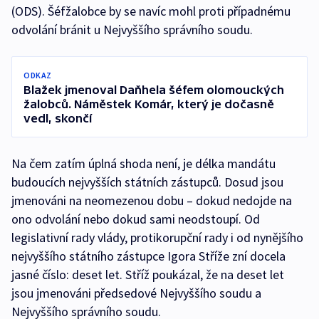
(ODS). Šéfžalobce by se navíc mohl proti případnému
odvolání bránit u Nejvyššího správního soudu.
ODKAZ
Blažek jmenoval Daňhela šéfem olomouckých
žalobců. Náměstek Komár, který je dočasně
vedl, skončí
Na čem zatím úplná shoda není, je délka mandátu
budoucích nejvyšších státních zástupců. Dosud jsou
jmenováni na neomezenou dobu – dokud nedojde na
ono odvolání nebo dokud sami neodstoupí. Od
legislativní rady vlády, protikorupční rady i od nynějšího
nejvyššího státního zástupce Igora Stříže zní docela
jasné číslo: deset let. Stříž poukázal, že na deset let
jsou jmenováni předsedové Nejvyššího soudu a
Nejvyššího správního soudu.