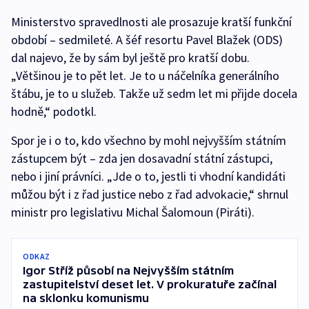
Ministerstvo spravedlnosti ale prosazuje kratší funkční
období – sedmileté. A šéf resortu Pavel Blažek (ODS)
dal najevo, že by sám byl ještě pro kratší dobu.
„Většinou je to pět let. Je to u náčelníka generálního
štábu, je to u služeb. Takže už sedm let mi přijde docela
hodně,“ podotkl.
Spor je i o to, kdo všechno by mohl nejvyšším státním
zástupcem být – zda jen dosavadní státní zástupci,
nebo i jiní právníci. „Jde o to, jestli ti vhodní kandidáti
můžou být i z řad justice nebo z řad advokacie,“ shrnul
ministr pro legislativu Michal Šalomoun (Piráti).
ODKAZ
Igor Stříž působí na Nejvyšším státním
zastupitelství deset let. V prokuratuře začínal
na sklonku komunismu