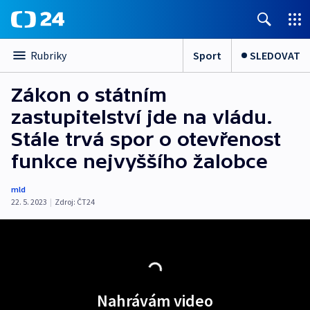
Sport
SLEDOVAT
Rubriky
Zákon o státním
zastupitelství jde na vládu.
Stále trvá spor o otevřenost
funkce nejvyššího žalobce
mld
22. 5. 2023
|
Zdroj:
ČT24
Nahrávám video