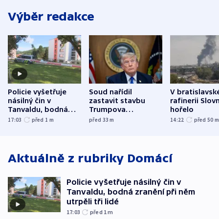
Výběr redakce
Policie vyšetřuje
Soud nařídil
V bratislavsk
násilný čin v
zastavit stavbu
rafinerii Slov
Tanvaldu, bodná
Trumpova
hořelo
zranění při něm
tanečního sálu
17:03
před 1
m
před 33
m
14:22
před 50
utrpěli tři lidé
Aktuálně z rubriky
Domácí
Policie vyšetřuje násilný čin v
Tanvaldu, bodná zranění při něm
utrpěli tři lidé
17:03
před 1
m