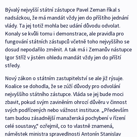
Bývalý nejvyšší státní zástupce Pavel Zeman říkal s
nadsázkou, že má mandát vždy jen do příštího jednání
vlády. Ta jej totiž mohla bez udání důvodu odvolat.
Konaly se kvůli tomu i demonstrace, ale pravidla pro
fungování státních zástupců včetně toho nejvyššího se
dosud nepodařilo změnit. A tak má i Zemanův nástupce
Igor Stříž v jistém ohledu mandát vždy jen do příští
středy.
Nový zákon o státním zastupitelství se ale již rýsuje.
Koalice se dohodla, že se zúží důvody pro odvolání
nejvyššího státního zástupce. Vláda se jej bude moci
zbavit, pokud svým zaviněním ohrozí důvěru v činnost
svých podřízených nebo vážnost instituce. „Především
tam budou zásadnější manažerská pochybení v řízení
celé soustavy,“ ozřejmil, co to vlastně znamená,
náměstek ministra spravedlnosti Antonín Stanislav