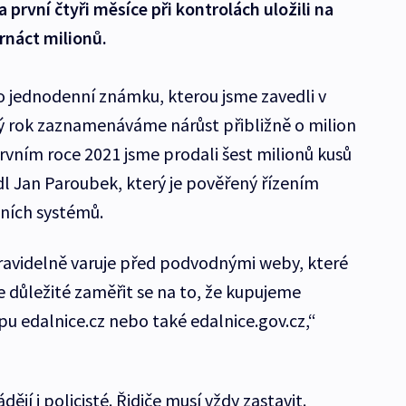
a první čtyři měsíce při kontrolách uložili na
rnáct milionů.
 o jednodenní známku, kterou jsme zavedli v
ý rok zaznamenáváme nárůst přibližně o milion
vním roce 2021 jsme prodali šest milionů kusů
edl Jan Paroubek, který je pověřený řízením
ních systémů.
ravidelně varuje před podvodnými weby, které
e důležité zaměřit se na to, že kupujeme
pu edalnice.cz nebo také edalnice.gov.cz,“
ějí i policisté. Řidiče musí vždy zastavit.