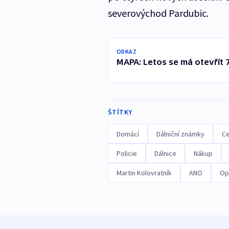
severovýchod Pardubic.
ODKAZ
MAPA: Letos se má otevřít 
ŠTÍTKY
Domácí
Dálniční známky
C
Policie
Dálnice
Nákup
Martin Kolovratník
ANO
Op