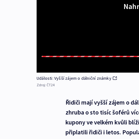
Nahr
Události: Vyšší zájem o dálniční známky
Zdroj:
ČT24
Řidiči mají vyšší zájem o dá
zhruba o sto tisíc šoférů ví
kupony ve velkém kvůli blí
připlatili řidiči i letos. Po