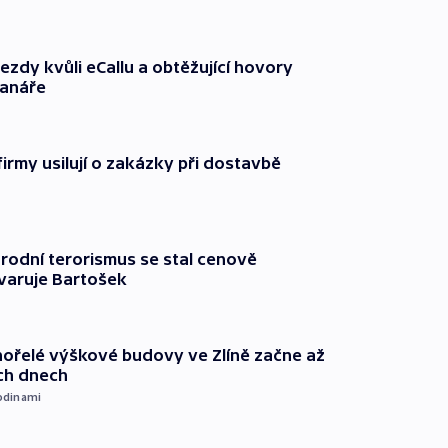
ezdy kvůli eCallu a obtěžující hovory
ranáře
firmy usilují o zakázky při dostavbě
rodní terorismus se stal cenově
varuje Bartošek
ořelé výškové budovy ve Zlíně začne až
ích dnech
odinami