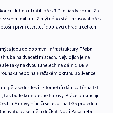
konce dubna utratili přes 3,7 miliardy korun. Za
 než sedm miliard. Z mýtného stát inkasoval přes
etošní první čtvrtletí dopravci uhradili celkem
mýta jdou do dopravní infrastruktury. Třeba
 zhruba na dvaceti místech. Nejvíc jich je na
e ale taky na dvou tunelech na dálnici D8 v
erounsku nebo na Pražském okruhu u Slivence.
skoro pětasedmdesát kilometrů dálnic. Třeba D1
ah, tak bude kompletně hotový. Práce pokračují
ech a Moravy – řidiči se letos na D35 projedou
 Obchvatu by se měla dočkat Nová Paka nebo