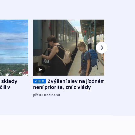
 sklady
Opil
Zvýšení slev na jízdném teď
VIDEO
ili v
vozid
není priorita, zní z vlády
stře
před 3
hodinami
před 4