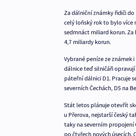
Za dálniční známky řidiči do 
celý loňský rok to bylo více
sedmnáct miliard korun. Za l
4,7 miliardy korun.
Vybrané peníze ze známek i 
dálnice teď silničáři opravují
páteřní dálnici D1. Pracuje s
severních Čechách, D5 na B
Stát letos plánuje otevřít 
u Přerova, nejstarší český t
taky na severním propojení Č
po čtyřech nových úsecích.