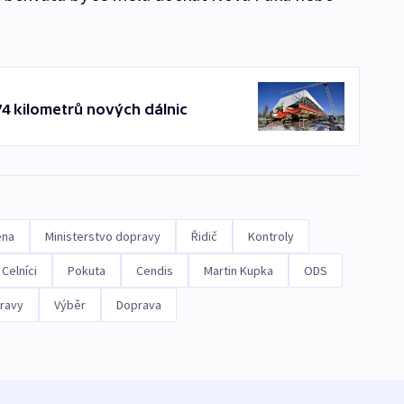
74 kilometrů nových dálnic
ena
Ministerstvo dopravy
Řidič
Kontroly
Celníci
Pokuta
Cendis
Martin Kupka
ODS
ravy
Výběr
Doprava