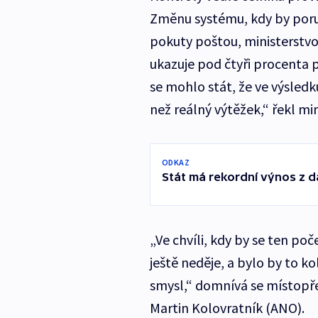
Změnu systému, kdy by poruš
pokuty poštou, ministerstvo
ukazuje pod čtyři procenta 
se mohlo stát, že ve výsled
než reálný výtěžek,“ řekl mi
ODKAZ
Stát má rekordní výnos z d
„Ve chvíli, kdy by se ten poč
ještě neděje, a bylo by to 
smysl,“ domnívá se místop
Martin Kolovratník (ANO).