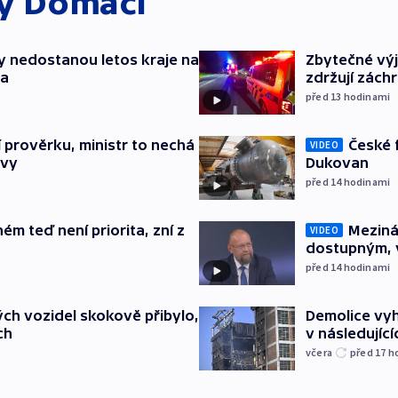
ky
Domácí
y nedostanou letos kraje na
Zbytečné výj
ta
zdržují zách
před 13
hodinami
České 
í prověrku, ministr to nechá
VIDEO
Dukovan
ávy
před 14
hodinami
Meziná
ém teď není priorita, zní z
VIDEO
dostupným, 
před 14
hodinami
Demolice vyh
ch vozidel skokově přibylo,
v následujíc
ch
včera
před 17
h