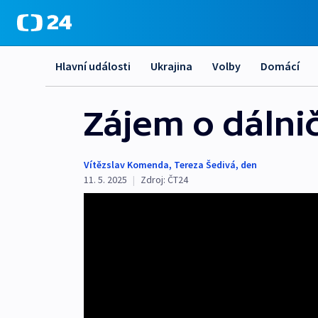
Hlavní události
Ukrajina
Volby
Domácí
Zájem o dálni
Vítězslav Komenda
,
Tereza Šedivá
,
den
11. 5. 2025
|
Zdroj:
ČT24