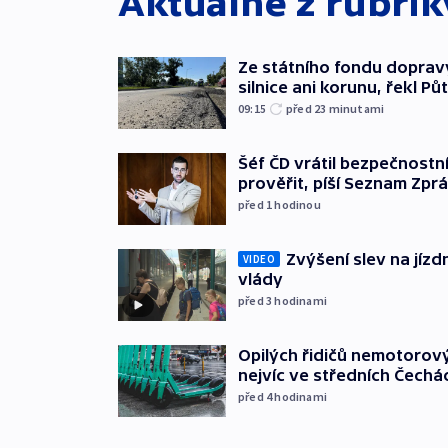
Aktuálně z rubri
Ze státního fondu doprav
silnice ani korunu, řekl Pů
09:15
před 23
minutami
Šéf ČD vrátil bezpečnostn
prověřit, píší Seznam Zpr
před 1
hodinou
Zvýšení slev na jízdn
VIDEO
vlády
před 3
hodinami
Opilých řidičů nemotorový
nejvíc ve středních Čechá
před 4
hodinami