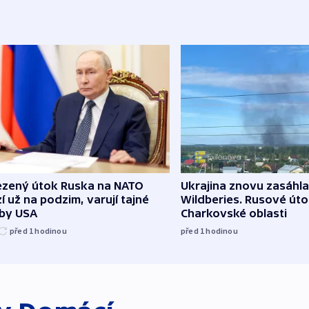
zený útok Ruska na NATO
Ukrajina znovu zasáhla
í už na podzim, varují tajné
Wildberies. Rusové útoč
žby USA
Charkovské oblasti
před 1
hodinou
před 1
hodinou