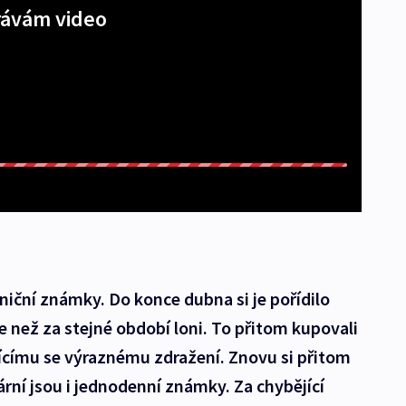
ávám video
lniční známky. Do konce dubna si je pořídilo
ce než za stejné období loni. To přitom kupovali
žícímu se výraznému zdražení. Znovu si přitom
pulární jsou i jednodenní známky. Za chybějící