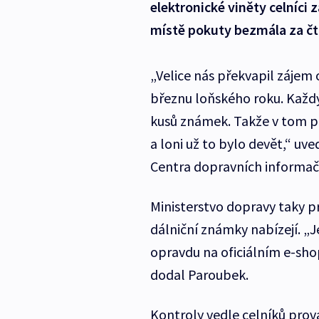
elektronické viněty celníci z
místě pokuty bezmála za čt
„Velice nás překvapil zájem
březnu loňského roku. Každ
kusů známek. Takže v tom pr
a loni už to bylo devět,“ uv
Centra dopravních informač
Ministerstvo dopravy taky p
dálniční známky nabízejí. „J
opravdu na oficiálním e-sho
dodal Paroubek.
Kontroly vedle celníků provád