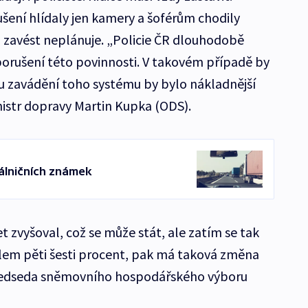
ení hlídaly jen kamery a šoférům chodily
 zavést neplánuje. „Policie ČR dlouhodobě
porušení této povinnosti. V takovém případě by
ku zavádění toho systému by bylo nákladnější
nistr dopravy Martin Kupka (ODS).
álničních známek
et zvyšoval, což se může stát, ale zatím se tak
kolem pěti šesti procent, pak má taková změna
ředseda sněmovního hospodářského výboru