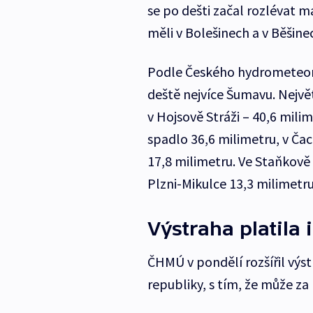
se po dešti začal rozlévat m
měli v Bolešinech a v Běšine
Podle Českého hydrometeor
deště nejvíce Šumavu. Nejv
v Hojsově Stráži – 40,6 mil
spadlo 36,6 milimetru, v Ča
17,8 milimetru. Ve Staňkově
Plzni-Mikulce 13,3 milimetru
Výstraha platila
ČHMÚ v pondělí rozšířil výs
republiky, s tím, že může za