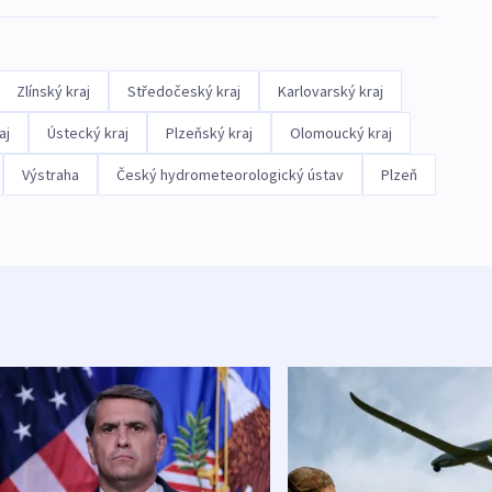
Zlínský kraj
Středočeský kraj
Karlovarský kraj
aj
Ústecký kraj
Plzeňský kraj
Olomoucký kraj
Výstraha
Český hydrometeorologický ústav
Plzeň