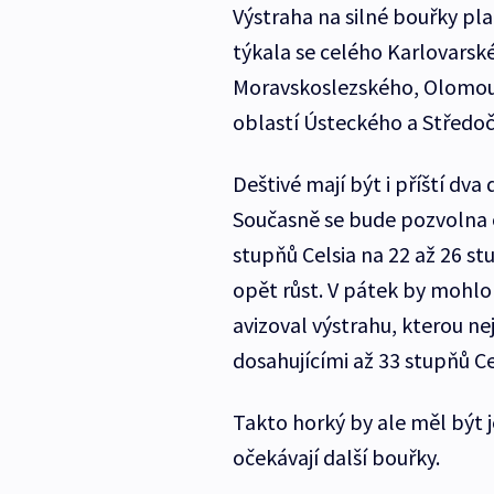
Výstraha na silné bouřky pla
týkala se celého Karlovarsk
Moravskoslezského, Olomouc
oblastí Ústeckého a Středo
Deštivé mají být i příští dva
Současně se bude pozvolna 
stupňů Celsia na 22 až 26 s
opět růst. V pátek by mohlo
avizoval výstrahu, kterou ne
dosahujícími až 33 stupňů Ce
Takto horký by ale měl být j
očekávají další bouřky.