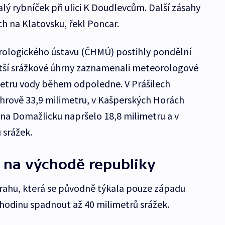
alý rybníček při ulici K Doudlevcům. Další zásahy
ch na Klatovsku, řekl Poncar.
ologického ústavu (ČHMÚ) postihly pondělní
ětší srážkové úhrny zaznamenali meteorologové
imetru vody během odpoledne. V Prášilech
chrově 33,9 milimetru, v Kašperských Horách
 na Domažlicku napršelo 18,8 milimetru a v
 srážek.
 i na východě republiky
trahu, která se původně týkala pouze západu
 hodinu spadnout až 40 milimetrů srážek.