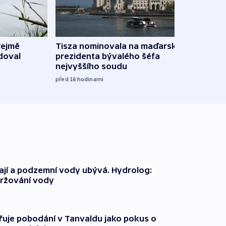
řejmě
Tisza nominovala na maďarského
Ruský
doval
prezidenta bývalého šéfa
čtyři 
nejvyššího soudu
včera
před 16
hodinami
jí a podzemní vody ubývá. Hydrolog:
držování vody
třuje pobodání v Tanvaldu jako pokus o