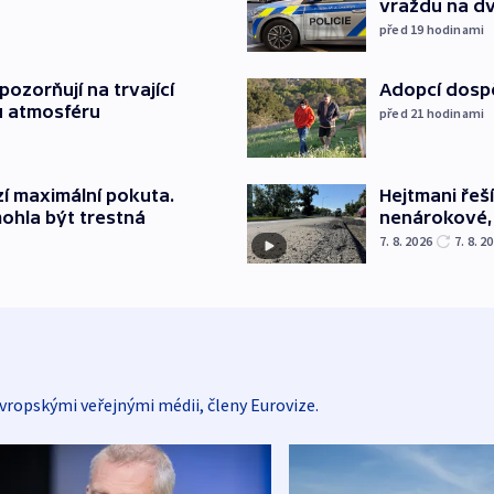
vraždu na d
před 19
hodinami
ozorňují na trvající
Adopcí dospě
u atmosféru
před 21
hodinami
Hejtmani řeší
í maximální pokuta.
nenárokové, 
ohla být trestná
7. 8. 2026
7. 8. 2
vropskými veřejnými médii, členy Eurovize.