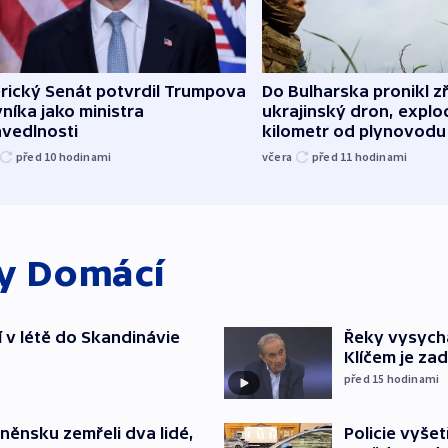
rický Senát potvrdil Trumpova
Do Bulharska pronikl z
níka jako ministra
ukrajinský dron, explo
avedlnosti
kilometr od plynovodu
před 10
hodinami
včera
před 11
hodinami
ky
Domácí
í v létě do Skandinávie
Řeky vysycha
Klíčem je za
před 15
hodinami
něnsku zemřeli dva lidé,
Policie vyše