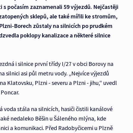
ti s počasím zaznamenali 59 výjezdů. Nejčastěji
zatopených sklepů, ale také mířili ke stromům,
 Plzni-Borech zůstaly na silnicích po prudkém
dzvedla poklopy kanalizace a některé silnice
zdná i silnice první třídy I/27 v obci Borovy na
 silnici asi půl metru vody. „Nejvíce výjezdů
 Klatovsku, Plzni - severu a Plzni - jihu,“ uvedl
 Poncar.
oda stála na silnicích, hasiči čistili kanálové
také nedaleko Běšin u Šáleného mlýna, kde
anici a komunikaci. Před Radobyčicemi u Plzně