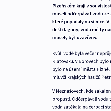
Plzeňském kraji v souvislos
museli odčerpávat vodu ze 
které popadaly na silnice. V
dešti laguny, voda místy na
musely být uzavřeny.
Kvůli vodě byla večer neprůje
Klatovsku. V Borovech bylo na
bylo na území města Plzně, na
mluvčí krajských hasičů Petr
V Neznašovech, kde zakalená v
propusti. Odčerpávali vodu 
voda zatékala na čerpací st