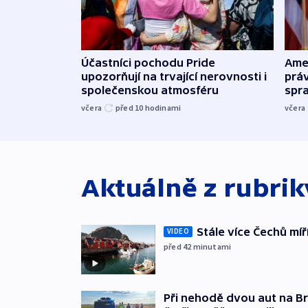
Účastníci pochodu Pride
Ame
upozorňují na trvající nerovnosti i
práv
společenskou atmosféru
spr
včera
před 10
hodinami
včera
Aktuálně z rubri
Stále více Čechů míř
VIDEO
před 42
minutami
Při nehodě dvou aut na Br