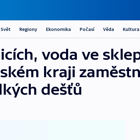
Svět
Regiony
Ekonomika
Počasí
Věda
Kultura
icích, voda ve sklep
ňském kraji zaměstn
dkých dešťů