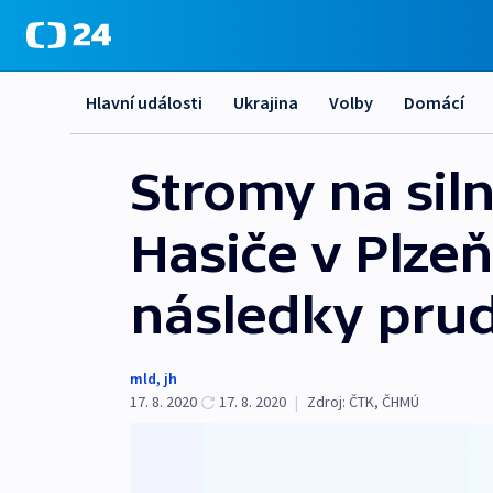
Hlavní události
Ukrajina
Volby
Domácí
Stromy na siln
Hasiče v Plze
následky pru
mld
,
jh
17. 8. 2020
17. 8. 2020
|
Zdroj:
ČTK
,
ČHMÚ