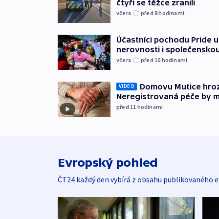
čtyři se těžce zranili
včera
před 8
hodinami
Účastníci pochodu Pride up
nerovnosti i společensko
včera
před 10
hodinami
Domovu Mutice hroz
VIDEO
Neregistrovaná péče by m
před 11
hodinami
Evropský pohled
ČT24 každý den vybírá z obsahu publikovaného e