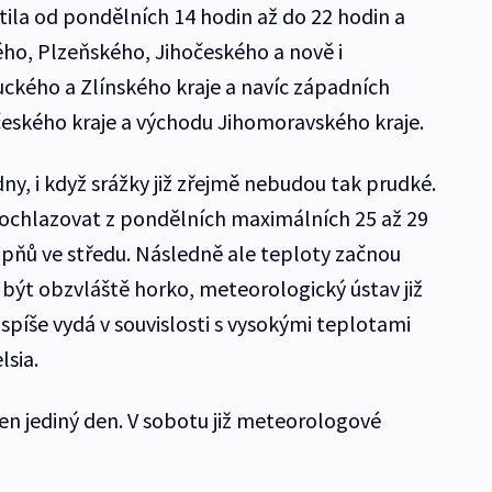
tila od pondělních 14 hodin až do 22 hodin a
ého, Plzeňského, Jihočeského a nově i
kého a Zlínského kraje a navíc západních
českého kraje a východu Jihomoravského kraje.
 dny, i když srážky již zřejmě nebudou tak prudké.
ochlazovat z pondělních maximálních 25 až 29
tupňů ve středu. Následně ale teploty začnou
 být obzvláště horko, meteorologický ústav již
jspíše vydá v souvislosti s vysokými teplotami
lsia.
en jediný den. V sobotu již meteorologové