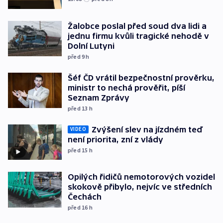
Žalobce poslal před soud dva lidi a
jednu firmu kvůli tragické nehodě v
Dolní Lutyni
před 9
h
Šéf ČD vrátil bezpečnostní prověrku,
ministr to nechá prověřit, píší
Seznam Zprávy
před 13
h
Zvýšení slev na jízdném teď
VIDEO
není priorita, zní z vlády
před 15
h
Opilých řidičů nemotorových vozidel
skokově přibylo, nejvíc ve středních
Čechách
před 16
h