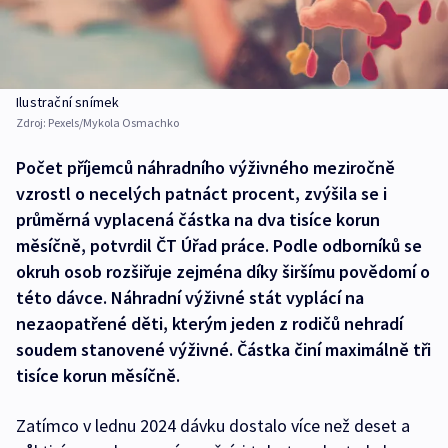
Ilustrační snímek
Zdroj:
Pexels/Mykola Osmachko
Počet příjemců náhradního výživného meziročně
vzrostl o necelých patnáct procent, zvýšila se i
průměrná vyplacená částka na dva tisíce korun
měsíčně, potvrdil ČT Úřad práce. Podle odborníků se
okruh osob rozšiřuje zejména díky širšímu povědomí o
této dávce. Náhradní výživné stát vyplácí na
nezaopatřené děti, kterým jeden z rodičů nehradí
soudem stanovené výživné. Částka činí maximálně tři
tisíce korun měsíčně.
Zatímco v lednu 2024 dávku dostalo více než deset a