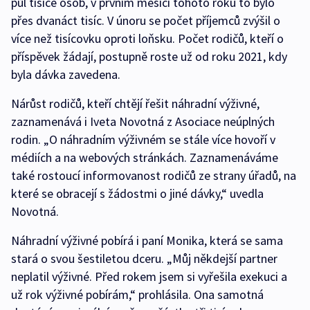
půl tisíce osob, v prvním měsíci tohoto roku to bylo
přes dvanáct tisíc. V únoru se počet příjemců zvýšil o
více než tisícovku oproti loňsku. Počet rodičů, kteří o
příspěvek žádají, postupně roste už od roku 2021, kdy
byla dávka zavedena.
Nárůst rodičů, kteří chtějí řešit náhradní výživné,
zaznamenává i Iveta Novotná z Asociace neúplných
rodin. „O náhradním výživném se stále více hovoří v
médiích a na webových stránkách. Zaznamenáváme
také rostoucí informovanost rodičů ze strany úřadů, na
které se obracejí s žádostmi o jiné dávky,“ uvedla
Novotná.
Náhradní výživné pobírá i paní Monika, která se sama
stará o svou šestiletou dceru. „Můj někdejší partner
neplatil výživné. Před rokem jsem si vyřešila exekuci a
už rok výživné pobírám,“ prohlásila. Ona samotná