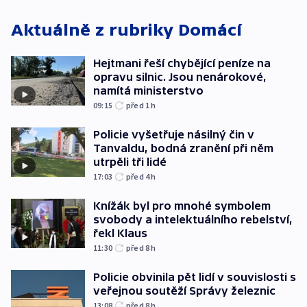
Aktuálně z rubriky
Domácí
Hejtmani řeší chybějící peníze na
opravu silnic. Jsou nenárokové,
namítá ministerstvo
09:15
před 1
h
Policie vyšetřuje násilný čin v
Tanvaldu, bodná zranění při něm
utrpěli tři lidé
17:03
před 4
h
Knížák byl pro mnohé symbolem
svobody a intelektuálního rebelství,
řekl Klaus
11:30
před 8
h
Policie obvinila pět lidí v souvislosti s
veřejnou soutěží Správy železnic
13:08
před 8
h