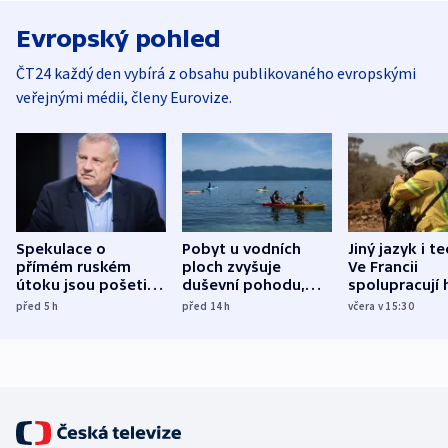
Evropský pohled
ČT24 každý den vybírá z obsahu publikovaného evropskými
veřejnými médii, členy Eurovize.
Spekulace o
Pobyt u vodních
Jiný jazyk i t
přímém ruském
ploch zvyšuje
Ve Francii
útoku jsou pošetilé,
duševní pohodu,
spolupracují h
míní estonský
ukázala
různých zemí
před 5
h
před 14
h
včera v 15:30
bezpečnostní
mezinárodní studie
expert