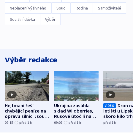
Neplacení výživného
Soud
Rodina
Samoživitelé
Sociální dávka
Výběr
Výběr redakce
Hejtmani řeší
Ukrajina zasáhla
Dron n
VIDEO
chybějící peníze na
sklad Wildberries,
letišti u Lips
opravu silnic. Jsou
Rusové útočili na
skoro kilo trh
nenárokové, namítá
trh, hasiče či
indicie ukazuj
09:15
před 1
h
09:02
před 1
h
před 1
h
ministerstvo
stadion
Rusko