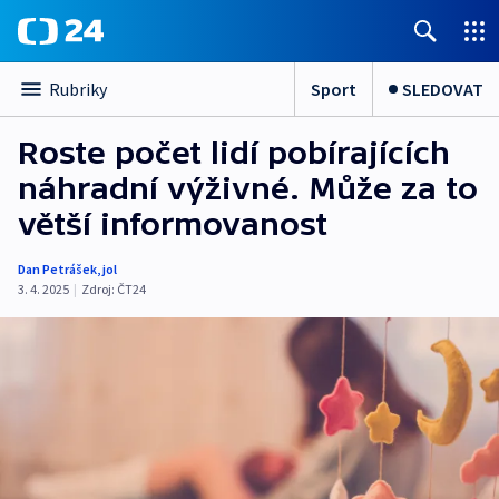
Sport
SLEDOVAT
Rubriky
Roste počet lidí pobírajících
náhradní výživné. Může za to
větší informovanost
Dan Petrášek
,
jol
3. 4. 2025
|
Zdroj:
ČT24