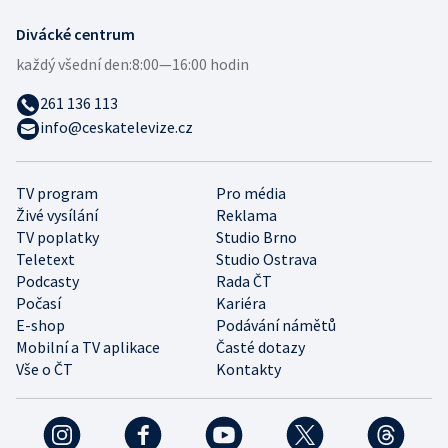
Divácké centrum
každý všední den:
8:00—16:00 hodin
261 136 113
info@ceskatelevize.cz
TV program
Pro média
Živé vysílání
Reklama
TV poplatky
Studio Brno
Teletext
Studio Ostrava
Podcasty
Rada ČT
Počasí
Kariéra
E-shop
Podávání námětů
Mobilní a TV aplikace
Časté dotazy
Vše o ČT
Kontakty