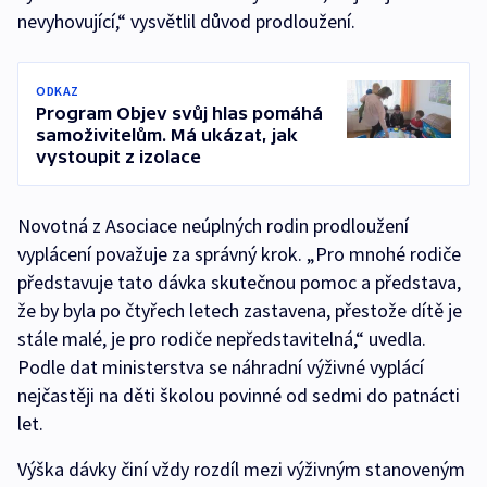
nevyhovující,“ vysvětlil důvod prodloužení.
ODKAZ
Program Objev svůj hlas pomáhá
samoživitelům. Má ukázat, jak
vystoupit z izolace
Novotná z Asociace neúplných rodin prodloužení
vyplácení považuje za správný krok. „Pro mnohé rodiče
představuje tato dávka skutečnou pomoc a představa,
že by byla po čtyřech letech zastavena, přestože dítě je
stále malé, je pro rodiče nepředstavitelná,“ uvedla.
Podle dat ministerstva se náhradní výživné vyplácí
nejčastěji na děti školou povinné od sedmi do patnácti
let.
Výška dávky činí vždy rozdíl mezi výživným stanoveným