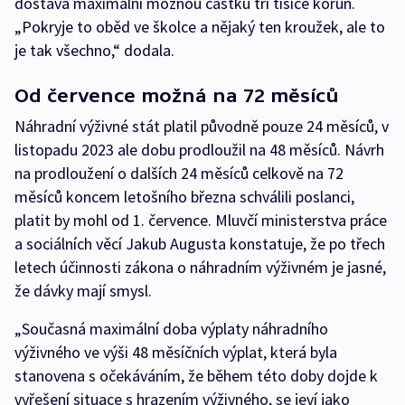
dostává maximální možnou částku tři tisíce korun.
„Pokryje to oběd ve školce a nějaký ten kroužek, ale to
je tak všechno,“ dodala.
Od července možná na 72 měsíců
Náhradní výživné stát platil původně pouze 24 měsíců, v
listopadu 2023 ale dobu prodloužil na 48 měsíců. Návrh
na prodloužení o dalších 24 měsíců celkově na 72
měsíců koncem letošního března schválili poslanci,
platit by mohl od 1. července. Mluvčí ministerstva práce
a sociálních věcí Jakub Augusta konstatuje, že po třech
letech účinnosti zákona o náhradním výživném je jasné,
že dávky mají smysl.
„Současná maximální doba výplaty náhradního
výživného ve výši 48 měsíčních výplat, která byla
stanovena s očekáváním, že během této doby dojde k
vyřešení situace s hrazením výživného, se jeví jako