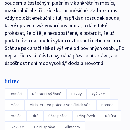
soudem a částečným plněním v konkrétním měsíci,
maximálně ale tři tisíce korun měsíčně. Žadatel musí
vždy doložit exekuční titul, například rozsudek soudu,
který upravuje vyživovací povinnost, a dále také
prokázat, že dítě je nezaopatřené, a potvrdit, že už
podal návrh na soudní výkon rozhodnutí nebo exekuci.
Stát se pak snaží získat výživné od povinných osob. „Po
neplatičích stát částku vymáhá přes celní správu, ale
úspěšnost není moc vysoká,“ dodala Novotná.
ŠTÍTKY
Domácí
Náhradní výživné
Dávky
Výživné
Práce
Ministerstvo práce a sociálních věcí
Pomoc
Rodiče
Dítě
Úřad práce
Příspěvek
Nárůst
Exekuce
Celní správa
Alimenty