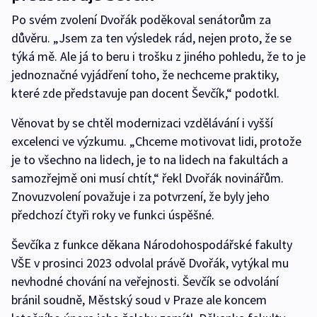
Po svém zvolení Dvořák poděkoval senátorům za
důvěru. „Jsem za ten výsledek rád, nejen proto, že se
týká mě. Ale já to beru i trošku z jiného pohledu, že to je
jednoznačné vyjádření toho, že nechceme praktiky,
které zde představuje pan docent Ševčík,“ podotkl.
Věnovat by se chtěl modernizaci vzdělávání i vyšší
excelenci ve výzkumu. „Chceme motivovat lidi, protože
je to všechno na lidech, je to na lidech na fakultách a
samozřejmě oni musí chtít,“ řekl Dvořák novinářům.
Znovuzvolení považuje i za potvrzení, že byly jeho
předchozí čtyři roky ve funkci úspěšné.
Ševčíka z funkce děkana Národohospodářské fakulty
VŠE v prosinci 2023 odvolal právě Dvořák, vytýkal mu
nevhodné chování na veřejnosti. Ševčík se odvolání
bránil soudně, Městský soud v Praze ale koncem