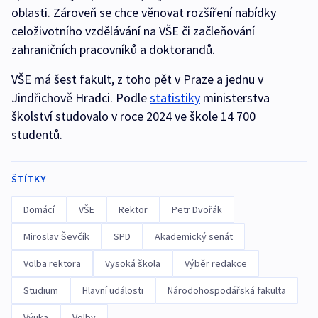
oblasti. Zároveň se chce věnovat rozšíření nabídky
celoživotního vzdělávání na VŠE či začleňování
zahraničních pracovníků a doktorandů.
VŠE má šest fakult, z toho pět v Praze a jednu v
Jindřichově Hradci. Podle
statistiky
ministerstva
školství studovalo v roce 2024 ve škole 14 700
studentů.
ŠTÍTKY
Domácí
VŠE
Rektor
Petr Dvořák
Miroslav Ševčík
SPD
Akademický senát
Volba rektora
Vysoká škola
Výběr redakce
Studium
Hlavní události
Národohospodářská fakulta
Výuka
Volby