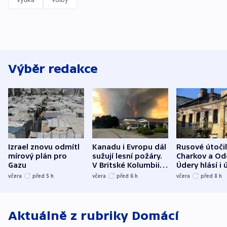
Výběr redakce
Izrael znovu odmítl
Kanadu i Evropu dál
Rusové útočil
mírový plán pro
sužují lesní požáry.
Charkov a Od
Gazu
V Britské Kolumbii
Údery hlásí i 
evakuovali tisíce lidí
Bělgorodu
včera
před 5
h
včera
před 6
h
včera
před 8
h
Aktuálně z rubriky
Domácí