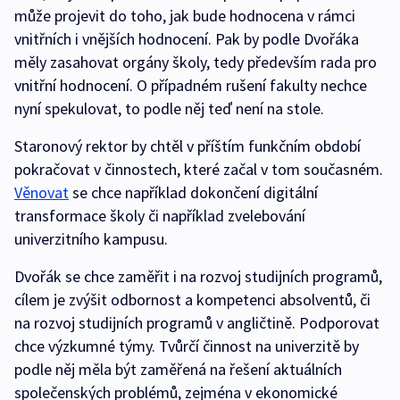
může projevit do toho, jak bude hodnocena v rámci
vnitřních i vnějších hodnocení. Pak by podle Dvořáka
měly zasahovat orgány školy, tedy především rada pro
vnitřní hodnocení. O případném rušení fakulty nechce
nyní spekulovat, to podle něj teď není na stole.
Staronový rektor by chtěl v příštím funkčním období
pokračovat v činnostech, které začal v tom současném.
Věnovat
se chce například dokončení digitální
transformace školy či například zvelebování
univerzitního kampusu.
Dvořák se chce zaměřit i na rozvoj studijních programů,
cílem je zvýšit odbornost a kompetenci absolventů, či
na rozvoj studijních programů v angličtině. Podporovat
chce výzkumné týmy. Tvůrčí činnost na univerzitě by
podle něj měla být zaměřená na řešení aktuálních
společenských problémů, zejména v ekonomické