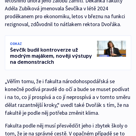
letošního února jeho žalobu zamítl. Děkanka fakulty
Adéla Zubíková jmenovala Ševčíka v létě 2024
proděkanem pro ekonomiku, letos v březnu na funkci
rezignoval, zdůvodnil to nátlakem rektora Dvořáka.
ODKAZ
Ševčík budil kontroverze už
modrým majákem, nověji výstupy
na demonstracích
„Věřím tomu, že i fakulta národohospodářská se
konečně podívá pravdě do očí a bude se muset podívat
i na to, co jí prospívá a co jí neprospívá a v tomto směru
dělat razantnější kroky,“ uvedl také Dvořák s tím, že na
fakultě je podle něj potřeba změnit klima.
Fakulta podle něj musí přesvědčit jeho i zbytek školy o
tom, že je na správné cestě. V opačném případě se to