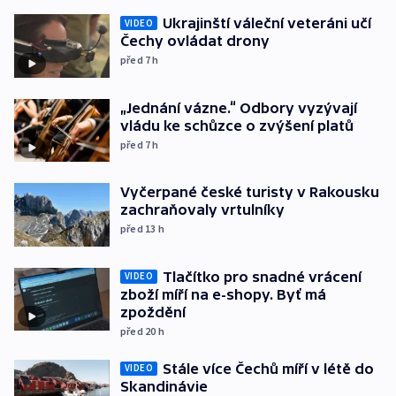
Ukrajinští váleční veteráni učí
VIDEO
Čechy ovládat drony
před 7
h
„Jednání vázne.“ Odbory vyzývají
vládu ke schůzce o zvýšení platů
před 7
h
Vyčerpané české turisty v Rakousku
zachraňovaly vrtulníky
před 13
h
Tlačítko pro snadné vrácení
VIDEO
zboží míří na e-shopy. Byť má
zpoždění
před 20
h
Stále více Čechů míří v létě do
VIDEO
Skandinávie