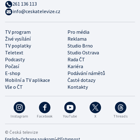
261 136 113
info@ceskatelevize.cz
TV program
Pro média
Živé vysílání
Reklama
TV poplatky
Studio Brno
Teletext
Studio Ostrava
Podcasty
Rada ČT
Počasí
Kariéra
E-shop
Podávání námětů
Mobilní a TV aplikace
Časté dotazy
Vše o ČT
Kontakty
Instagram
Facebook
YouTube
X
Threads
© Česká televize
•
•
English
Ochrana soukromí
Přístupnost