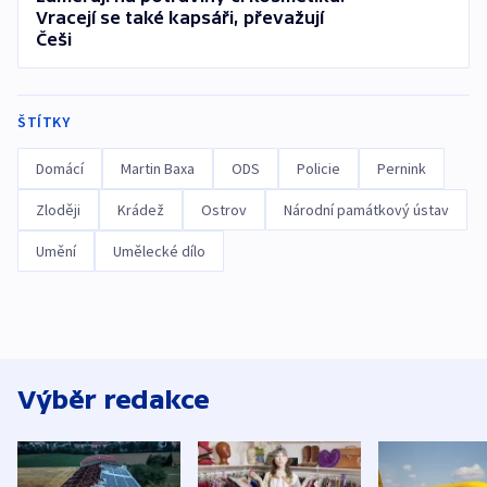
Vracejí se také kapsáři, převažují
Češi
ŠTÍTKY
Domácí
Martin Baxa
ODS
Policie
Pernink
Zloději
Krádež
Ostrov
Národní památkový ústav
Umění
Umělecké dílo
Výběr redakce