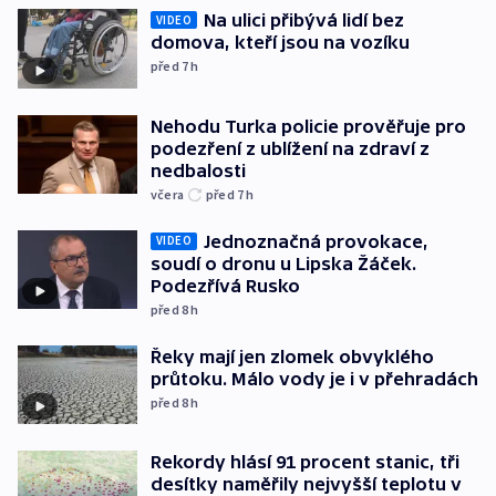
Na ulici přibývá lidí bez
VIDEO
domova, kteří jsou na vozíku
před 7
h
Nehodu Turka policie prověřuje pro
podezření z ublížení na zdraví z
nedbalosti
včera
před 7
h
Jednoznačná provokace,
VIDEO
soudí o dronu u Lipska Žáček.
Podezřívá Rusko
před 8
h
Řeky mají jen zlomek obvyklého
průtoku. Málo vody je i v přehradách
před 8
h
Rekordy hlásí 91 procent stanic, tři
desítky naměřily nejvyšší teplotu v