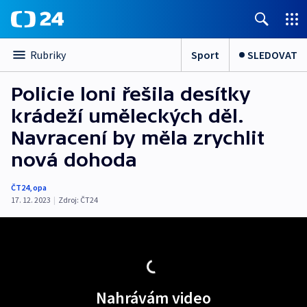
Sport
SLEDOVAT
Rubriky
Policie loni řešila desítky
krádeží uměleckých děl.
Navracení by měla zrychlit
nová dohoda
ČT24
,
opa
17. 12. 2023
|
Zdroj:
ČT24
Nahrávám video