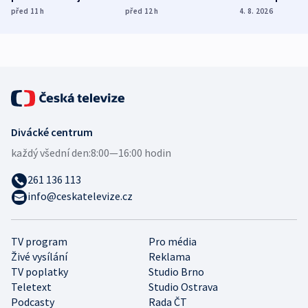
dohodu o
Bojovali na straně
nekalé prakti
před 11
h
před 12
h
4. 8. 2026
demografii
Ruska
Divácké centrum
každý všední den:
8:00—16:00 hodin
261 136 113
info@ceskatelevize.cz
TV program
Pro média
Živé vysílání
Reklama
TV poplatky
Studio Brno
Teletext
Studio Ostrava
Podcasty
Rada ČT