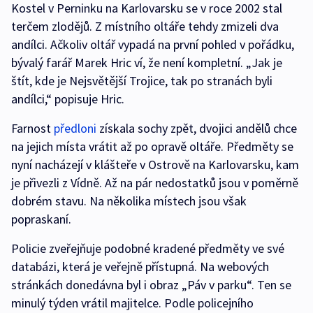
Kostel v Perninku na Karlovarsku se v roce 2002 stal
terčem zlodějů. Z místního oltáře tehdy zmizeli dva
andílci. Ačkoliv oltář vypadá na první pohled v pořádku,
bývalý farář Marek Hric ví, že není kompletní. „Jak je
štít, kde je Nejsvětější Trojice, tak po stranách byli
andílci,“ popisuje Hric.
Farnost
předloni
získala sochy zpět, dvojici andělů chce
na jejich místa vrátit až po opravě oltáře. Předměty se
nyní nacházejí v klášteře v Ostrově na Karlovarsku, kam
je přivezli z Vídně. Až na pár nedostatků jsou v poměrně
dobrém stavu. Na několika místech jsou však
popraskaní.
Policie zveřejňuje podobné kradené předměty ve své
databázi, která je veřejně přístupná. Na webových
stránkách donedávna byl i obraz „Páv v parku“. Ten se
minulý týden vrátil majitelce. Podle policejního