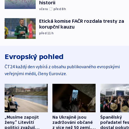
historii
včera
před 8
h
Etická komise FAČR rozdala tresty za
korupční kauzu
před 11
h
Evropský pohled
ČT24 každý den vybírá z obsahu publikovaného evropskými
veřejnými médii, členy Eurovize.
„Musíme zapojit
Na Ukrajině jsou
Španělský
ženy.“ Litevští
zadržováni občané
pořadatel fes
politici zvažují
z více než 50 zemí.
dostal pokut