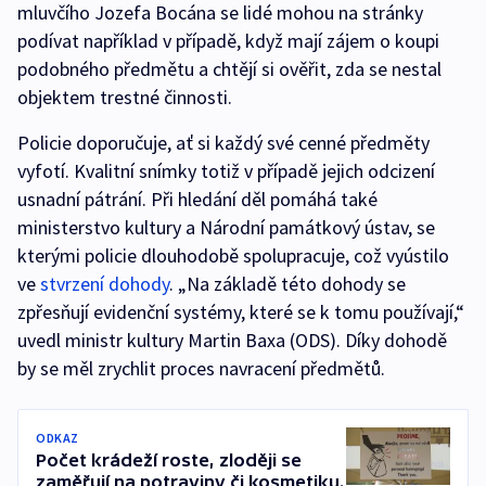
mluvčího Jozefa Bocána se lidé mohou na stránky
podívat například v případě, když mají zájem o koupi
podobného předmětu a chtějí si ověřit, zda se nestal
objektem trestné činnosti.
Policie doporučuje, ať si každý své cenné předměty
vyfotí. Kvalitní snímky totiž v případě jejich odcizení
usnadní pátrání. Při hledání děl pomáhá také
ministerstvo kultury a Národní památkový ústav, se
kterými policie dlouhodobě spolupracuje, což vyústilo
ve
stvrzení dohody
. „Na základě této dohody se
zpřesňují evidenční systémy, které se k tomu používají,“
uvedl ministr kultury Martin Baxa (ODS). Díky dohodě
by se měl zrychlit proces navracení předmětů.
ODKAZ
Počet krádeží roste, zloději se
zaměřují na potraviny či kosmetiku.