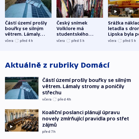
Částí území prošly
Český snímek
Srážka nákla
bouřky se silným
Volklore má
letadla s dr
větrem. Lámaly
studentského
Lipska byla p
stromy a poničily
Oscara, zabojuje o
německého mi
včera
před 4
h
včera
před 5
h
včera
před 5
h
střechu
cenu za krátký film
hybridní útok
Aktuálně z rubriky
Domácí
Částí území prošly bouřky se silným
větrem. Lámaly stromy a poničily
střechu
včera
před 4
h
Koaliční poslanci plánují úpravu
novely zmírňující pravidla pro střet
zájmů
před 7
h