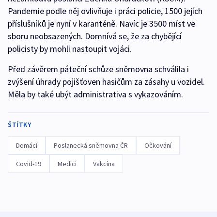
Pandemie podle něj ovlivňuje i práci policie, 1500 jejích
příslušníků je nyní v karanténě. Navíc je 3500 míst ve
sboru neobsazených. Domnívá se, že za chybějící
policisty by mohli nastoupit vojáci.
Před závěrem páteční schůze sněmovna schválila i
zvýšení úhrady pojišťoven hasičům za zásahy u vozidel.
Měla by také ubýt administrativa s vykazováním.
ŠTÍTKY
Domácí
Poslanecká sněmovna ČR
Očkování
Covid-19
Medici
Vakcína