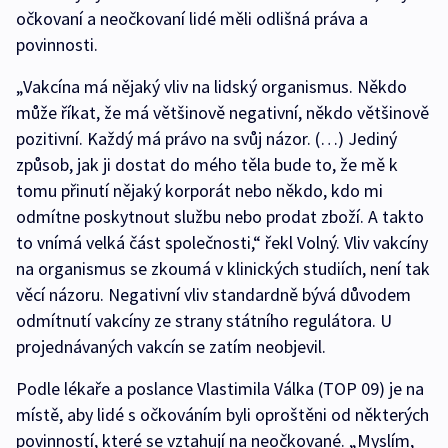
očkovaní a neočkovaní lidé měli odlišná práva a
povinnosti.
„Vakcína má nějaký vliv na lidský organismus. Někdo
může říkat, že má většinově negativní, někdo většinově
pozitivní. Každý má právo na svůj názor. (…) Jediný
způsob, jak ji dostat do mého těla bude to, že mě k
tomu přinutí nějaký korporát nebo někdo, kdo mi
odmítne poskytnout službu nebo prodat zboží. A takto
to vnímá velká část společnosti,“ řekl Volný. Vliv vakcíny
na organismus se zkoumá v klinických studiích, není tak
věcí názoru. Negativní vliv standardně bývá důvodem
odmítnutí vakcíny ze strany státního regulátora. U
projednávaných vakcín se zatím neobjevil.
Podle lékaře a poslance Vlastimila Válka (TOP 09) je na
místě, aby lidé s očkováním byli oproštěni od některých
povinností, které se vztahují na neočkované. „Myslím,