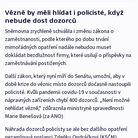
Vězně by měli hlídat i policisté, když
nebude dost dozorců
Sněmovna zrychleně schválila i změnu zákona o
zaměstnanosti, podle kterého po dobu trvání
mimořádných opatření nadále nebudou muset
dokládat bezdlužnost firmy, které usilují o příspěvky na
zaměstnávání postižených.
Další zákon, který nyní míří do Senátu, umožní, aby v
době krize do věznic místo dozorců dočasně nastoupili
policisté. Kvůli pandemii covidu-19 v současnosti v
nápravných zařízeních chybí 400 dozorců. „Není možné
nehlídat vězně,“ zdůraznila ministryně spravedlnosti
Marie Benešová (za ANO).
Náhrada dozorců policisty se ale bez dalšího opatření
nezamlouvá poslanci Zdeňku Ondráčkovi (KSČM).