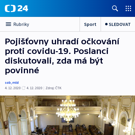
Sport
SLEDOVAT
Rubriky
Pojišťovny uhradí očkování
proti covidu-19. Poslanci
diskutovali, zda má být
povinné
sob
,
mld
4. 12. 2020
4. 12. 2020
|
Zdroj:
ČTK