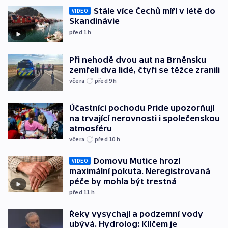
Stále více Čechů míří v létě do
VIDEO
Skandinávie
před 1
h
Při nehodě dvou aut na Brněnsku
zemřeli dva lidé, čtyři se těžce zranili
včera
před 9
h
Účastníci pochodu Pride upozorňují
na trvající nerovnosti i společenskou
atmosféru
včera
před 10
h
Domovu Mutice hrozí
VIDEO
maximální pokuta. Neregistrovaná
péče by mohla být trestná
před 11
h
Řeky vysychají a podzemní vody
ubývá. Hydrolog: Klíčem je