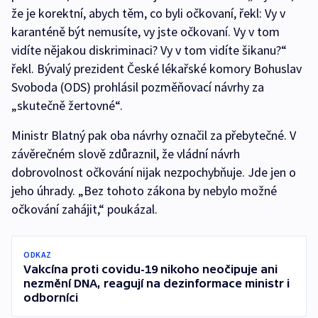
že je korektní, abych těm, co byli očkovaní, řekl: Vy v
karanténě být nemusíte, vy jste očkovaní. Vy v tom
vidíte nějakou diskriminaci? Vy v tom vidíte šikanu?“
řekl. Bývalý prezident České lékařské komory Bohuslav
Svoboda (ODS) prohlásil pozměňovací návrhy za
„skutečně žertovné“.
Ministr Blatný pak oba návrhy označil za přebytečné. V
závěrečném slově zdůraznil, že vládní návrh
dobrovolnost očkování nijak nezpochybňuje. Jde jen o
jeho úhrady. „Bez tohoto zákona by nebylo možné
očkování zahájit,“ poukázal.
ODKAZ
Vakcína proti covidu-19 nikoho neočipuje ani
nezmění DNA, reagují na dezinformace ministr i
odborníci