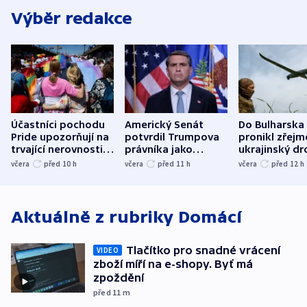
Výběr redakce
Účastníci pochodu
Americký Senát
Do Bulharska
Pride upozorňují na
potvrdil Trumpova
pronikl zřejm
trvající nerovnosti i
právníka jako
ukrajinský dr
společenskou
ministra
explodoval k
včera
před 10
h
včera
před 11
h
včera
před 12
h
atmosféru
spravedlnosti
od plynovod
Aktuálně z rubriky
Domácí
Tlačítko pro snadné vrácení
VIDEO
zboží míří na e-shopy. Byť má
zpoždění
před 11
m