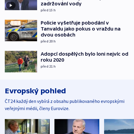
zadržování vody
před 15
h
Policie vyšetřuje pobodání v
Tanvaldu jako pokus o vraždu na
dvou osobách
před 20
h
Adopcí dospělých bylo loni nejvíc od
roku 2020
před 21
h
Evropský pohled
ČT24 každý den vybírá z obsahu publikovaného evropskými
veřejnými médii, členy Eurovize.