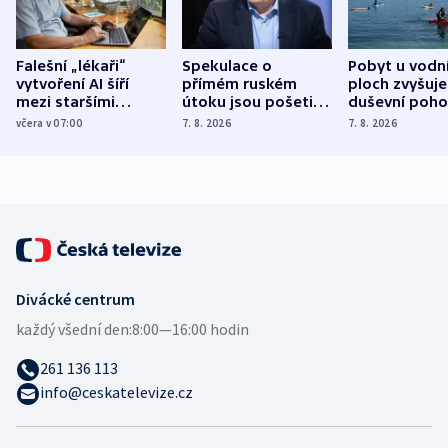
Falešní „lékaři“
Spekulace o
Pobyt u vodn
vytvoření AI šíří
přímém ruském
ploch zvyšuje
mezi staršími
útoku jsou pošetilé,
duševní poho
Poláky nebezpečné
míní estonský
ukázala
včera v 07:00
7. 8. 2026
7. 8. 2026
zdravotní rady
bezpečnostní
mezinárodní 
expert
Divácké centrum
každý všední den:
8:00—16:00 hodin
261 136 113
info@ceskatelevize.cz