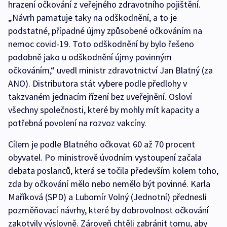
hrazení očkování z veřejného zdravotního pojištění.
„Návrh pamatuje taky na odškodnění, a to je
podstatné, případné újmy způsobené očkováním na
nemoc covid-19. Toto odškodnění by bylo řešeno
podobně jako u odškodnění újmy povinným
očkováním,“ uvedl ministr zdravotnictví Jan Blatný (za
ANO). Distributora stát vybere podle předlohy v
takzvaném jednacím řízení bez uveřejnění. Osloví
všechny společnosti, které by mohly mít kapacity a
potřebná povolení na rozvoz vakcíny.
Cílem je podle Blatného očkovat 60 až 70 procent
obyvatel. Po ministrově úvodním vystoupení začala
debata poslanců, která se točila především kolem toho,
zda by očkování mělo nebo nemělo být povinné. Karla
Maříková (SPD) a Lubomír Volný (Jednotní) přednesli
pozměňovací návrhy, které by dobrovolnost očkování
zakotvily výslovně. Zároveň chtěli zabránit tomu, aby