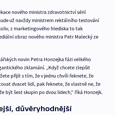
kace nového ministra zdravotnictví sérií
bude už navždy ministrem rektálního testování
kkoliv, z marketingového hlediska to tak
diální obraz nového ministra Petr Malecký ze
ských novin Petra Honzejka fázi velkého
igantického zklamání. „Když chcete zlepšit
e přijít s tím, že v jednu chvíli řeknete, že
vat dvacet lidí, pak řeknete, že vlastně ne, že
může být šest skupin po dvou lidech,“ říká Honzejk.
řejší, důvěryhodnější