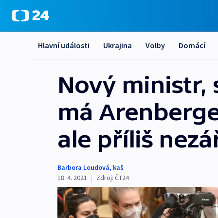
Hlavní události
Ukrajina
Volby
Domácí
Nový ministr, 
má Arenberger
ale příliš nezář
Barbora Loudová
,
kaš
18. 4. 2021
|
Zdroj:
ČT24