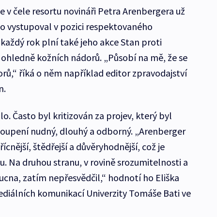
e v čele resortu novináři Petra Arenbergera už
sto vystupoval v pozici respektovaného
každý rok plní také jeho akce Stan proti
 ohledně kožních nádorů. „Působí na mě, že se
torů,“ říká o něm například editor zpravodajství
n.
o. Často byl kritizován za projev, který byl
toupení nudný, dlouhý a odborný. „Arenberger
cnější, štědřejší a důvěryhodnější, což je
u. Na druhou stranu, v rovině srozumitelnosti a
cna, zatím nepřesvědčil,“ hodnotí ho Eliška
diálních komunikací Univerzity Tomáše Bati ve