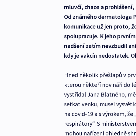
mluvčí, chaos a prohlášení, k
Od známého dermatologa Petr
komunikace už jen proto, že 
spolupracuje. K jeho prvnímu
nadšení zatím nevzbudil ani 
kdy je vakcín nedostatek. 
Hned několik přešlapů v prvn
kterou někteří novináři do l
vystřídal Jana Blatného, mě
setkat venku, musel vysvětlo
na covid-19 a s výrokem, že
respirátory“. S ministerstvem
mohou nařízení ohledně sh