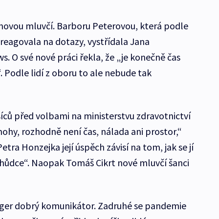
novou mluvčí. Barboru Peterovou, která podle
reagovala na dotazy, vystřídala Jana
. O své nové práci řekla, že „je konečně čas
Podle lidí z oboru to ale nebude tak
íců před volbami na ministerstvu zdravotnictví
ohy, rozhodně není čas, nálada ani prostor,“
tra Honzejka její úspěch závisí na tom, jak se jí
chůdce“. Naopak Tomáš Cikrt nové mluvčí šanci
rger dobrý komunikátor. Zadruhé se pandemie