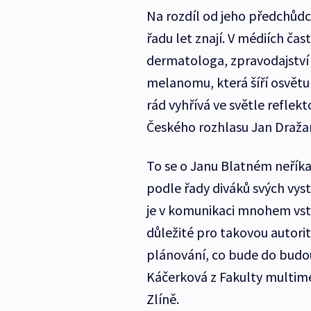
Na rozdíl od jeho předchůdc
řadu let znají. V médiích ča
dermatologa, zpravodajství 
melanomu, která šíří osvětu
rád vyhřívá ve světle reflek
Českého rozhlasu Jan Draža
To se o Janu Blatném neříkal
podle řady diváků svých vys
je v komunikaci mnohem vstří
důležité pro takovou autorit
plánování, co bude do budou
Káčerková z Fakulty multime
Zlíně.