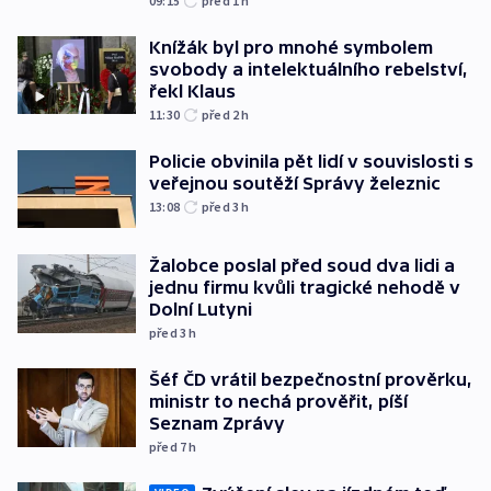
09:15
před 1
h
Knížák byl pro mnohé symbolem
svobody a intelektuálního rebelství,
řekl Klaus
11:30
před 2
h
Policie obvinila pět lidí v souvislosti s
veřejnou soutěží Správy železnic
13:08
před 3
h
Žalobce poslal před soud dva lidi a
jednu firmu kvůli tragické nehodě v
Dolní Lutyni
před 3
h
Šéf ČD vrátil bezpečnostní prověrku,
ministr to nechá prověřit, píší
Seznam Zprávy
před 7
h