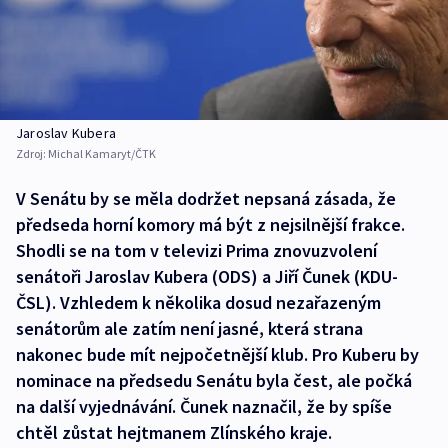
Jaroslav Kubera
Zdroj:
Michal Kamaryt/ČTK
V Senátu by se měla dodržet nepsaná zásada, že
předseda horní komory má být z nejsilnější frakce.
Shodli se na tom v televizi Prima znovuzvolení
senátoři Jaroslav Kubera (ODS) a Jiří Čunek (KDU-
ČSL). Vzhledem k několika dosud nezařazeným
senátorům ale zatím není jasné, která strana
nakonec bude mít nejpočetnější klub. Pro Kuberu by
nominace na předsedu Senátu byla čest, ale počká
na další vyjednávání. Čunek naznačil, že by spíše
chtěl zůstat hejtmanem Zlínského kraje.