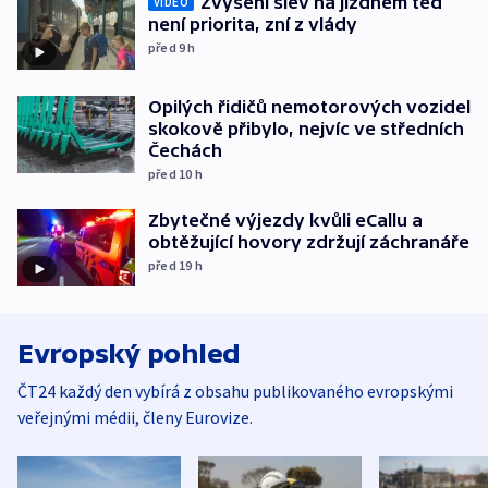
Zvýšení slev na jízdném teď
VIDEO
není priorita, zní z vlády
před 9
h
Opilých řidičů nemotorových vozidel
skokově přibylo, nejvíc ve středních
Čechách
před 10
h
Zbytečné výjezdy kvůli eCallu a
obtěžující hovory zdržují záchranáře
před 19
h
Evropský pohled
ČT24 každý den vybírá z obsahu publikovaného evropskými
veřejnými médii, členy Eurovize.