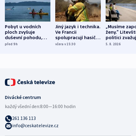
Pobyt u vodních
Jiný jazyk i technika.
„Musíme zapo
ploch zvyšuje
Ve Francii
ženy.“ Litevšt
duševní pohodu,
spolupracují hasiči z
politici zvažuj
ukázala
různých zemí
dohodu o
před 9
h
včera v 15:30
5. 8. 2026
mezinárodní studie
demografii
Divácké centrum
každý všední den:
8:00—16:00 hodin
261 136 113
info@ceskatelevize.cz