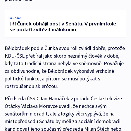
ODKAZ
Jiří Čunek obhájil post v Senátu. V prvním kole
se podaří zvítězit málokomu
Bělobrádek podle Čunka svou roli zvládl dobře, protože
KDU-ČSL přebíral jako skoro neznámý člověk v době,
kdy tato tradiční strana nebyla ve sněmovně. Považuje
za obdivuhodné, že Bělobrádek vykonává vrcholné
politické funkce, a přitom se musí potýkat s
roztroušenou sklerózou.
Předseda ČSSD Jan Hamáček v pořadu České televize
Otázky Václava Moravce uvedl, že nechce svým
senátorům nic radit, ale z logiky věci vyplývá, že na
místopředsedu Senátu by měli za sociální demokracii
kandidovat jeho současný předseda Milan Štěch nebo