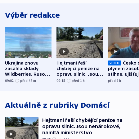
Výběr redakce
Ukrajina znovu
Hejtmani řeší
Česko 
VIDEO
zasáhla sklady
chybějící peníze na
plynem zásob
Wildberries. Rusové
opravu silnic. Jsou
stihne, ujišťu
útočili v Charkovské
nenárokové, namítá
expert. Sníže
09:02
před 42
m
09:15
před 1
h
před 1
h
oblasti
ministerstvo
však slíbit ne
Aktuálně z rubriky
Domácí
Hejtmani řeší chybějící peníze na
opravu silnic. Jsou nenárokové,
namítá ministerstvo