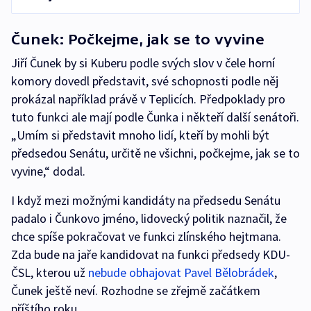
Čunek: Počkejme, jak se to vyvine
Jiří Čunek by si Kuberu podle svých slov v čele horní
komory dovedl představit, své schopnosti podle něj
prokázal například právě v Teplicích. Předpoklady pro
tuto funkci ale mají podle Čunka i někteří další senátoři.
„Umím si představit mnoho lidí, kteří by mohli být
předsedou Senátu, určitě ne všichni, počkejme, jak se to
vyvine,“ dodal.
I když mezi možnými kandidáty na předsedu Senátu
padalo i Čunkovo jméno, lidovecký politik naznačil, že
chce spíše pokračovat ve funkci zlínského hejtmana.
Zda bude na jaře kandidovat na funkci předsedy KDU-
ČSL, kterou už
nebude obhajovat Pavel Bělobrádek
,
Čunek ještě neví. Rozhodne se zřejmě začátkem
příštího roku.