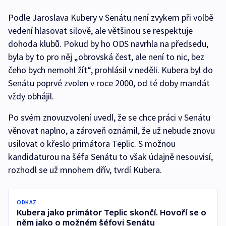
Podle Jaroslava Kubery v Senátu není zvykem při volbě
vedení hlasovat silově, ale většinou se respektuje
dohoda klubů. Pokud by ho ODS navrhla na předsedu,
byla by to pro něj „obrovská čest, ale není to nic, bez
čeho bych nemohl žít“, prohlásil v neděli. Kubera byl do
Senátu poprvé zvolen v roce 2000, od té doby mandát
vždy obhájil.
Po svém znovuzvolení uvedl, že se chce práci v Senátu
věnovat naplno, a zároveň oznámil, že už nebude znovu
usilovat o křeslo primátora Teplic. S možnou
kandidaturou na šéfa Senátu to však údajně nesouvisí,
rozhodl se už mnohem dřív, tvrdí Kubera.
ODKAZ
Kubera jako primátor Teplic skončí. Hovoří se o
něm jako o možném šéfovi Senátu