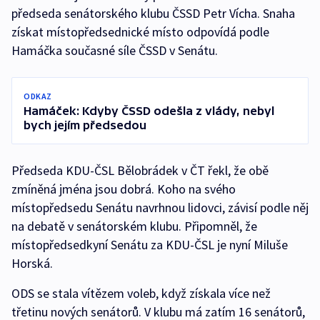
předseda senátorského klubu ČSSD Petr Vícha. Snaha
získat místopředsednické místo odpovídá podle
Hamáčka současné síle ČSSD v Senátu.
ODKAZ
Hamáček: Kdyby ČSSD odešla z vlády, nebyl
bych jejím předsedou
Předseda KDU-ČSL Bělobrádek v ČT řekl, že obě
zmíněná jména jsou dobrá. Koho na svého
místopředsedu Senátu navrhnou lidovci, závisí podle něj
na debatě v senátorském klubu. Připomněl, že
místopředsedkyní Senátu za KDU-ČSL je nyní Miluše
Horská.
ODS se stala vítězem voleb, když získala více než
třetinu nových senátorů. V klubu má zatím 16 senátorů,