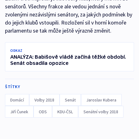
senátorů. Všechny frakce ale vedou jednání s nově
zvolenými nezávislými senátory, za jakých podmínek by
do jejich klubů vstoupili. Rozložení sil v horní komoře
parlamentu se tak může ještě výrazně změnit.
ODKAZ
ANALÝZA: Babišově vládě začíná těžké období.
Senát obsadila opozice
ŠTÍTKY
Domácí
Volby 2018
Senát
Jaroslav Kubera
Jiří Čunek
ODS
KDU-ČSL
Senátní volby 2018