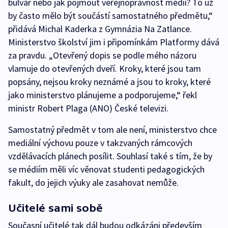
bulvár nebo jak pojmout veřejnoprávnost médií? To už
by často mělo být součástí samostatného předmětu,“
přidává Michal Kaderka z Gymnázia Na Zatlance.
Ministerstvo školství jim i připomínkám Platformy dává
za pravdu. „Otevřený dopis se podle mého názoru
vlamuje do otevřených dveří. Kroky, které jsou tam
popsány, nejsou kroky neznámé a jsou to kroky, které
jako ministerstvo plánujeme a podporujeme,“ řekl
ministr Robert Plaga (ANO) České televizi.
Samostatný předmět v tom ale není, ministerstvo chce
mediální výchovu pouze v takzvaných rámcových
vzdělávacích plánech posílit. Souhlasí také s tím, že by
se médiím měli víc věnovat studenti pedagogických
fakult, do jejich výuky ale zasahovat nemůže.
Učitelé sami sobě
Současní učitelé tak dál budou odkázáni především