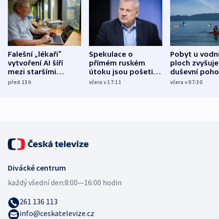
Falešní „lékaři“
Spekulace o
Pobyt u vodn
vytvoření AI šíří
přímém ruském
ploch zvyšuje
mezi staršími
útoku jsou pošetilé,
duševní poho
Poláky nebezpečné
míní estonský
ukázala
před 13
h
včera v 17:11
včera v 07:30
zdravotní rady
bezpečnostní
mezinárodní 
expert
Divácké centrum
každý všední den:
8:00—16:00 hodin
261 136 113
info@ceskatelevize.cz