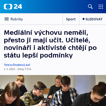
Sport
SLEDOVAT
Rubriky
Mediální výchovu neměli,
přesto ji mají učit. Učitelé,
novináři i aktivisté chtějí po
státu lepší podmínky
Tereza Šnoblová
,
kaš
1. 3. 2020
|
Zdroj:
ČT24