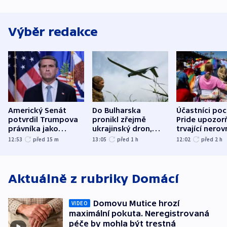
Výběr redakce
Americký Senát
Do Bulharska
Účastníci po
potvrdil Trumpova
pronikl zřejmě
Pride upozorň
právníka jako
ukrajinský dron,
trvající nerov
ministra
explodoval kilometr
společensko
12:53
před 15
m
13:05
před 1
h
12:02
před 2
h
spravedlnosti
od plynovodu
atmosféru
Aktuálně z rubriky
Domácí
Domovu Mutice hrozí
VIDEO
maximální pokuta. Neregistrovaná
péče by mohla být trestná