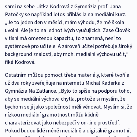
sami na sebe. Jitka Kodrová z Gymnázia prof. Jana
Patočky se například letos přihlásila na mediální kurz.
„Je to jeden den v měsíci, mám výhodu, že mě škola
uvolní. Ale je to na jednotlivých vyučujících. Zase Člověk
v tísni má omezenou kapacitu, to znamená, není to
systémové pro učitele. A zároveň učitel potřebuje široký
background znalostí, aby mohl mediální výchovu učit,“
říká Kodrová.
Ostatním můžou pomoct třeba materiály, které tvoří a
už dva roky zveřejňuje na internetu Michal Kaderka z
Gymnázia Na Zatlance. „Bylo to spíše na podporu toho,
aby se mediální výchova chytla, protože si myslím, že
bychom se jí jako společnost měli věnovat. Myslím si, že
nízkou mediální gramotnost můžu klidně
charakterizovat jako nebezpečí v on-line prostředí.
Pokud budou lidé méně mediálně a digitálně gramotní,