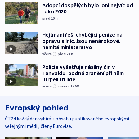
Adopcí dospělých bylo loni nejvíc od
roku 2020
před 10
h
Hejtmani řeší chybějící peníze na
opravu silnic. Jsou nenárokové,
namítá ministerstvo
včera
před 23
h
Policie vyšetřuje násilný čin v
Tanvaldu, bodná zranění při něm
utrpěli tři lidé
včera
včera v 17:58
Evropský pohled
ČT24 každý den vybírá z obsahu publikovaného evropskými
veřejnými médii, členy Eurovize.