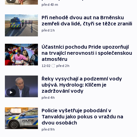
před 43
m
Při nehodě dvou aut na Brněnsku
zemřeli dva lidé, čtyři se těžce zranili
před 1
h
Účastníci pochodu Pride upozorňují
na trvající nerovnosti i společenskou
atmosféru
12:02
před 2
h
Řeky vysychají a podzemní vody
ubývá. Hydrolog: Klíčem je
zadržování vody
před 4
h
Policie vyšetřuje pobodání v
Tanvaldu jako pokus o vraždu na
dvou osobách
před 9
h