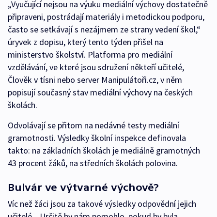
„Vyučující nejsou na výuku mediální výchovy dostatečně
připraveni, postrádají materiály i metodickou podporu,
často se setkávají s nezájmem ze strany vedení škol,“
úryvek z dopisu, který tento týden přišel na
ministerstvo školství. Platforma pro mediální
vzdělávání, ve které jsou sdružení někteří učitelé,
Člověk v tísni nebo server Manipulátoři.cz, v něm
popisují současný stav mediální výchovy na českých
školách.
Odvolávají se přitom na nedávné testy mediální
gramotnosti. Výsledky školní inspekce definovala
takto: na základních školách je mediálně gramotných
43 procent žáků, na středních školách polovina.
Bulvár ve výtvarné výchově?
Víc než žáci jsou za takové výsledky odpovědní jejich
učitelé. „Určitě by nám pomohlo, pokud by byla