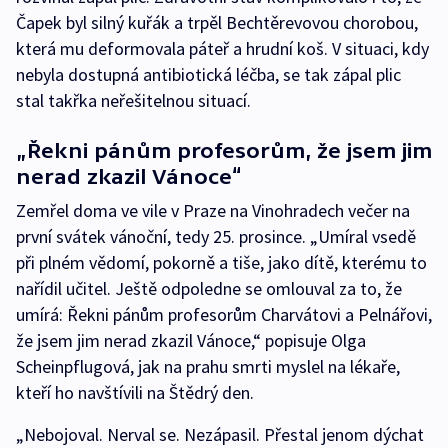
Čapek byl silný kuřák a trpěl Bechtěrevovou chorobou,
která mu deformovala páteř a hrudní koš. V situaci, kdy
nebyla dostupná antibiotická léčba, se tak zápal plic
stal takřka neřešitelnou situací.
„Řekni pánům profesorům, že jsem jim
nerad zkazil Vánoce“
Zemřel doma ve vile v Praze na Vinohradech večer na
první svátek vánoční, tedy 25. prosince. „Umíral vsedě
při plném vědomí, pokorně a tiše, jako dítě, kterému to
nařídil učitel. Ještě odpoledne se omlouval za to, že
umírá: Řekni pánům profesorům Charvátovi a Pelnářovi,
že jsem jim nerad zkazil Vánoce,“ popisuje Olga
Scheinpflugová, jak na prahu smrti myslel na lékaře,
kteří ho navštívili na Štědrý den.
„Nebojoval. Nerval se. Nezápasil. Přestal jenom dýchat