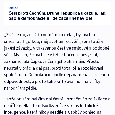
ODKAZ
Češi proti Čechům. Druhá republika ukazuje, jak
padla demokracie a lidé začali nenávidět
„Zdá se mi, že už tu nemám co dělat, byl bych tu
směšnou figurkou, můj svět umřel, věřil jsem totiž v
jakési závazky, v takzvanou čest ve smlouvě a podobné
věci. Myslím, že bych se v téhle tlačenici nevyznal,“
zaznamenala Čapkova žena jeho zklamání. Přesto
neustal v práci a dál psal proti totalitě a rozdělování
společnosti. Demokracie podle něj znamenala sdílenou
odpovědnost, a proto také kritizoval hon na viníky
národní tragédie.
Jenže on sám byl čím dál častěji označován za škůdce a
nepřítele. Hlasité odsudky zní ze strany katolické
inteligence, která nikdy nesdílela Čapkův pohled na