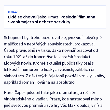
ODKAZ
Lidé se chovají jako Hmyz. Poslední film Jana
Švankmajera si nebere servítky
Schopnost bystrého pozorovatele, jenž vidí i obyčejné
maličkosti v neotřelých souvislostech, prokazoval
Čapek pravidelně i v tisku. Jako novinář pracoval od
roku 1921 až do konce života v pražské redakci
Lidových novin. Kromě aktuální publicistiky psal s
lehkostí i humorem o lidských vášních, zálibách či
slabostech. Z některých fejetonů později vznikly i knihy,
například román Továrna na absolutno.
Karel Čapek působil také jako dramaturg a režisér
Vinohradského divadla v Praze, kde nastudoval mimo
jiné světovou premiéru své hry Věc Makropulos, v níž si