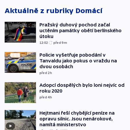
Aktuálně z rubriky
Domácí
Pražský duhový pochod začal
uctěním památky obětí berlínského
útoku
12:02
před 9
m
Policie vyšetřuje pobodání v
Tanvaldu jako pokus o vraždu na
dvou osobách
před 2
h
Adopcí dospělých bylo loni nejvíc od
roku 2020
před 4
h
Hejtmani řeší chybějící peníze na
opravu silnic. Jsou nenárokové,
namítá ministerstvo