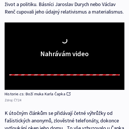
život a politiku. Básníci Jaroslav Durych nebo Václav
Renč cupovali jeho údajný relativismus a materialismus.
Nahrávám video
Historie.cs: Boží muka Karla Čapka
Zdroj:
ČT24
K útočným článkům se přidávají četné výhrůžky od
fašistických anonymů, zlověstné telefonáty, dokonce
vytloukání oken jeho domu. „To vše vzbuzovalo u Čapka