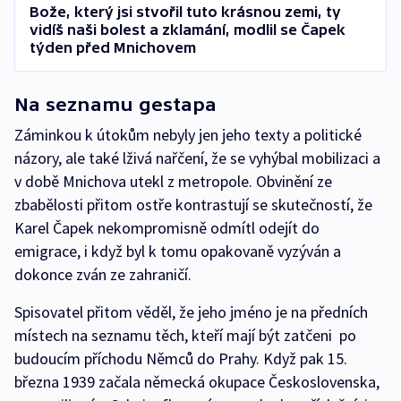
Bože, který jsi stvořil tuto krásnou zemi, ty
vidíš naši bolest a zkla­mání, modlil se Čapek
týden před Mnichovem
Na seznamu gestapa
Záminkou k útokům nebyly jen jeho texty a politické
názory, ale také lživá nařčení, že se vyhýbal mobilizaci a
v době Mnichova utekl z metropole. Obvinění ze
zbabělosti přitom ostře kontrastují se skutečností, že
Karel Čapek nekompromisně odmítl odejít do
emigrace, i když byl k tomu opakovaně vyzýván a
dokonce zván ze zahraničí.
Spisovatel přitom věděl, že jeho jméno je na předních
místech na seznamu těch, kteří mají být zatčeni po
budoucím příchodu Němců do Prahy. Když pak 15.
března 1939 začala německá okupace Československa,