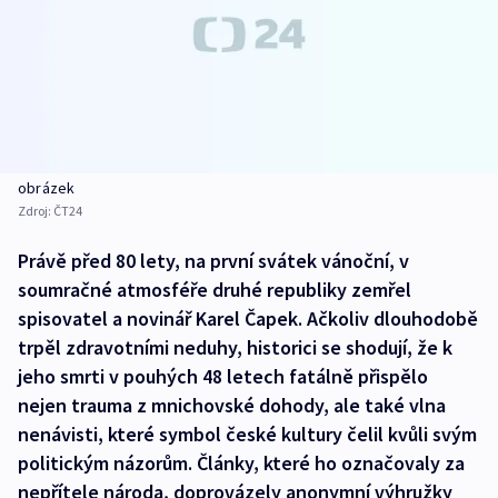
obrázek
Zdroj:
ČT24
Právě před 80 lety, na první svátek vánoční, v
soumračné atmosféře druhé republiky zemřel
spisovatel a novinář Karel Čapek. Ačkoliv dlouhodobě
trpěl zdravotními neduhy, historici se shodují, že k
jeho smrti v pouhých 48 letech fatálně přispělo
nejen trauma z mnichovské dohody, ale také vlna
nenávisti, které symbol české kultury čelil kvůli svým
politickým názorům. Články, které ho označovaly za
nepřítele národa, doprovázely anonymní výhružky