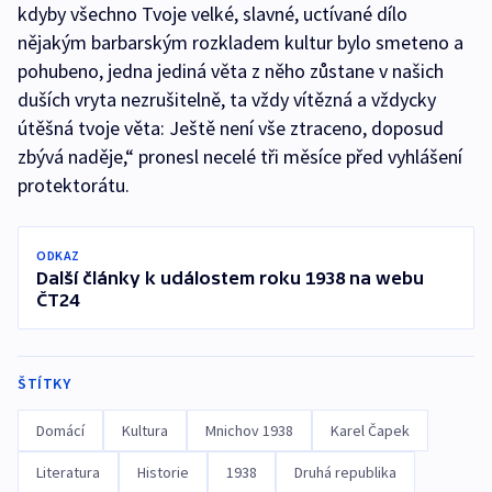
kdyby všechno Tvoje velké, slavné, uctívané dílo
nějakým barbarským rozkladem kultur bylo smeteno a
pohubeno, jedna jediná věta z něho zůstane v našich
duších vryta nezrušitelně, ta vždy vítězná a vždycky
útěšná tvoje věta: Ještě není vše ztraceno, doposud
zbývá naděje,“ pronesl necelé tři měsíce před vyhlášení
protektorátu.
ODKAZ
Další články k událostem roku 1938 na webu
ČT24
ŠTÍTKY
Domácí
Kultura
Mnichov 1938
Karel Čapek
Literatura
Historie
1938
Druhá republika