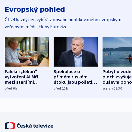
Evropský pohled
ČT24 každý den vybírá z obsahu publikovaného evropskými
veřejnými médii, členy Eurovize.
Falešní „lékaři“
Spekulace o
Pobyt u vodn
vytvoření AI šíří
přímém ruském
ploch zvyšuje
mezi staršími
útoku jsou pošetilé,
duševní poho
Poláky nebezpečné
míní estonský
ukázala
před 6
h
před 20
h
včera v 07:30
zdravotní rady
bezpečnostní
mezinárodní 
expert