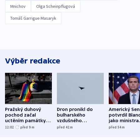
Mnichov
Olga Scheinpflugová
Tomáš Garrigue Masaryk
Výběr redakce
Pražský duhový
Dron pronikl do
Americký Sen
pochod začal
bulharského
potvrdil Blan
uctěním památky
vzdušného
jako ministra
obětí berlínského
prostoru,
spravedlnost
12:02
před 9
m
před 42
m
před 54
m
útoku
explodoval kilometr
od plynovodu