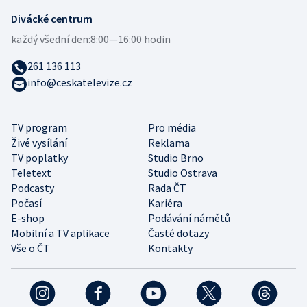
Divácké centrum
každý všední den:
8:00—16:00 hodin
261 136 113
info@ceskatelevize.cz
TV program
Pro média
Živé vysílání
Reklama
TV poplatky
Studio Brno
Teletext
Studio Ostrava
Podcasty
Rada ČT
Počasí
Kariéra
E-shop
Podávání námětů
Mobilní a TV aplikace
Časté dotazy
Vše o ČT
Kontakty