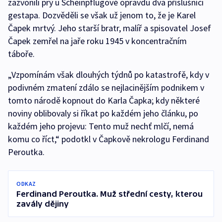
zazvonili prý u Scheinpflugové opravdu dva příslušníci
gestapa. Dozvěděli se však už jenom to, že je Karel
Čapek mrtvý. Jeho starší bratr, malíř a spisovatel Josef
Čapek zemřel na jaře roku 1945 v koncentračním
táboře.
„Vzpomínám však dlouhých týdnů po katastrofě, kdy v
podivném zmatení zdálo se nejlacinějším podnikem v
tomto národě kopnout do Karla Čapka; kdy některé
noviny oblibovaly si říkat po každém jeho článku, po
každém jeho projevu: Tento muž nechť mlčí, nemá
komu co říct,“ podotkl v Čapkově nekrologu Ferdinand
Peroutka.
ODKAZ
Ferdinand Peroutka. Muž střední cesty, kterou
zavály dějiny