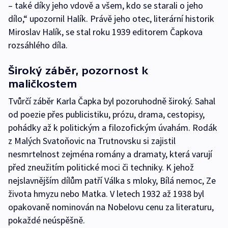
– také díky jeho vdově a všem, kdo se starali o jeho
dílo,“ upozornil Halík. Právě jeho otec, literární historik
Miroslav Halík, se stal roku 1939 editorem Čapkova
rozsáhlého díla.
Široký záběr, pozornost k
maličkostem
Tvůrčí záběr Karla Čapka byl pozoruhodně široký. Sahal
od poezie přes publicistiku, prózu, drama, cestopisy,
pohádky až k politickým a filozofickým úvahám. Rodák
z Malých Svatoňovic na Trutnovsku si zajistil
nesmrtelnost zejména romány a dramaty, která varují
před zneužitím politické moci či techniky. K jehož
nejslavnějším dílům patří Válka s mloky, Bílá nemoc, Ze
života hmyzu nebo Matka. V letech 1932 až 1938 byl
opakovaně nominován na Nobelovu cenu za literaturu,
pokaždé neúspěšně.