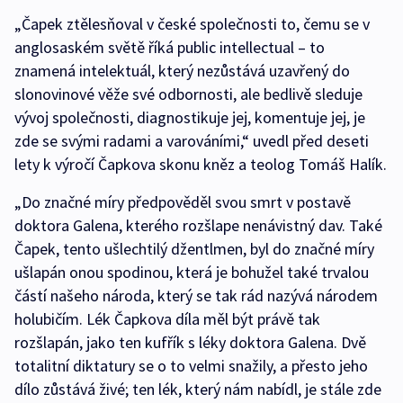
„Čapek ztělesňoval v české společnosti to, čemu se v
anglosaském světě říká public intellectual – to
znamená intelektuál, který nezůstává uzavřený do
slonovinové věže své odbornosti, ale bedlivě sleduje
vývoj společnosti, diagnostikuje jej, komentuje jej, je
zde se svými radami a varováními,“ uvedl před deseti
lety k výročí Čapkova skonu kněz a teolog Tomáš Halík.
„Do značné míry předpověděl svou smrt v postavě
doktora Galena, kterého rozšlape nenávistný dav. Také
Čapek, tento ušlechtilý džentlmen, byl do značné míry
ušlapán onou spodinou, která je bohužel také trvalou
částí našeho národa, který se tak rád nazývá národem
holubičím. Lék Čapkova díla měl být právě tak
rozšlapán, jako ten kufřík s léky doktora Galena. Dvě
totalitní diktatury se o to velmi snažily, a přesto jeho
dílo zůstává živé; ten lék, který nám nabídl, je stále zde