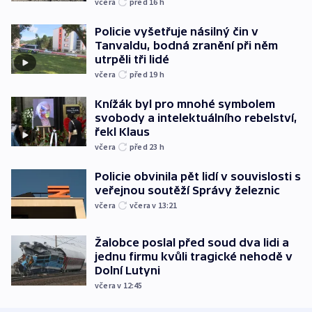
včera
před 16
h
Policie vyšetřuje násilný čin v
Tanvaldu, bodná zranění při něm
utrpěli tři lidé
včera
před 19
h
Knížák byl pro mnohé symbolem
svobody a intelektuálního rebelství,
řekl Klaus
včera
před 23
h
Policie obvinila pět lidí v souvislosti s
veřejnou soutěží Správy železnic
včera
včera v 13:21
Žalobce poslal před soud dva lidi a
jednu firmu kvůli tragické nehodě v
Dolní Lutyni
včera v 12:45