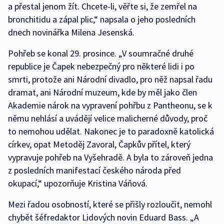
a přestal jenom žít. Chcete-li, věřte si, že zemřel na
bronchitidu a zápal plic,“ napsala o jeho posledních
dnech novinářka Milena Jesenská.
Pohřeb se konal 29. prosince. „V soumračné druhé
republice je Čapek nebezpečný pro některé lidi i po
smrti, protože ani Národní divadlo, pro něž napsal řadu
dramat, ani Národní muzeum, kde by měl jako člen
Akademie nárok na vypravení pohřbu z Pantheonu, se k
němu nehlásí a uvádějí velice malicherné důvody, proč
to nemohou udělat. Nakonec je to paradoxně katolická
církev, opat Metoděj Zavoral, Čapkův přítel, který
vypravuje pohřeb na Vyšehradě. A byla to zároveň jedna
z posledních manifestací českého národa před
okupací,“ upozorňuje Kristina Váňová.
Mezi řadou osobností, které se přišly rozloučit, nemohl
chybět šéfredaktor Lidových novin Eduard Bass. „A