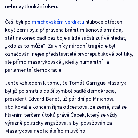
nebo vytloukání oken.
Češi byli po
mnichovském verdiktu
hluboce otřeseni. I
když zemi byla připravena bránit milionová armáda,
stát nakonec padl bez boje a lidé začali zuřivě hledat,
„kdo za to může“. Za viníky národní tragédie byli
označováni nejen představitelé prvorepublikové politiky,
ale přímo masarykovské „ideály humanitní“ a
parlamentní demokracie.
Jenže vzhledem k tomu, že Tomáš Garrigue Masaryk
byl již po smrti a další symbol padlé demokracie,
prezident Edvard Beneš, už pár dní po Mnichovu
abdikoval a koncem října odcestoval ze země, stal se
hlavním terčem útoků právě Čapek, který se vždy
výrazně politicky angažoval a byl považován za
Masarykova neoficiálního mluvčího.