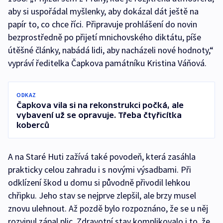
aby si uspořádal myšlenky, aby dokázal dát ještě na
papír to, co chce říci. Připravuje prohlášení do novin
bezprostředně po přijetí mnichovského diktátu, píše
útěšné články, nabádá lidi, aby nacházeli nové hodnoty,“
vypráví ředitelka Čapkova památníku Kristina Váňová.
ODKAZ
Čapkova vila si na rekonstrukci počká, ale
vybavení už se opravuje. Třeba čtyřicítka
koberců
A na Staré Huti zažívá také povodeň, která zasáhla
prakticky celou zahradu i s novými výsadbami. Při
odklízení škod u domu si původně přivodil lehkou
chřipku. Jeho stav se nejprve zlepšil, ale brzy musel
znovu ulehnout. Až pozdě bylo rozpoznáno, že se u něj
rozvinul zápal plic. Zdravotní stav komplikovalo i to, že