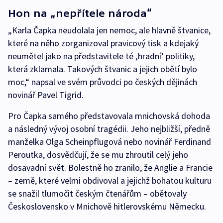
Hon na „nepřítele národa“
„Karla Čapka neudolala jen nemoc, ale hlavně štvanice,
které na něho zorganizoval pravicový tisk a kdejaký
neumětel jako na představitele té ‚hradní‘ politiky,
která zklamala. Takových štvanic a jejich obětí bylo
moc,“ napsal ve svém průvodci po českých dějinách
novinář Pavel Tigrid.
Pro Čapka samého představovala mnichovská dohoda
a následný vývoj osobní tragédii. Jeho nejbližší, předně
manželka Olga Scheinpflugová nebo novinář Ferdinand
Peroutka, dosvědčují, že se mu zhroutil celý jeho
dosavadní svět. Bolestně ho zranilo, že Anglie a Francie
– země, které velmi obdivoval a jejichž bohatou kulturu
se snažil tlumočit českým čtenářům – obětovaly
Československo v Mnichově hitlerovskému Německu.