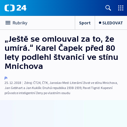
Sport
SLEDOVAT
Rubriky
„Ještě se omlouval za to, že
umírá.“ Karel Čapek před 80
lety podlehl štvanici ve stínu
Mnichova
jh
25. 12. 2018
|
Zdroj:
ČT24
,
ČTK
,
Jaroslav Med: Literární život ve stínu Mnichova
,
Jan Gebhart a Jan Kuklík: Druhá republika 1938-1939
,
Pavel Tigrid: Kapesní
průvodce inteligentní ženy po vlastním osudu