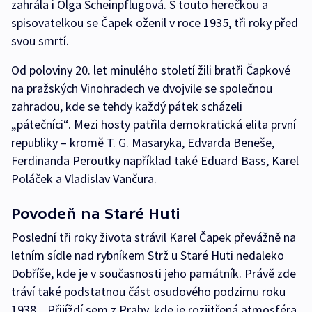
zahrála i Olga Scheinpflugová. S touto herečkou a
spisovatelkou se Čapek oženil v roce 1935, tři roky před
svou smrtí.
Od poloviny 20. let minulého století žili bratři Čapkové
na pražských Vinohradech ve dvojvile se společnou
zahradou, kde se tehdy každý pátek scházeli
„pátečníci“. Mezi hosty patřila demokratická elita první
republiky – kromě T. G. Masaryka, Edvarda Beneše,
Ferdinanda Peroutky například také Eduard Bass, Karel
Poláček a Vladislav Vančura.
Povodeň na Staré Huti
Poslední tři roky života strávil Karel Čapek převážně na
letním sídle nad rybníkem Strž u Staré Huti nedaleko
Dobříše, kde je v současnosti jeho památník. Právě zde
tráví také podstatnou část osudového podzimu roku
1938. „Přijíždí sem z Prahy, kde je rozjitřená atmosféra,