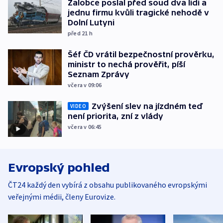
Žalobce poslal před soud dva lidi a
jednu firmu kvůli tragické nehodě v
Dolní Lutyni
před 21
h
Šéf ČD vrátil bezpečnostní prověrku,
ministr to nechá prověřit, píší
Seznam Zprávy
včera v 09:06
Zvýšení slev na jízdném teď
VIDEO
není priorita, zní z vlády
včera v 06:45
Evropský pohled
ČT24 každý den vybírá z obsahu publikovaného evropskými
veřejnými médii, členy Eurovize.