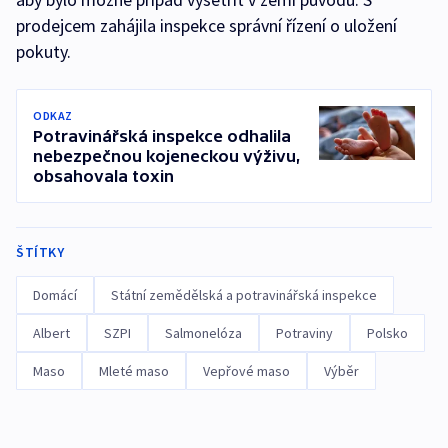
prodejcem zahájila inspekce správní řízení o uložení
pokuty.
ODKAZ
Potravinářská inspekce odhalila
nebezpečnou kojeneckou výživu,
obsahovala toxin
ŠTÍTKY
Domácí
Státní zemědělská a potravinářská inspekce
Albert
SZPI
Salmonelóza
Potraviny
Polsko
Maso
Mleté maso
Vepřové maso
Výběr