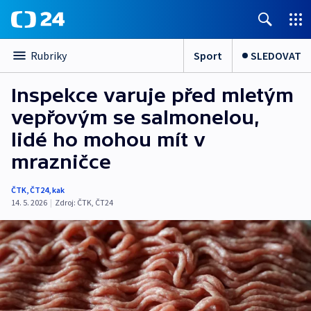
Sport
SLEDOVAT
Rubriky
Inspekce varuje před mletým
vepřovým se salmonelou,
lidé ho mohou mít v
mrazničce
ČTK
,
ČT24
,
kak
14. 5. 2026
|
Zdroj:
ČTK
,
ČT24