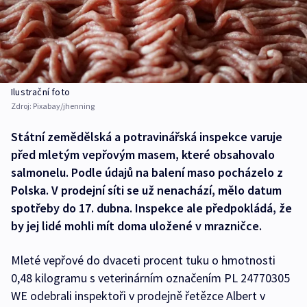
Ilustrační foto
Zdroj:
Pixabay/jhenning
Státní zemědělská a potravinářská inspekce varuje
před mletým vepřovým masem, které obsahovalo
salmonelu. Podle údajů na balení maso pocházelo z
Polska. V prodejní síti se už nenachází, mělo datum
spotřeby do 17. dubna. Inspekce ale předpokládá, že
by jej lidé mohli mít doma uložené v mrazničce.
Mleté vepřové do dvaceti procent tuku o hmotnosti
0,48 kilogramu s veterinárním označením PL 24770305
WE odebrali inspektoři v prodejně řetězce Albert v