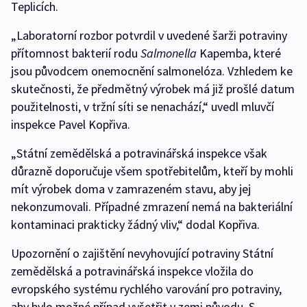
Teplicích.
„Laboratorní rozbor potvrdil v uvedené šarži potraviny
přítomnost bakterií rodu
Salmonella
Kapemba, které
jsou původcem onemocnění salmonelóza. Vzhledem ke
skutečnosti, že předmětný výrobek má již prošlé datum
použitelnosti, v tržní síti se nenachází,“ uvedl mluvčí
inspekce Pavel Kopřiva.
„Státní zemědělská a potravinářská inspekce však
důrazně doporučuje všem spotřebitelům, kteří by mohli
mít výrobek doma v zamrazeném stavu, aby jej
nekonzumovali. Případné zmrazení nemá na bakteriální
kontaminaci prakticky žádný vliv,“ dodal Kopřiva.
Upozornění o zajištění nevyhovující potraviny Státní
zemědělská a potravinářská inspekce vložila do
evropského systému rychlého varování pro potraviny,
aby bylo možné případ vyšetřit v zemi původu. S