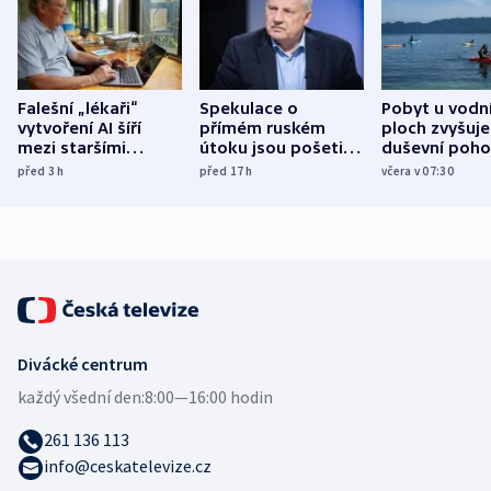
Falešní „lékaři“
Spekulace o
Pobyt u vodn
vytvoření AI šíří
přímém ruském
ploch zvyšuje
mezi staršími
útoku jsou pošetilé,
duševní poho
Poláky nebezpečné
míní estonský
ukázala
před 3
h
před 17
h
včera v 07:30
zdravotní rady
bezpečnostní
mezinárodní 
expert
Divácké centrum
každý všední den:
8:00—16:00 hodin
261 136 113
info@ceskatelevize.cz