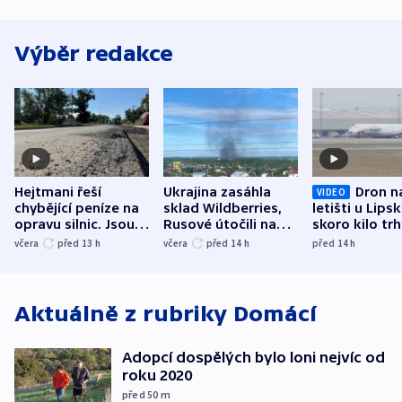
Výběr redakce
Hejtmani řeší
Ukrajina zasáhla
Dron n
VIDEO
chybějící peníze na
sklad Wildberries,
letišti u Lips
opravu silnic. Jsou
Rusové útočili na
skoro kilo trh
nenárokové, namítá
trh, hasiče či
indicie ukazuj
včera
před 13
h
včera
před 14
h
před 14
h
ministerstvo
stadion
Rusko
Aktuálně z rubriky
Domácí
Adopcí dospělých bylo loni nejvíc od
roku 2020
před 50
m