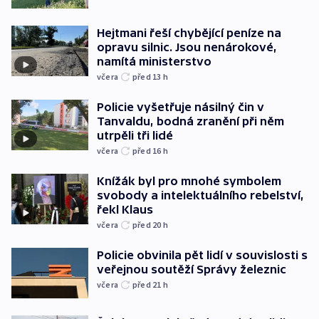
Hejtmani řeší chybějící peníze na
opravu silnic. Jsou nenárokové,
namítá ministerstvo
včera
před 13
h
Policie vyšetřuje násilný čin v
Tanvaldu, bodná zranění při něm
utrpěli tři lidé
včera
před 16
h
Knížák byl pro mnohé symbolem
svobody a intelektuálního rebelství,
řekl Klaus
včera
před 20
h
Policie obvinila pět lidí v souvislosti s
veřejnou soutěží Správy železnic
včera
před 21
h