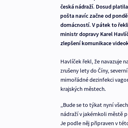
česká nádraží. Dosud platil
pošta navíc začne od ponděl
domácností. V pátek to řekl
ministr dopravy Karel Havlíč
zlepšení komunikace videok
Havlíček řekl, že navazuje n
zrušeny lety do Číny, severní
mimořádné dezinfekci vagon
krajských městech.
„Bude se to týkat nyní všech
nádraží v jakémkoli městě p
Je podle něj připraven v tét