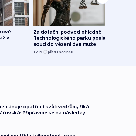
škové
Za dotační podvod ohledně
Letad
až v
Technologického parku poslal
našel
soud do vězení dva muže
píší 
15:19
před 1
hodinou
10:56
neplánuje opatření kvůli vedrům, říká
árovská: Připravme se na následky
zení vystřídají víkendové tropy