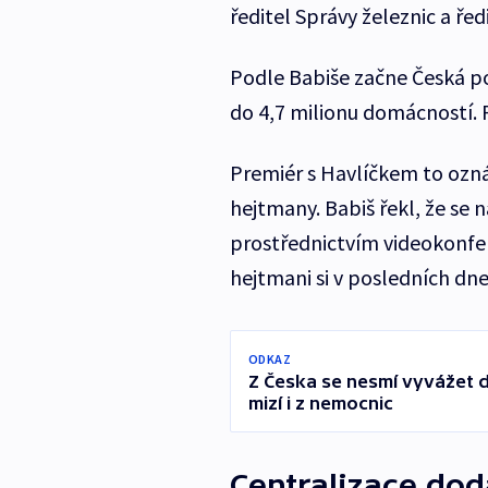
ředitel Správy železnic a řed
Podle Babiše začne Česká po
do 4,7 milionu domácností. 
Premiér s Havlíčkem to ozná
hejtmany. Babiš řekl, že se 
prostřednictvím videokonfer
hejtmani si v posledních dn
ODKAZ
Z Česka se nesmí vyvážet de
mizí i z nemocnic
Centralizace do