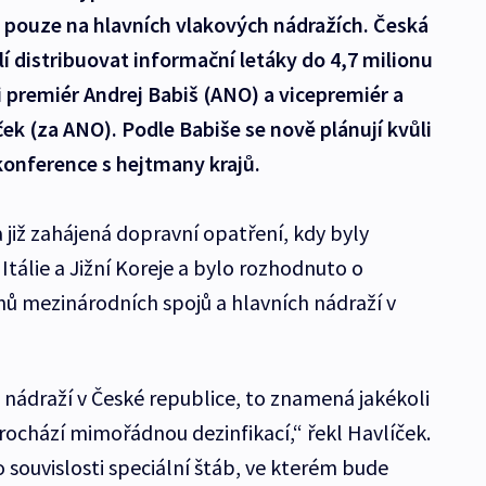
a pouze na hlavních vlakových nádražích. Česká
í distribuovat informační letáky do 4,7 milionu
i premiér Andrej Babiš (ANO) a vicepremiér a
ek (za ANO). Podle Babiše se nově plánují kvůli
onference s hejtmany krajů.
a již zahájená dopravní opatření, kdy byly
 Itálie a Jižní Koreje a bylo rozhodnuto o
ů mezinárodních spojů a hlavních nádraží v
 nádraží v České republice, to znamená jakékoli
rochází mimořádnou dezinfikací,“ řekl Havlíček.
o souvislosti speciální štáb, ve kterém bude