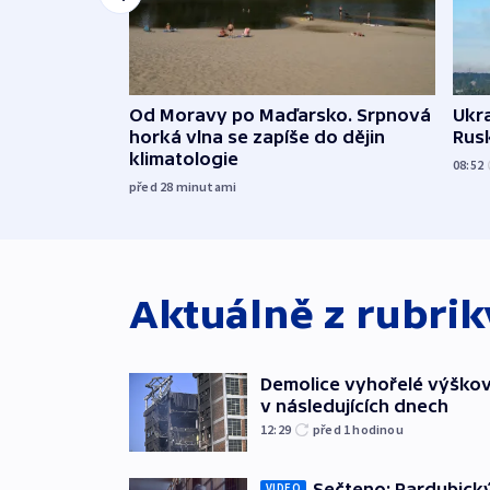
Od Moravy po Maďarsko. Srpnová
Ukra
horká vlna se zapíše do dějin
Rusk
klimatologie
08:52
před 28
minutami
Aktuálně z rubri
Demolice vyhořelé výškov
v následujících dnech
12:29
před 1
hodinou
Sečteno: Pardubický
VIDEO