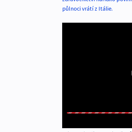
půlnoci vrátí z Itálie.