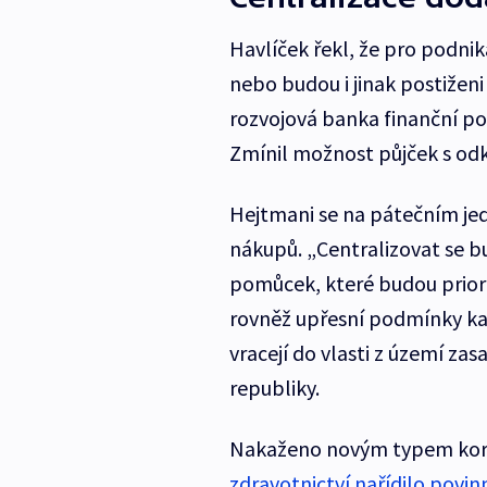
Havlíček řekl, že pro podni
nebo budou i jinak postižen
rozvojová banka finanční po
Zmínil možnost půjček s odk
Hejtmani se na pátečním jed
nákupů. „Centralizovat se 
pomůcek, které budou priori
rovněž upřesní podmínky kara
vracejí do vlasti z území za
republiky.
Nakaženo novým typem korona
zdravotnictví nařídilo povi