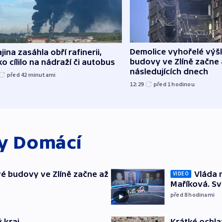
Demolice vyhořelé vý
jina zasáhla obří rafinerii,
budovy ve Zlíně začne 
o cílilo na nádraží či autobus
následujících dnech
před 42
minutami
12:29
před 1
hodinou
ky
Domácí
é budovy ve Zlíně začne až
Vláda 
VIDEO
Maříková. Sv
před 8
hodinami
 kraj
Krátké ochla