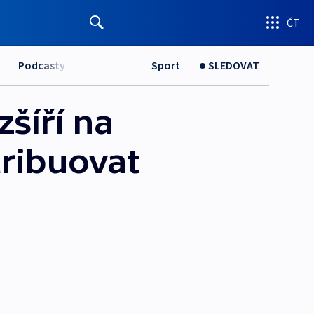
ČT
Podcasty
Sport
SLEDOVAT
zšíří na
tribuovat