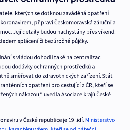
katele, kterých se dotknou zaváděná opatření
i koronavirem, připraví Českomoravská záruční a
moc. Její detaily budou nachystány přes víkend.
ladem splácení či bezúročné půjčky.
nání s vládou dohodli také na centralizaci
budou dodávky ochranných prostředků a
tně směřovat do zdravotnických zařízení. Stát
nténních opatření pro cestující z ČR, kteří se
sažených nákazou,“ uvedla Asociace krajů České
viru v České republice je 19 lidí.
Ministerstvo
nnou karanténu všem, kteří se od páteční