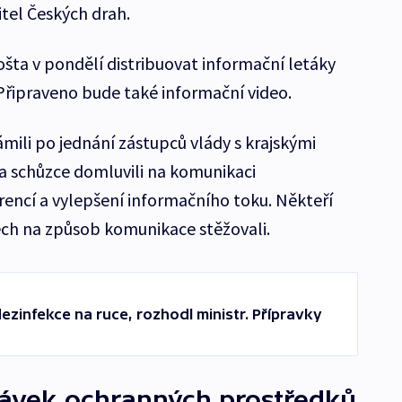
itel Českých drah.
šta v pondělí distribuovat informační letáky
Připraveno bude také informační video.
mili po jednání zástupců vlády s krajskými
na schůzce domluvili na komunikaci
encí a vylepšení informačního toku. Někteří
ech na způsob komunikace stěžovali.
zinfekce na ruce, rozhodl ministr. Přípravky
dávek ochranných prostředků