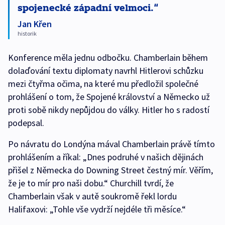
spojenecké západní velmoci.
Jan Křen
historik
Konference měla jednu odbočku. Chamberlain během
dolaďování textu diplomaty navrhl Hitlerovi schůzku
mezi čtyřma očima, na které mu předložil společné
prohlášení o tom, že Spojené království a Německo už
proti sobě nikdy nepůjdou do války. Hitler ho s radostí
podepsal.
Po návratu do Londýna mával Chamberlain právě tímto
prohlášením a říkal: „Dnes podruhé v našich dějinách
přišel z Německa do Downing Street čestný mír. Věřím,
že je to mír pro naši dobu.“ Churchill tvrdí, že
Chamberlain však v autě soukromě řekl lordu
Halifaxovi: „Tohle vše vydrží nejdéle tři měsíce.“