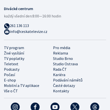
Divácké centrum
každý všední den:
8:00—16:00 hodin
261 136 113
info@ceskatelevize.cz
TV program
Pro média
Živé vysílání
Reklama
TV poplatky
Studio Brno
Teletext
Studio Ostrava
Podcasty
Rada ČT
Počasí
Kariéra
E-shop
Podávání námětů
Mobilní a TV aplikace
Časté dotazy
Vše o ČT
Kontakty