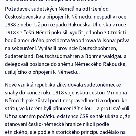
Požadavek sudetských Němců na odtržení od
Československa a připojení k Německu nespadl v roce
1938 z nebe. Už po rozpadu Rakouska-Uherska v roce
1918 se čeští Němci pokusili využít jednoho z Čtrnácti
bodů amerického prezidenta Woodrowa Wilsona: práva
na sebeurčení. Vyhlásili provincie Deutschböhmen,
Sudetenland, Deutschsüdmähren a Böhmerwaldgau a
delegovali poslance do sněmu Německého Rakouska,
usilujícího o připojení k Německu.
Nově vzniklá republika zlikvidovala sudetoněmecké
snahy do konce roku 1918 vojenskou cestou. V mnoha
Němcích pak zůstal pocit nespravedlnosti a odporu ke
státu, ve kterém byli přinuceni žít silou – a proti své vůli.
Už na samém počátku existence ČSR se tak ukázalo, že
stanovení česko-německé hranice nikoli podle
etnického, ale podle historického principu zadělalo na