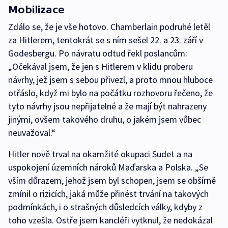
Mobilizace
Zdálo se, že je vše hotovo. Chamberlain podruhé letěl
za Hitlerem, tentokrát se s ním sešel 22. a 23. září v
Godesbergu. Po návratu odtud řekl poslancům:
„Očekával jsem, že jen s Hitlerem v klidu proberu
návrhy, jež jsem s sebou přivezl, a proto mnou hluboce
otřáslo, když mi bylo na počátku rozhovoru řečeno, že
tyto návrhy jsou nepřijatelné a že mají být nahrazeny
jinými, ovšem takového druhu, o jakém jsem vůbec
neuvažoval.“
Hitler nově trval na okamžité okupaci Sudet a na
uspokojení územních nároků Maďarska a Polska. „Se
vším důrazem, jehož jsem byl schopen, jsem se obšírně
zmínil o rizicích, jaká může přinést trvání na takových
podmínkách, i o strašných důsledcích války, kdyby z
toho vzešla. Ostře jsem kancléři vytknul, že nedokázal