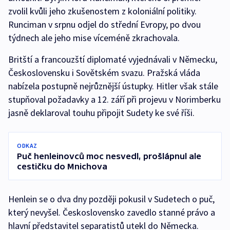
zvolil kvůli jeho zkušenostem z koloniální politiky.
Runciman v srpnu odjel do střední Evropy, po dvou
týdnech ale jeho mise víceméně zkrachovala.
Britští a francouzští diplomaté vyjednávali v Německu,
Československu i Sovětském svazu. Pražská vláda
nabízela postupně nejrůznější ústupky. Hitler však stále
stupňoval požadavky a 12. září při projevu v Norimberku
jasně deklaroval touhu připojit Sudety ke své říši.
ODKAZ
Puč henleinovců moc nesvedl, prošlápnul ale
cestičku do Mnichova
Henlein se o dva dny později pokusil v Sudetech o puč,
který nevyšel. Československo zavedlo stanné právo a
hlavní představitel separatistů utekl do Německa.