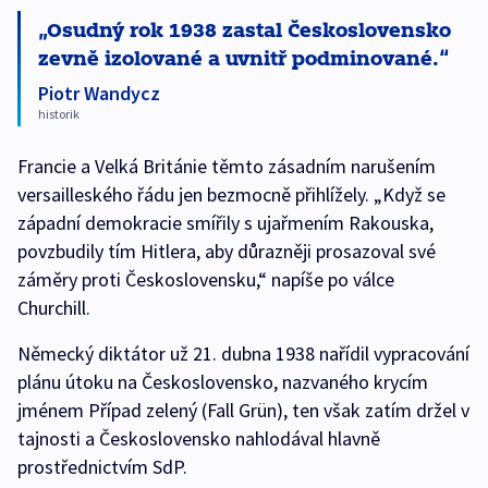
Osudný rok 1938 zastal Československo
zevně izolované a uvnitř podminované.
Piotr Wandycz
historik
Francie a Velká Británie těmto zásadním narušením
versailleského řádu jen bezmocně přihlížely. „Když se
západní demokracie smířily s ujařmením Rakouska,
povzbudily tím Hitlera, aby důrazněji prosazoval své
záměry proti Československu,“ napíše po válce
Churchill.
Německý diktátor už 21. dubna 1938 nařídil vypracování
plánu útoku na Československo, nazvaného krycím
jménem Případ zelený (Fall Grün), ten však zatím držel v
tajnosti a Československo nahlodával hlavně
prostřednictvím SdP.