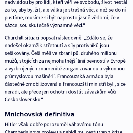
nadvládou by pro lidi, kteří věří ve svobodu, život nestál
za to, aby byl žit, ale válka je strašná věc, a než se do ní
pustíme, musíme si být naprosto jasně vědomi, že v
sázce jsou skutečně významné věci.“
Churchill situaci popsal následovně: „Zdálo se, že
nadešel okamžik střetnutí a síly protivníků jsou
sešikovány. Češi měli ve zbrani půl druhého milionu
mužů, stojících za nejmohutnější linií pevností v Evropě
a vyzbrojených znamenitě zorganizovanou a výkonnou
průmyslovou mašinérií. Francouzská armáda byla
částečně zmobilizovaná a francouzští ministři byli, sice
neradi, ale přece jen ochotni dostát závazkům vůči
Československu.“
Mnichovská definitiva
Hitler však dobře porozuměl váhavému tónu
Chamberlainova projevu a nabídl mu cestu ven z krize.