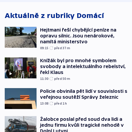
Aktuálně z rubriky
Domácí
Hejtmani řeší chybějící peníze na
opravu silnic. Jsou nenárokové,
namítá ministerstvo
09:15
před 37
m
Knížák byl pro mnohé symbolem
svobody a intelektuálního rebelství,
řekl Klaus
11:30
před 50
m
Policie obvinila pět lidí v souvislosti s
veřejnou soutěží Správy železnic
13:08
před 1
h
Žalobce poslal před soud dva lidi a
jednu firmu kvůli tragické nehodě v
Dolní Lutyni