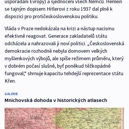
uspořádání Evropy) a sjednocení všech Němců. Henlein
se tajným dopisem Hitlerovi z roku 1937 dal plně k
dispozici pro protičeskoslovenskou politiku.
Vláda v Praze nedokázala na krizi a nástup nacismu
efektivně reagovat. Generace zakladatelů státu
odcházela a nahrazovali ji noví politici. „Československá
demokracie rozhodně nebyla domovem velkých
myšlenkových výbojů, ale spíše režimem průměru, který
v dobrém počasí slušně, byť poněkud těžkopádně
fungoval,“ shrnuje kapacitu tehdejší reprezentace státu
Křen.
GALERIE
Mnichovská dohoda v historických atlasech