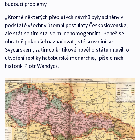
budoucí problémy.
„Kromě některých přepjatých návrhů byly splněny v
podstatě všechny územní postuláty Československa,
ale stát se tím stal velmi nehomogenním. Beneš se
obratně pokoušel naznačovat jisté srovnání se
Švýcarskem, zatímco kritikové nového státu mluvili o
utvoření repliky habsburské monarchie,“ píše o nich
historik Piotr Wandycz.