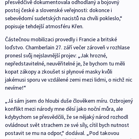
přesvědčivě dokumentovala odhodlaný a bojovný
postoj české a slovenské veřejnosti: dokonce i
sebevědomí sudetských nacistů na chvíli pokleslo,“
popisuje tehdejší atmosféru Křen.
Částečnou mobilizaci provedly i Francie a britské
loďstvo. Chamberlain 27. září večer zároveň v rozhlase
pronesl svůj nejslavnější projev: „Jak hrozné,
nepředstavitelné, neuvěřitelné je, že bychom tu měli
kopat zákopy a zkoušet si plynové masky kvůli
jakémusi sporu ve vzdálené zemi mezi lidmi, o nichž nic
nevíme!“
„Já sám jsem do hloubi duše člověkem míru. Ozbrojený
konflikt mezi národy mne děsí jako noční můra, ale
kdybychom se přesvědčili, že se nějaký národ rozhodl
ovládnout svět strachem ze své síly, cítil bych nutnost
postavit se mu na odpor,“ dodával. „Pod takovou