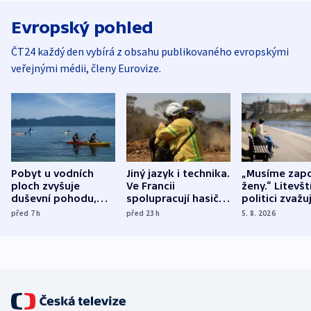
Evropský pohled
ČT24 každý den vybírá z obsahu publikovaného evropskými
veřejnými médii, členy Eurovize.
Pobyt u vodních
Jiný jazyk i technika.
„Musíme zapo
ploch zvyšuje
Ve Francii
ženy.“ Litevšt
duševní pohodu,
spolupracují hasiči z
politici zvažuj
ukázala
různých zemí
dohodu o
před 7
h
před 23
h
5. 8. 2026
mezinárodní studie
demografii