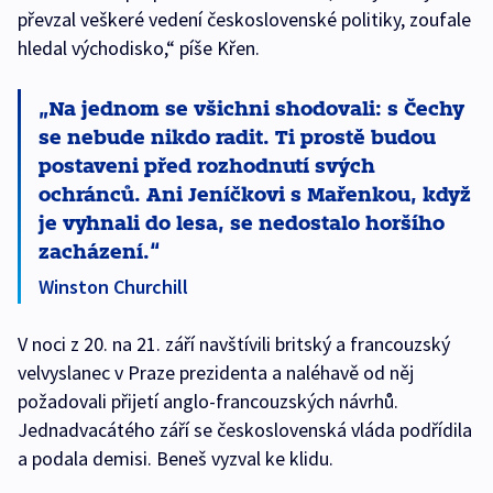
převzal veškeré vedení československé politiky, zoufale
hledal východisko,“ píše Křen.
Na jednom se všichni shodovali: s Čechy
se nebude nikdo radit. Ti prostě budou
postaveni před rozhodnutí svých
ochránců. Ani Jeníčkovi s Mařenkou, když
je vyhnali do lesa, se nedostalo horšího
zacházení.
Winston Churchill
V noci z 20. na 21. září navštívili britský a francouzský
velvyslanec v Praze prezidenta a naléhavě od něj
požadovali přijetí anglo-francouzských návrhů.
Jednadvacátého září se československá vláda podřídila
a podala demisi. Beneš vyzval ke klidu.