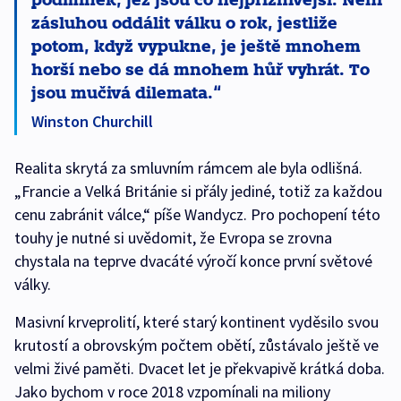
zásluhou oddálit válku o rok, jestliže
potom, když vypukne, je ještě mnohem
horší nebo se dá mnohem hůř vyhrát. To
jsou mučivá dilemata.
Winston Churchill
Realita skrytá za smluvním rámcem ale byla odlišná.
„Francie a Velká Británie si přály jediné, totiž za každou
cenu zabránit válce,“ píše Wandycz. Pro pochopení této
touhy je nutné si uvědomit, že Evropa se zrovna
chystala na teprve dvacáté výročí konce první světové
války.
Masivní krveprolití, které starý kontinent vyděsilo svou
krutostí a obrovským počtem obětí, zůstávalo ještě ve
velmi živé paměti. Dvacet let je překvapivě krátká doba.
Jako bychom v roce 2018 vzpomínali na miliony