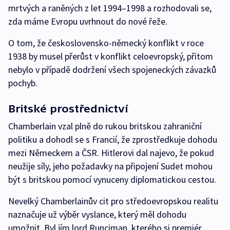
mrtvých a raněných z let 1994–1998 a rozhodovali se,
zda máme Evropu uvrhnout do nové řeže.
O tom, že československo-německý konflikt v roce
1938 by musel přerůst v konflikt celoevropský, přitom
nebylo v případě dodržení všech spojeneckých závazků
pochyb.
Britské prostřednictví
Chamberlain vzal plně do rukou britskou zahraniční
politiku a dohodl se s Francií, že zprostředkuje dohodu
mezi Německem a ČSR. Hitlerovi dal najevo, že pokud
neužije síly, jeho požadavky na připojení Sudet mohou
být s britskou pomocí vynuceny diplomatickou cestou.
Nevelký Chamberlainův cit pro středoevropskou realitu
naznačuje už výběr vyslance, který měl dohodu
umožnit. Byl jím lord Runciman, kterého si premiér