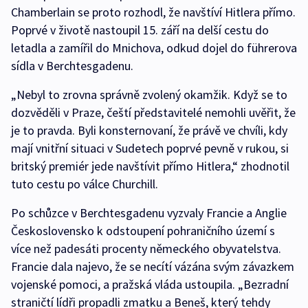
Chamberlain se proto rozhodl, že navštíví Hitlera přímo.
Poprvé v životě nastoupil 15. září na delší cestu do
letadla a zamířil do Mnichova, odkud dojel do führerova
sídla v Berchtesgadenu.
„Nebyl to zrovna správně zvolený okamžik. Když se to
dozvěděli v Praze, čeští představitelé nemohli uvěřit, že
je to pravda. Byli konsternovaní, že právě ve chvíli, kdy
mají vnitřní situaci v Sudetech poprvé pevně v rukou, si
britský premiér jede navštívit přímo Hitlera,“ zhodnotil
tuto cestu po válce Churchill.
Po schůzce v Berchtesgadenu vyzvaly Francie a Anglie
Československo k odstoupení pohraničního území s
více než padesáti procenty německého obyvatelstva.
Francie dala najevo, že se necítí vázána svým závazkem
vojenské pomoci, a pražská vláda ustoupila. „Bezradní
straničtí lídři propadli zmatku a Beneš, který tehdy