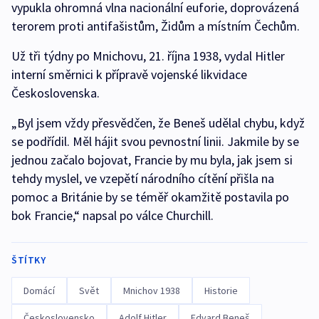
vypukla ohromná vlna nacionální euforie, doprovázená
terorem proti antifašistům, Židům a místním Čechům.
Už tři týdny po Mnichovu, 21. října 1938, vydal Hitler
interní směrnici k přípravě vojenské likvidace
Československa.
„Byl jsem vždy přesvědčen, že Beneš udělal chybu, když
se podřídil. Měl hájit svou pevnostní linii. Jakmile by se
jednou začalo bojovat, Francie by mu byla, jak jsem si
tehdy myslel, ve vzepětí národního cítění přišla na
pomoc a Británie by se téměř okamžitě postavila po
bok Francie,“ napsal po válce Churchill.
ŠTÍTKY
Domácí
Svět
Mnichov 1938
Historie
Československo
Adolf Hitler
Edvard Beneš