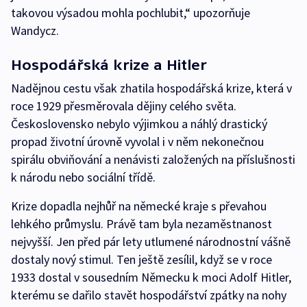
takovou výsadou mohla pochlubit,“ upozorňuje
Wandycz.
Hospodářská krize a Hitler
Nadějnou cestu však zhatila hospodářská krize, která v
roce 1929 přesměrovala dějiny celého světa.
Československo nebylo výjimkou a náhlý drastický
propad životní úrovně vyvolal i v něm nekonečnou
spirálu obviňování a nenávisti založených na příslušnosti
k národu nebo sociální třídě.
Krize dopadla nejhůř na německé kraje s převahou
lehkého průmyslu. Právě tam byla nezaměstnanost
nejvyšší. Jen před pár lety utlumené národnostní vášně
dostaly nový stimul. Ten ještě zesílil, když se v roce
1933 dostal v sousedním Německu k moci Adolf Hitler,
kterému se dařilo stavět hospodářství zpátky na nohy