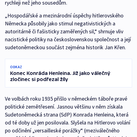
rychleji než jeho sousedům.
„Hospodářské a mezinárodní úspěchy hitlerovského
Německa působily jako stimul negativistických a
autoritárně či fašisticky zaměřených sil,“ shrnuje vliv
nacistické politiky na československou společnost a její
sudetoněmeckou součást zejména historik Jan Křen.
ODKAZ
Konec Konráda Henleina. Již jako válečný
zločinec si podřezal žíly
Ve volbách roku 1935 přišlo v německém táboře pravé
politické zemětřesení. Jasnou většinu v něm získala
Sudetoněmecká strana (SdP) Konrada Henleina, která
od té doby už jen posilovala. Slyšela na Hitlerovo volání
po odčinění „versailleské porážky“ (meziválečného