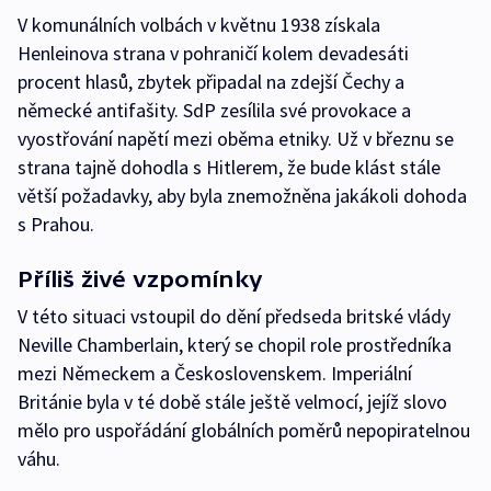
V komunálních volbách v květnu 1938 získala
Henleinova strana v pohraničí kolem devadesáti
procent hlasů, zbytek připadal na zdejší Čechy a
německé antifašity. SdP zesílila své provokace a
vyostřování napětí mezi oběma etniky. Už v březnu se
strana tajně dohodla s Hitlerem, že bude klást stále
větší požadavky, aby byla znemožněna jakákoli dohoda
s Prahou.
Příliš živé vzpomínky
V této situaci vstoupil do dění předseda britské vlády
Neville Chamberlain, který se chopil role prostředníka
mezi Německem a Československem. Imperiální
Británie byla v té době stále ještě velmocí, jejíž slovo
mělo pro uspořádání globálních poměrů nepopiratelnou
váhu.