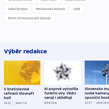
Velká Británie
Mnichovská dohoda
1938
80 let od mnichovské dohody
Výběr redakce
AI poprvé vytvořila
Slovensko ins
V bratislavské
funkční viry. Vědci
ruské kamery,
rafinerii Slovnaft
varují i uklidňují
opoziční hnut
hoří
před 12
m
12:27
před 16
14:22
před 7
m