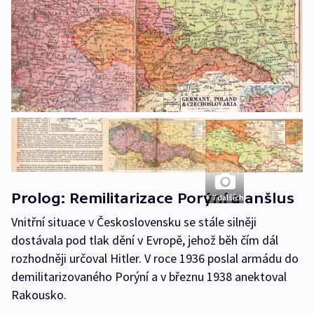
Prolog: Remilitarizace Porýní a anšlus
+ 7 dalších
Vnitřní situace v Československu se stále silněji
dostávala pod tlak dění v Evropě, jehož běh čím dál
rozhodněji určoval Hitler. V roce 1936 poslal armádu do
demilitarizovaného Porýní a v březnu 1938 anektoval
Rakousko.