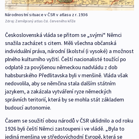
Národnostní situace v ČSR v atlasu z r. 1936
Zdroj:
Zeměpisný atlas čsl. červeného kříže
Československá vláda se přitom se „svými“ Němci
snažila zacházet s citem. Měli všechna občanská
individuální práva, národní školství (i vysoké) a možnost
plného kulturního vyžití. Čeští nacionalisté toužící po
odplatě za povýšenou německou nadvládu z dob
habsburského Předlitavska byli v menšině. Vláda však
nedovolila, aby se němčina stala dalším státním
jazykem, a zakázala vytváření ryze německých
správních teritorií, která by se mohla stát základem
budoucí autonomie.
Časem se soužití obou národů v ČSR uklidnilo a od roku
1926 byli čeští Němci zastoupeni i ve vládě. „Byla to
jediná menšina ve středovýchodní Evropě, která se