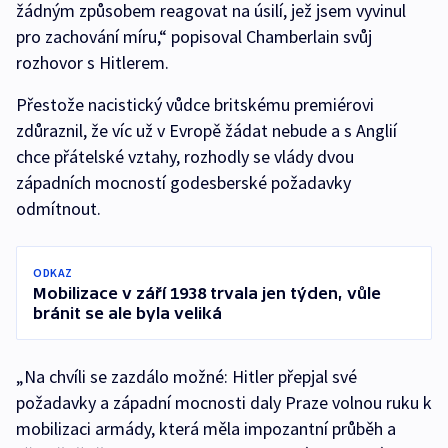
žádným způsobem reagovat na úsilí, jež jsem vyvinul
pro zachování míru,“ popisoval Chamberlain svůj
rozhovor s Hitlerem.
Přestože nacistický vůdce britskému premiérovi
zdůraznil, že víc už v Evropě žádat nebude a s Anglií
chce přátelské vztahy, rozhodly se vlády dvou
západních mocností godesberské požadavky
odmítnout.
ODKAZ
Mobilizace v září 1938 trvala jen týden, vůle
bránit se ale byla veliká
„Na chvíli se zazdálo možné: Hitler přepjal své
požadavky a západní mocnosti daly Praze volnou ruku k
mobilizaci armády, která měla impozantní průběh a