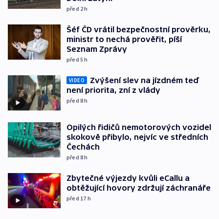
před 2
h
Šéf ČD vrátil bezpečnostní prověrku,
ministr to nechá prověřit, píší
Seznam Zprávy
před 5
h
Zvýšení slev na jízdném teď
VIDEO
není priorita, zní z vlády
před 8
h
Opilých řidičů nemotorových vozidel
skokově přibylo, nejvíc ve středních
Čechách
před 8
h
Zbytečné výjezdy kvůli eCallu a
obtěžující hovory zdržují záchranáře
před 17
h