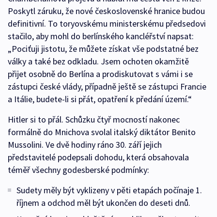
Poskytl záruku, že nové československé hranice budou
definitivní. To toryovskému ministerskému předsedovi
stačilo, aby mohl do berlínského kancléřství napsat:
„Pociťuji jistotu, že můžete získat vše podstatné bez
války a také bez odkladu. Jsem ochoten okamžitě
přijet osobně do Berlína a prodiskutovat s vámi i se
zástupci české vlády, případně ještě se zástupci Francie
a Itálie, budete-li si přát, opatření k předání území.“
Hitler si to přál. Schůzku čtyř mocností nakonec
formálně do Mnichova svolal italský diktátor Benito
Mussolini. Ve dvě hodiny ráno 30. září jejich
představitelé podepsali dohodu, která obsahovala
téměř všechny godesberské podmínky:
Sudety měly být vyklizeny v pěti etapách počínaje 1.
říjnem a odchod měl být ukončen do deseti dnů.