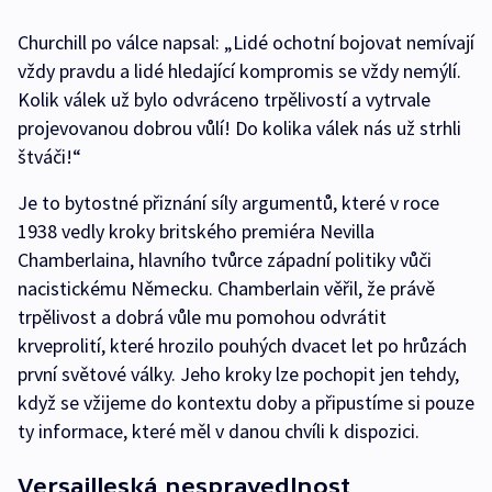
Churchill po válce napsal: „Lidé ochotní bojovat nemívají
vždy pravdu a lidé hledající kompromis se vždy nemýlí.
Kolik válek už bylo odvráceno trpělivostí a vytrvale
projevovanou dobrou vůlí! Do kolika válek nás už strhli
štváči!“
Je to bytostné přiznání síly argumentů, které v roce
1938 vedly kroky britského premiéra Nevilla
Chamberlaina, hlavního tvůrce západní politiky vůči
nacistickému Německu. Chamberlain věřil, že právě
trpělivost a dobrá vůle mu pomohou odvrátit
krveprolití, které hrozilo pouhých dvacet let po hrůzách
první světové války. Jeho kroky lze pochopit jen tehdy,
když se vžijeme do kontextu doby a připustíme si pouze
ty informace, které měl v danou chvíli k dispozici.
Versailleská nespravedlnost