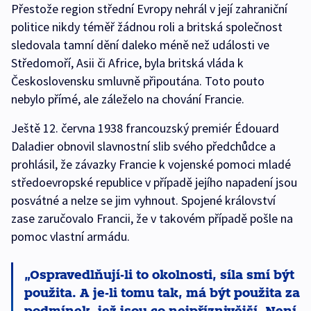
Přestože region střední Evropy nehrál v její zahraniční
politice nikdy téměř žádnou roli a britská společnost
sledovala tamní dění daleko méně než události ve
Středomoří, Asii či Africe, byla britská vláda k
Československu smluvně připoutána. Toto pouto
nebylo přímé, ale záleželo na chování Francie.
Ještě 12. června 1938 francouzský premiér Édouard
Daladier obnovil slavnostní slib svého předchůdce a
prohlásil, že závazky Francie k vojenské pomoci mladé
středoevropské republice v případě jejího napadení jsou
posvátné a nelze se jim vyhnout. Spojené království
zase zaručovalo Francii, že v takovém případě pošle na
pomoc vlastní armádu.
Ospravedlňují-li to okolnosti, síla smí být
použita. A je-li tomu tak, má být použita za
podmínek, jež jsou co nejpříznivější. Není