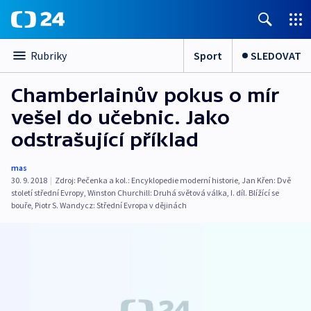
Sport
SLEDOVAT
Rubriky
Chamberlainův pokus o mír
vešel do učebnic. Jako
odstrašující příklad
mas
30. 9. 2018
|
Zdroj:
Pečenka a kol.: Encyklopedie moderní historie
,
Jan Křen: Dvě
století střední Evropy
,
Winston Churchill: Druhá světová válka
,
I. díl. Blížící se
bouře
,
Piotr S. Wandycz: Střední Evropa v dějinách