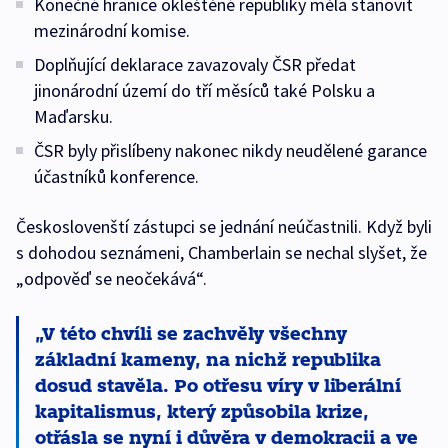
Konečné hranice okleštěné republiky měla stanovit
mezinárodní komise.
Doplňující deklarace zavazovaly ČSR předat
jinonárodní území do tří měsíců také Polsku a
Maďarsku.
ČSR byly přislíbeny nakonec nikdy neudělené garance
účastníků konference.
Českoslovenští zástupci se jednání neúčastnili. Když byli
s dohodou seznámeni, Chamberlain se nechal slyšet, že
„odpověď se neočekává“.
V této chvíli se zachvěly všechny
základní kameny, na nichž republika
dosud stavěla. Po otřesu víry v liberální
kapitalismus, který způsobila krize,
otřásla se nyní i důvěra v demokracii a ve