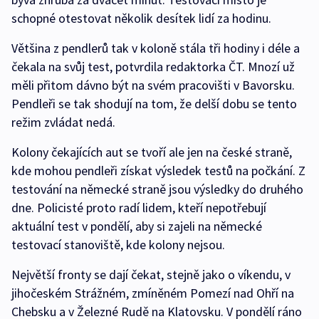
schopné otestovat několik desítek lidí za hodinu.
Většina z pendlerů tak v koloně stála tři hodiny i déle a
čekala na svůj test, potvrdila redaktorka ČT. Mnozí už
měli přitom dávno být na svém pracovišti v Bavorsku.
Pendleři se tak shodují na tom, že delší dobu se tento
režim zvládat nedá.
Kolony čekajících aut se tvoří ale jen na české straně,
kde mohou pendleři získat výsledek testů na počkání. Z
testování na německé straně jsou výsledky do druhého
dne. Policisté proto radí lidem, kteří nepotřebují
aktuální test v pondělí, aby si zajeli na německé
testovací stanoviště, kde kolony nejsou.
Největší fronty se dají čekat, stejně jako o víkendu, v
jihočeském Strážném, zmíněném Pomezí nad Ohří na
Chebsku a v Železné Rudě na Klatovsku. V pondělí ráno