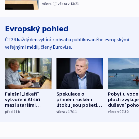
včera
včera v 13:21
Evropský pohled
ČT24 každý den vybírá z obsahu publikovaného evropskými
veřejnými médii, členy Eurovize.
Falešní „lékaři“
Spekulace o
Pobyt u vodn
vytvoření AI šíří
přímém ruském
ploch zvyšuje
mezi staršími
útoku jsou pošetilé,
duševní poho
Poláky nebezpečné
míní estonský
ukázala
před 11
h
včera v 17:11
včera v 07:30
zdravotní rady
bezpečnostní
mezinárodní 
expert