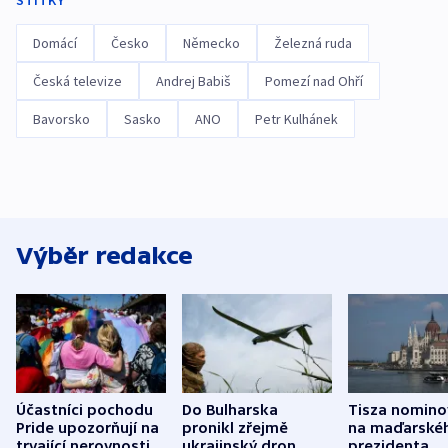
ŠTÍTKY
Domácí
Česko
Německo
Železná ruda
Česká televize
Andrej Babiš
Pomezí nad Ohří
Bavorsko
Sasko
ANO
Petr Kulhánek
Výběr redakce
Účastníci pochodu
Do Bulharska
Tisza nomino
Pride upozorňují na
pronikl zřejmě
na maďarské
trvající nerovnosti i
ukrajinský dron,
prezidenta