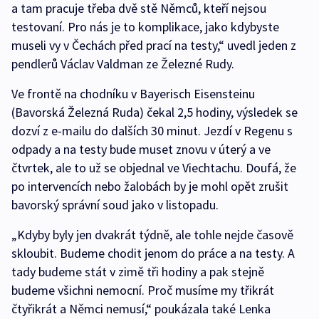
a tam pracuje třeba dvě stě Němců, kteří nejsou
testovaní. Pro nás je to komplikace, jako kdybyste
museli vy v Čechách před prací na testy,“ uvedl jeden z
pendlerů Václav Valdman ze Železné Rudy.
Ve frontě na chodníku v Bayerisch Eisensteinu
(Bavorská Železná Ruda) čekal 2,5 hodiny, výsledek se
dozví z e-mailu do dalších 30 minut. Jezdí v Regenu s
odpady a na testy bude muset znovu v úterý a ve
čtvrtek, ale to už se objednal ve Viechtachu. Doufá, že
po intervencích nebo žalobách by je mohl opět zrušit
bavorský správní soud jako v listopadu.
„Kdyby byly jen dvakrát týdně, ale tohle nejde časově
skloubit. Budeme chodit jenom do práce a na testy. A
tady budeme stát v zimě tři hodiny a pak stejně
budeme všichni nemocní. Proč musíme my třikrát
čtyřikrát a Němci nemusí,“ poukázala také Lenka