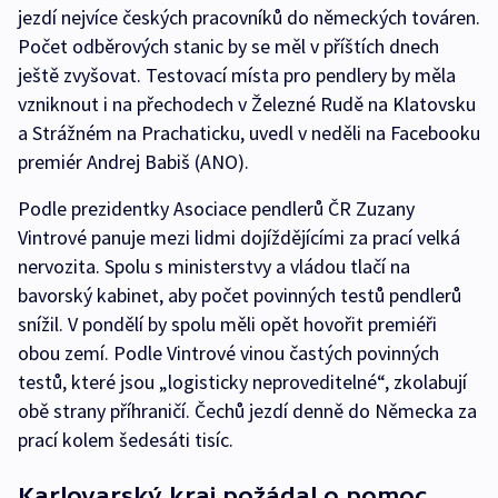
jezdí nejvíce českých pracovníků do německých továren.
Počet odběrových stanic by se měl v příštích dnech
ještě zvyšovat. Testovací místa pro pendlery by měla
vzniknout i na přechodech v Železné Rudě na Klatovsku
a Strážném na Prachaticku, uvedl v neděli na Facebooku
premiér Andrej Babiš (ANO).
Podle prezidentky Asociace pendlerů ČR Zuzany
Vintrové panuje mezi lidmi dojíždějícími za prací velká
nervozita. Spolu s ministerstvy a vládou tlačí na
bavorský kabinet, aby počet povinných testů pendlerů
snížil. V pondělí by spolu měli opět hovořit premiéři
obou zemí. Podle Vintrové vinou častých povinných
testů, které jsou „logisticky neproveditelné“, zkolabují
obě strany příhraničí. Čechů jezdí denně do Německa za
prací kolem šedesáti tisíc.
Karlovarský kraj požádal o pomoc