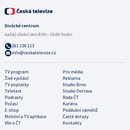
Divácké centrum
každý všední den:
8:00—16:00 hodin
261 136 113
info@ceskatelevize.cz
TV program
Pro média
Živé vysílání
Reklama
TV poplatky
Studio Brno
Teletext
Studio Ostrava
Podcasty
Rada ČT
Počasí
Kariéra
E-shop
Podávání námětů
Mobilní a TV aplikace
Časté dotazy
Vše o ČT
Kontakty