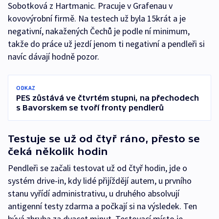
Sobotková z Hartmanic. Pracuje v Grafenau v
kovovýrobní firmě. Na testech už byla 15krát a je
negativní, nakažených Čechů je podle ní minimum,
takže do práce už jezdí jenom ti negativní a pendleři si
navíc dávají hodně pozor.
ODKAZ
PES zůstává ve čtvrtém stupni, na přechodech
s Bavorskem se tvoří fronty pendlerů
Testuje se už od čtyř ráno, přesto se
čeká několik hodin
Pendleři se začali testovat už od čtyř hodin, jde o
systém drive-in, kdy lidé přijíždějí autem, u prvního
stanu vyřídí administrativu, u druhého absolvují
antigenní testy zdarma a počkají si na výsledek. Ten
bývá zhruba za dvacet minut. Testovací místo je