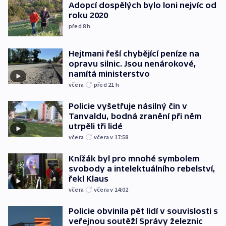
Adopcí dospělých bylo loni nejvíc od
roku 2020
před 8
h
Hejtmani řeší chybějící peníze na
opravu silnic. Jsou nenárokové,
namítá ministerstvo
včera
před 21
h
Policie vyšetřuje násilný čin v
Tanvaldu, bodná zranění při něm
utrpěli tři lidé
včera
včera v 17:58
Knížák byl pro mnohé symbolem
svobody a intelektuálního rebelství,
řekl Klaus
včera
včera v 14:02
Policie obvinila pět lidí v souvislosti s
veřejnou soutěží Správy železnic