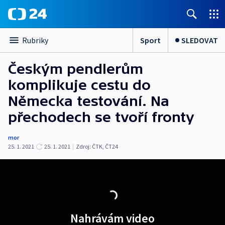
Sport
SLEDOVAT
Rubriky
Českým pendlerům
komplikuje cestu do
Německa testování. Na
přechodech se tvoří fronty
mor
25. 1. 2021
25. 1. 2021
|
Zdroj:
ČTK
,
ČT24
Nahrávám video