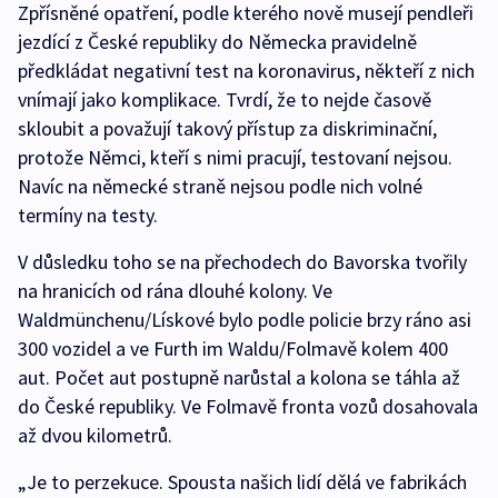
Zpřísněné opatření, podle kterého nově musejí pendleři
jezdící z České republiky do Německa pravidelně
předkládat negativní test na koronavirus, někteří z nich
vnímají jako komplikace. Tvrdí, že to nejde časově
skloubit a považují takový přístup za diskriminační,
protože Němci, kteří s nimi pracují, testovaní nejsou.
Navíc na německé straně nejsou podle nich volné
termíny na testy.
V důsledku toho se na přechodech do Bavorska tvořily
na hranicích od rána dlouhé kolony. Ve
Waldmünchenu/Lískové bylo podle policie brzy ráno asi
300 vozidel a ve Furth im Waldu/Folmavě kolem 400
aut. Počet aut postupně narůstal a kolona se táhla až
do České republiky. Ve Folmavě fronta vozů dosahovala
až dvou kilometrů.
„Je to perzekuce. Spousta našich lidí dělá ve fabrikách