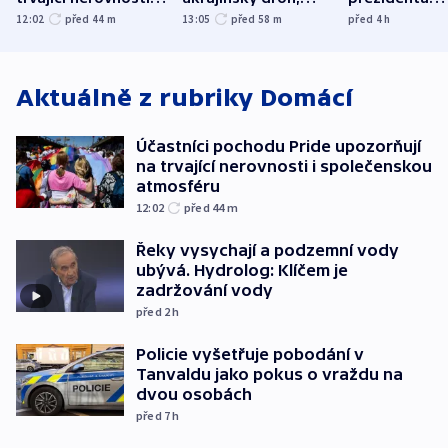
společenskou
explodoval kilometr
bývalého šéf
12:02
před 44
m
13:05
před 58
m
před 4
h
atmosféru
od plynovodu
nejvyššího s
Aktuálně z rubriky
Domácí
Účastníci pochodu Pride upozorňují
na trvající nerovnosti i společenskou
atmosféru
12:02
před 44
m
Řeky vysychají a podzemní vody
ubývá. Hydrolog: Klíčem je
zadržování vody
před 2
h
Policie vyšetřuje pobodání v
Tanvaldu jako pokus o vraždu na
dvou osobách
před 7
h