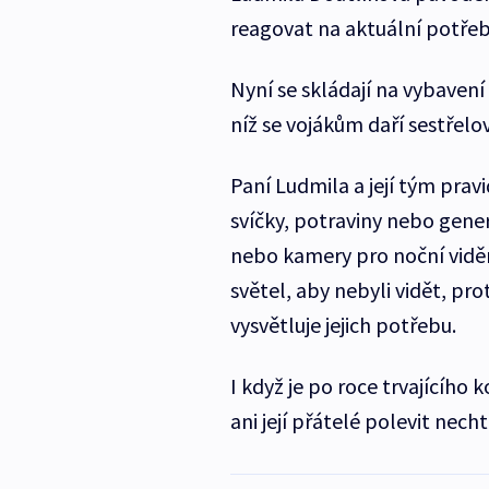
reagovat na aktuální potře
Nyní se skládají na vybaven
níž se vojákům daří sestřelo
Paní Ludmila a její tým pravi
svíčky, potraviny nebo gener
nebo kamery pro noční viděn
světel, aby nebyli vidět, pro
vysvětluje jejich potřebu.
I když je po roce trvajícího 
ani její přátelé polevit necht