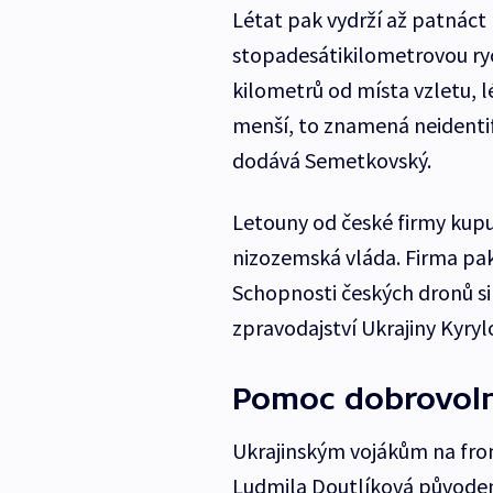
Létat pak vydrží až patnáct
stopadesátikilometrovou ryc
kilometrů od místa vzletu, l
menší, to znamená neidenti
dodává Semetkovský.
Letouny od české firmy kupu
nizozemská vláda. Firma pak z
Schopnosti českých dronů si
zpravodajství Ukrajiny Kyry
Pomoc dobrovol
Ukrajinským vojákům na fron
Ludmila Doutlíková původem