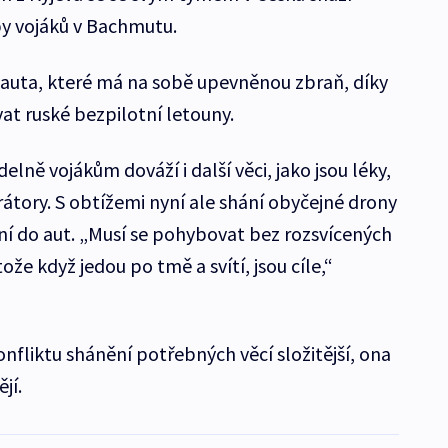
by vojáků v Bachmutu.
í auta, které má na sobě upevněnou zbraň, díky
vat ruské bezpilotní letouny.
delně vojákům dováží i další věci, jako jsou léky,
átory. S obtížemi nyní ale shání obyčejné drony
í do aut. „Musí se pohybovat bez rozsvícených
tože když jedou po tmě a svítí, jsou cíle,“
konfliktu shánění potřebných věcí složitější, ona
ějí.