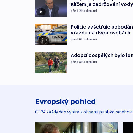
Klíčem je zadržování vod
před 2
hodinami
Policie vyšetřuje pobodán
vraždu na dvou osobách
před 6
hodinami
Adopcí dospělých bylo lon
před 8
hodinami
Evropský pohled
ČT24 každý den vybírá z obsahu publikovaného e