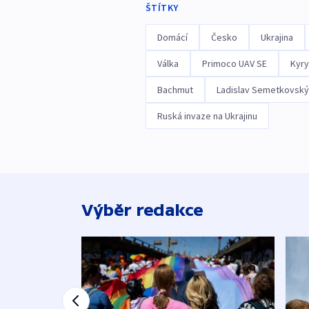
ŠTÍTKY
Domácí
Česko
Ukrajina
Válka
Primoco UAV SE
Kyry
Bachmut
Ladislav Semetkovský
Ruská invaze na Ukrajinu
Výběr redakce