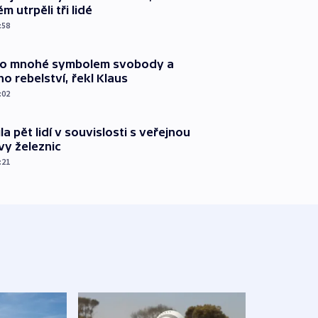
m utrpěli tři lidé
:58
pro mnohé symbolem svobody a
ho rebelství, řekl Klaus
:02
ila pět lidí v souvislosti s veřejnou
vy železnic
:21