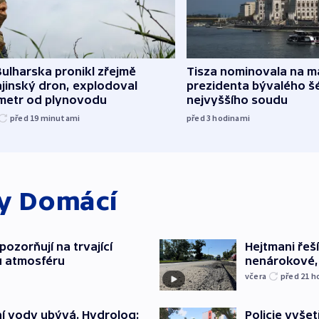
ulharska pronikl zřejmě
Tisza nominovala na 
jinský dron, explodoval
prezidenta bývalého š
ometr od plynovodu
nejvyššího soudu
před 19
minutami
před 3
hodinami
ky
Domácí
ozorňují na trvající
Hejtmani řeší
u atmosféru
nenárokové, 
včera
před 21
h
í vody ubývá. Hydrolog:
Policie vyšet