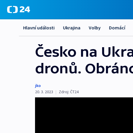
Hlavní události
Ukrajina
Volby
Domácí
Česko na Ukra
dronů. Obránci
jko
20. 3. 2023
|
Zdroj:
ČT24