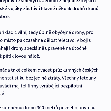
přepravu zraněných. Jednou z nejdůležitějších
inské vojáky zůstává hlavně několik druhů dronů
obce.
apříklad civilní, tedy úplně obyčejné drony, pro
o místo pak zasáhne dělostřelectvo. V boji s
ají i drony speciálně upravené na útočné
ž pětikilovou nálož.
armáda také celkem dvacet průzkumných českých
 statistiku bez jediné ztráty. Všechny letouny
uvádí majitel firmy vyrábějící bezpilotní
ký.
růzkumnému dronu 300 metrů pevného povrchu.