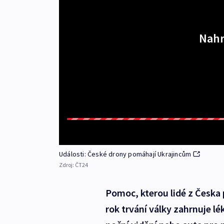
Nahr
Události: České drony pomáhají Ukrajincům
Zdroj:
ČT24
Pomoc, kterou lidé z Česka p
rok trvání války zahrnuje lé