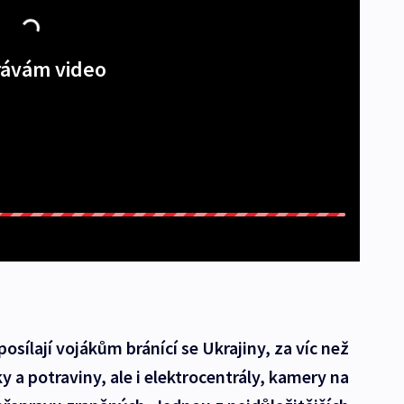
ávám video
osílají vojákům bránící se Ukrajiny, za víc než
ky a potraviny, ale i elektrocentrály, kamery na