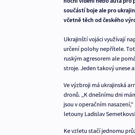
noční vidění nebo auta pro 
součástí boje ale pro ukraj
včetně těch od českého výr
Ukrajinští vojáci využívají n
určení polohy nepřítele. Tot
ruským agresorem ale pomáh
stroje. Jeden takový unese a
Ve výzbroji má ukrajinská 
dronů. „K dnešnímu dni máme
jsou v operačním nasazení,“ 
letouny Ladislav Semetkovs
Ke vzletu stačí jednomu p