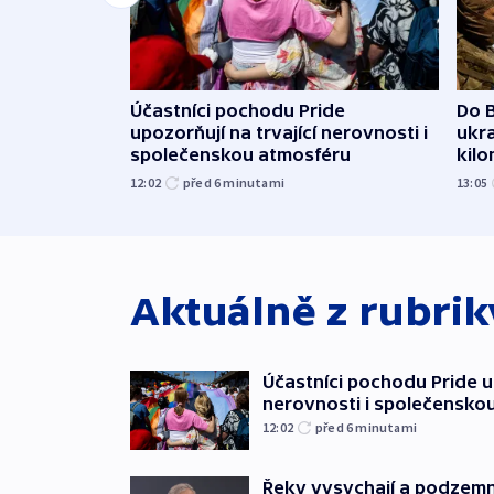
Účastníci pochodu Pride
Do B
upozorňují na trvající nerovnosti i
ukra
společenskou atmosféru
kil
12:02
před 6
minutami
13:05
Aktuálně z rubri
Účastníci pochodu Pride up
nerovnosti i společensko
12:02
před 6
minutami
Řeky vysychají a podzemn