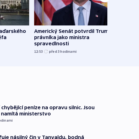
maďarského
Americký Senát potvrdil Trumpova
Ruský
éfa
právníka jako ministra
čtyři 
spravedlnosti
08:20
12:53
před 3
hodinami
 chybějící peníze na opravu silnic. Jsou
namítá ministerstvo
odinami
řuje násilný čin v Tanvaldu, bodná