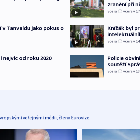
y
zranění při ně
včera
včera v 17
í v Tanvaldu jako pokus o
Knížák byl 
intelektuální
včera
včera v 14
i nejvíc od roku 2020
Policie obvin
soutěží Sprá
včera
včera v 13
vropskými veřejnými médii, členy Eurovize.