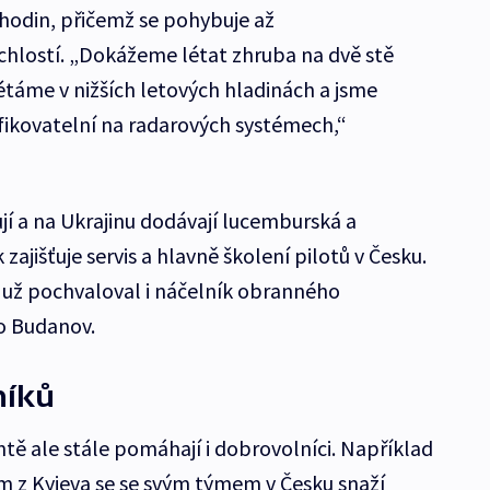
 hodin, přičemž se pohybuje až
hlostí. „Dokážeme létat zhruba na dvě stě
étáme v nižších letových hladinách a jsme
fikovatelní na radarových systémech,“
jí a na Ukrajinu dodávají lucemburská a
ajišťuje servis a hlavně školení pilotů v Česku.
 už pochvaloval i náčelník obranného
lo Budanov.
níků
tě ale stále pomáhají i dobrovolníci. Například
 z Kyjeva se se svým týmem v Česku snaží