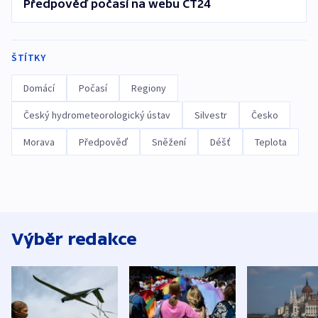
Předpověď počasí na webu ČT24
ŠTÍTKY
Domácí
Počasí
Regiony
Český hydrometeorologický ústav
Silvestr
Česko
Morava
Předpověď
Sněžení
Déšť
Teplota
Výběr redakce