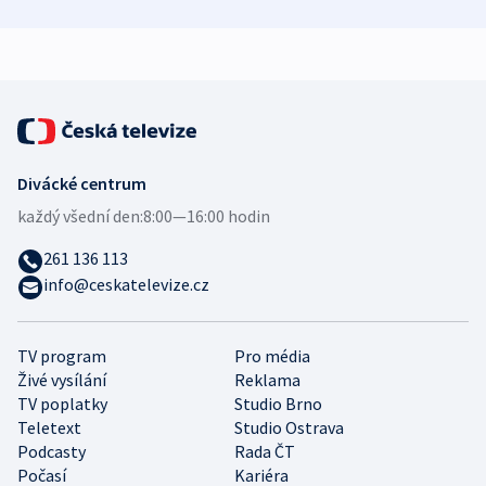
zdravotní rady
bezpečnostní
mezinárodní 
expert
Divácké centrum
každý všední den:
8:00—16:00 hodin
261 136 113
info@ceskatelevize.cz
TV program
Pro média
Živé vysílání
Reklama
TV poplatky
Studio Brno
Teletext
Studio Ostrava
Podcasty
Rada ČT
Počasí
Kariéra