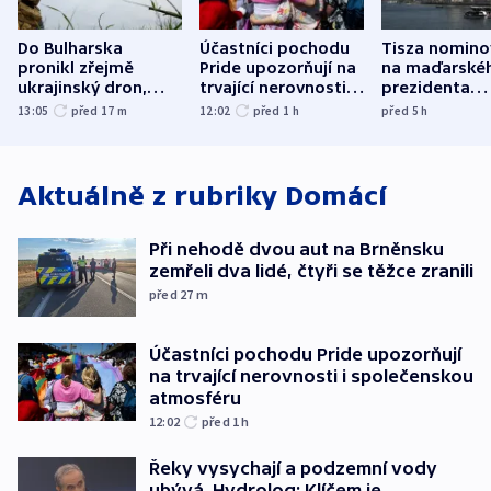
Do Bulharska
Účastníci pochodu
Tisza nomino
pronikl zřejmě
Pride upozorňují na
na maďarské
ukrajinský dron,
trvající nerovnosti i
prezidenta
explodoval kilometr
společenskou
bývalého šéf
13:05
před 17
m
12:02
před 1
h
před 5
h
od plynovodu
atmosféru
nejvyššího s
Aktuálně z rubriky
Domácí
Při nehodě dvou aut na Brněnsku
zemřeli dva lidé, čtyři se těžce zranili
před 27
m
Účastníci pochodu Pride upozorňují
na trvající nerovnosti i společenskou
atmosféru
12:02
před 1
h
Řeky vysychají a podzemní vody
ubývá. Hydrolog: Klíčem je