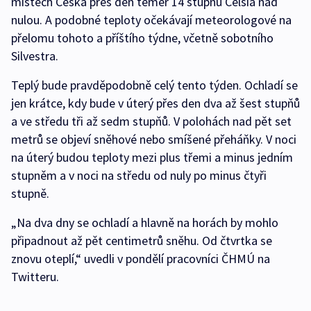
místech Česka přes den téměř 14 stupňů Celsia nad
nulou. A podobné teploty očekávají meteorologové na
přelomu tohoto a příštího týdne, včetně sobotního
Silvestra.
Teplý bude pravděpodobně celý tento týden. Ochladí se
jen krátce, kdy bude v úterý přes den dva až šest stupňů
a ve středu tři až sedm stupňů. V polohách nad pět set
metrů se objeví sněhové nebo smíšené přeháňky. V noci
na úterý budou teploty mezi plus třemi a minus jedním
stupněm a v noci na středu od nuly po minus čtyři
stupně.
„Na dva dny se ochladí a hlavně na horách by mohlo
připadnout až pět centimetrů sněhu. Od čtvrtka se
znovu oteplí,“ uvedli v pondělí pracovníci ČHMÚ na
Twitteru.