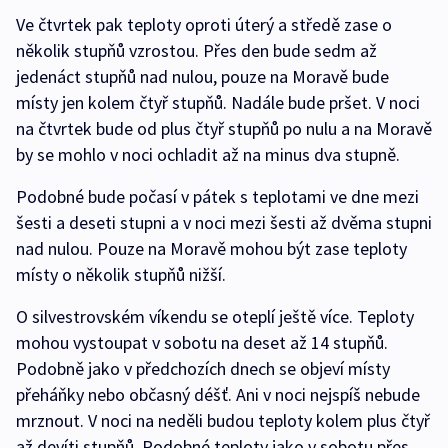
Ve čtvrtek pak teploty oproti úterý a středě zase o
několik stupňů vzrostou. Přes den bude sedm až
jedenáct stupňů nad nulou, pouze na Moravě bude
místy jen kolem čtyř stupňů. Nadále bude pršet. V noci
na čtvrtek bude od plus čtyř stupňů po nulu a na Moravě
by se mohlo v noci ochladit až na minus dva stupně.
Podobné bude počasí v pátek s teplotami ve dne mezi
šesti a deseti stupni a v noci mezi šesti až dvěma stupni
nad nulou. Pouze na Moravě mohou být zase teploty
místy o několik stupňů nižší.
O silvestrovském víkendu se oteplí ještě více. Teploty
mohou vystoupat v sobotu na deset až 14 stupňů.
Podobně jako v předchozích dnech se objeví místy
přeháňky nebo občasný déšť. Ani v noci nejspíš nebude
mrznout. V noci na neděli budou teploty kolem plus čtyř
až devíti stupňů. Podobné teploty jako v sobotu přes