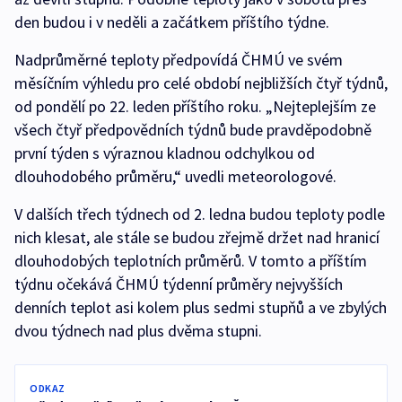
den budou i v neděli a začátkem příštího týdne.
Nadprůměrné teploty předpovídá ČHMÚ ve svém
měsíčním výhledu pro celé období nejbližších čtyř týdnů,
od pondělí po 22. leden příštího roku. „Nejteplejším ze
všech čtyř předpovědních týdnů bude pravděpodobně
první týden s výraznou kladnou odchylkou od
dlouhodobého průměru,“ uvedli meteorologové.
V dalších třech týdnech od 2. ledna budou teploty podle
nich klesat, ale stále se budou zřejmě držet nad hranicí
dlouhodobých teplotních průměrů. V tomto a příštím
týdnu očekává ČHMÚ týdenní průměry nejvyšších
denních teplot asi kolem plus sedmi stupňů a ve zbylých
dvou týdnech nad plus dvěma stupni.
ODKAZ