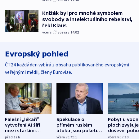
Knížák byl pro mnohé symbolem
svobody a intelektuálního rebelství,
řekl Klaus
včera
včera v 14:02
Evropský pohled
ČT24 každý den vybírá z obsahu publikovaného evropskými
veřejnými médii, členy Eurovize.
Falešní „lékaři“
Spekulace o
Pobyt u vodn
vytvoření AI šíří
přímém ruském
ploch zvyšuje
mezi staršími
útoku jsou pošetilé,
duševní poho
Poláky nebezpečné
míní estonský
ukázala
před 12
h
včera v 17:11
včera v 07:30