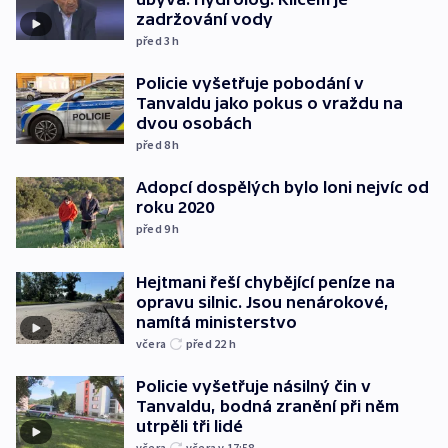
zadržování vody
před 3
h
Policie vyšetřuje pobodání v
Tanvaldu jako pokus o vraždu na
dvou osobách
před 8
h
Adopcí dospělých bylo loni nejvíc od
roku 2020
před 9
h
Hejtmani řeší chybějící peníze na
opravu silnic. Jsou nenárokové,
namítá ministerstvo
včera
před 22
h
Policie vyšetřuje násilný čin v
Tanvaldu, bodná zranění při něm
utrpěli tři lidé
včera
včera v 17:58