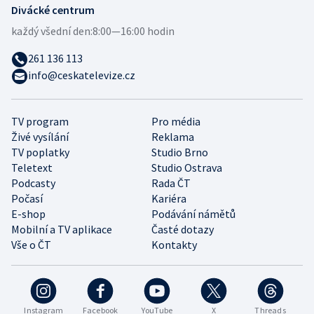
Divácké centrum
každý všední den:
8:00—16:00 hodin
261 136 113
info@ceskatelevize.cz
TV program
Pro média
Živé vysílání
Reklama
TV poplatky
Studio Brno
Teletext
Studio Ostrava
Podcasty
Rada ČT
Počasí
Kariéra
E-shop
Podávání námětů
Mobilní a TV aplikace
Časté dotazy
Vše o ČT
Kontakty
Instagram
Facebook
YouTube
X
Threads