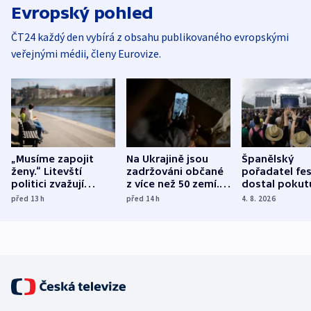
Evropský pohled
ČT24 každý den vybírá z obsahu publikovaného evropskými
veřejnými médii, členy Eurovize.
„Musíme zapojit
Na Ukrajině jsou
Španělský
ženy.“ Litevští
zadržováni občané
pořadatel fes
politici zvažují
z více než 50 zemí.
dostal pokut
dohodu o
Bojovali na straně
nekalé prakti
před 13
h
před 14
h
4. 8. 2026
demografii
Ruska