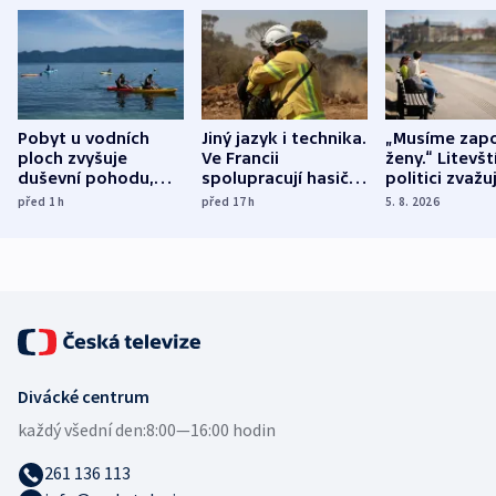
Pobyt u vodních
Jiný jazyk i technika.
„Musíme zapo
ploch zvyšuje
Ve Francii
ženy.“ Litevšt
duševní pohodu,
spolupracují hasiči z
politici zvažuj
ukázala
různých zemí
dohodu o
před 1
h
před 17
h
5. 8. 2026
mezinárodní studie
demografii
Divácké centrum
každý všední den:
8:00—16:00 hodin
261 136 113