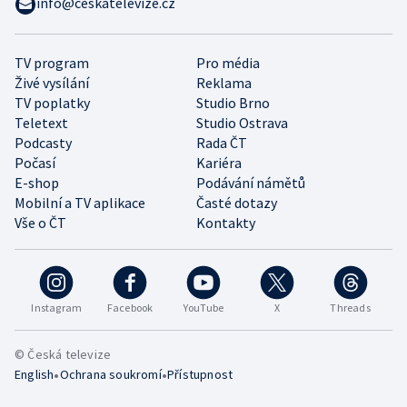
info@ceskatelevize.cz
TV program
Pro média
Živé vysílání
Reklama
TV poplatky
Studio Brno
Teletext
Studio Ostrava
Podcasty
Rada ČT
Počasí
Kariéra
E-shop
Podávání námětů
Mobilní a TV aplikace
Časté dotazy
Vše o ČT
Kontakty
Instagram
Facebook
YouTube
X
Threads
© Česká televize
•
•
English
Ochrana soukromí
Přístupnost