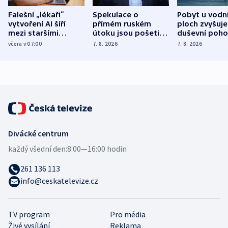
Falešní „lékaři“
Spekulace o
Pobyt u vodn
vytvoření AI šíří
přímém ruském
ploch zvyšuje
mezi staršími
útoku jsou pošetilé,
duševní poho
Poláky nebezpečné
míní estonský
ukázala
včera v 07:00
7. 8. 2026
7. 8. 2026
zdravotní rady
bezpečnostní
mezinárodní 
expert
Divácké centrum
každý všední den:
8:00—16:00 hodin
261 136 113
info@ceskatelevize.cz
TV program
Pro média
Živé vysílání
Reklama