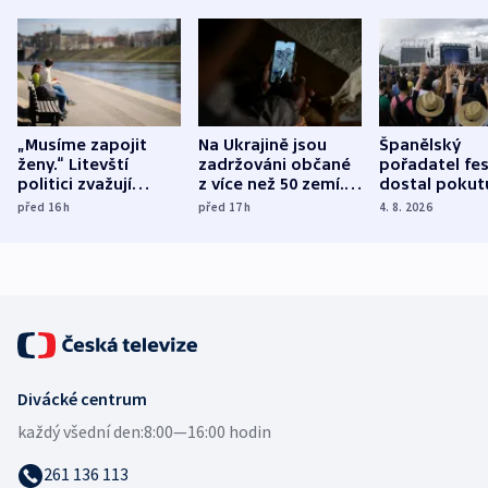
„Musíme zapojit
Na Ukrajině jsou
Španělský
ženy.“ Litevští
zadržováni občané
pořadatel fes
politici zvažují
z více než 50 zemí.
dostal pokut
dohodu o
Bojovali na straně
nekalé prakti
před 16
h
před 17
h
4. 8. 2026
demografii
Ruska
Divácké centrum
každý všední den:
8:00—16:00 hodin
261 136 113