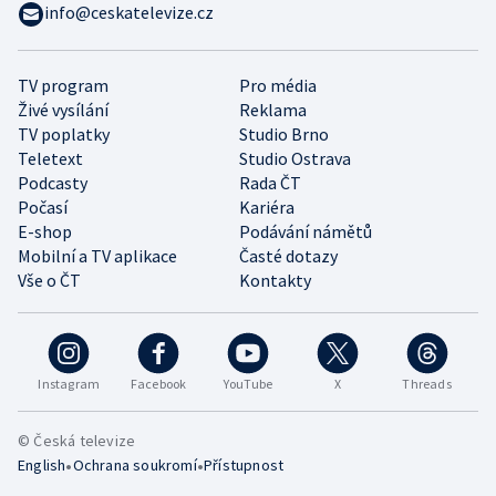
info@ceskatelevize.cz
TV program
Pro média
Živé vysílání
Reklama
TV poplatky
Studio Brno
Teletext
Studio Ostrava
Podcasty
Rada ČT
Počasí
Kariéra
E-shop
Podávání námětů
Mobilní a TV aplikace
Časté dotazy
Vše o ČT
Kontakty
Instagram
Facebook
YouTube
X
Threads
© Česká televize
•
•
English
Ochrana soukromí
Přístupnost