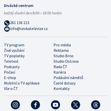
Divácké centrum
každý všední den:
8:00—16:00 hodin
261 136 113
info@ceskatelevize.cz
TV program
Pro média
Živé vysílání
Reklama
TV poplatky
Studio Brno
Teletext
Studio Ostrava
Podcasty
Rada ČT
Počasí
Kariéra
E-shop
Podávání námětů
Mobilní a TV aplikace
Časté dotazy
Vše o ČT
Kontakty