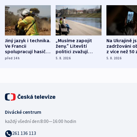
Jiný jazyk i technika.
„Musíme zapojit
Na Ukrajině j
Ve Francii
ženy.“ Litevští
zadržováni o
spolupracují hasiči z
politici zvažují
z více než 50 
různých zemí
dohodu o
Bojovali na s
před 14
h
5. 8. 2026
5. 8. 2026
demografii
Ruska
Divácké centrum
každý všední den:
8:00—16:00 hodin
261 136 113