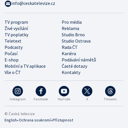
info@ceskatelevize.cz
TV program
Pro média
Živé vysílání
Reklama
TV poplatky
Studio Brno
Teletext
Studio Ostrava
Podcasty
Rada ČT
Počasí
Kariéra
E-shop
Podávání námětů
Mobilní a TV aplikace
Časté dotazy
Vše o ČT
Kontakty
Instagram
Facebook
YouTube
X
Threads
© Česká televize
•
•
English
Ochrana soukromí
Přístupnost