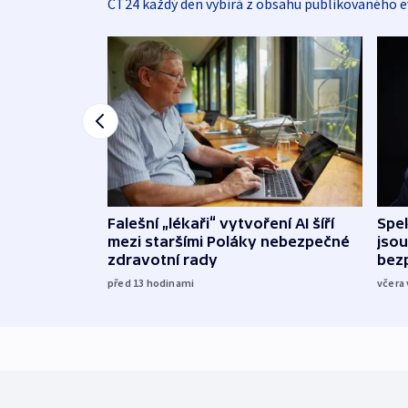
ČT24 každý den vybírá z obsahu publikovaného e
Falešní „lékaři“ vytvoření AI šíří
Spe
mezi staršími Poláky nebezpečné
jsou
zdravotní rady
bez
před 13
hodinami
včera 