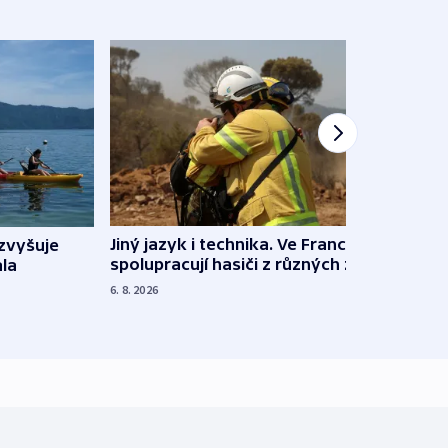
Jiný jazyk i technika. Ve Francii
zvyšuje
„Musí
spolupracují hasiči z různých zemí
la
polit
demo
6. 8. 2026
5. 8. 20