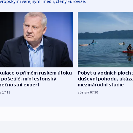
vropskými veřejnými médii, členy Eurovize.
kulace o přímém ruském útoku
Pobyt u vodních ploch 
 pošetilé, míní estonský
duševní pohodu, ukáza
pečnostní expert
mezinárodní studie
v 17:11
včera v 07:30