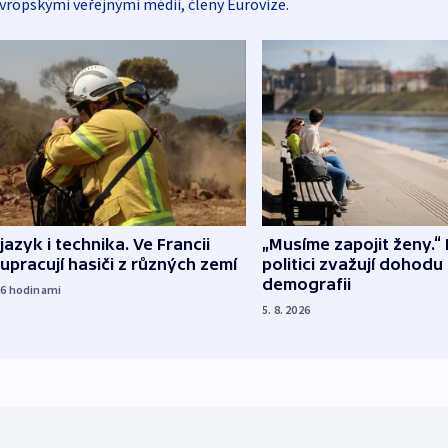
vropskými veřejnými médii, členy Eurovize.
 jazyk i technika. Ve Francii
„Musíme zapojit ženy.“ 
upracují hasiči z různých zemí
politici zvažují dohodu
demografii
16
hodinami
5. 8. 2026