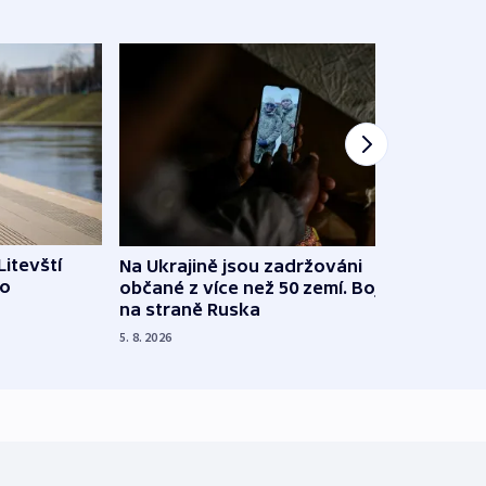
Litevští
Na Ukrajině jsou zadržováni
Španě
 o
občané z více než 50 zemí. Bojovali
dosta
na straně Ruska
4. 8. 20
5. 8. 2026