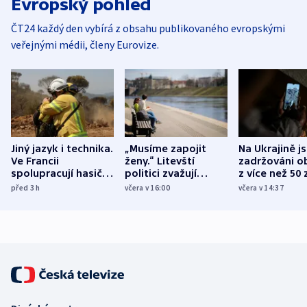
Evropský pohled
ČT24 každý den vybírá z obsahu publikovaného evropskými
veřejnými médii, členy Eurovize.
Jiný jazyk i technika.
„Musíme zapojit
Na Ukrajině j
Ve Francii
ženy.“ Litevští
zadržováni o
spolupracují hasiči z
politici zvažují
z více než 50 
různých zemí
dohodu o
Bojovali na s
před 3
h
včera v 16:00
včera v 14:37
demografii
Ruska