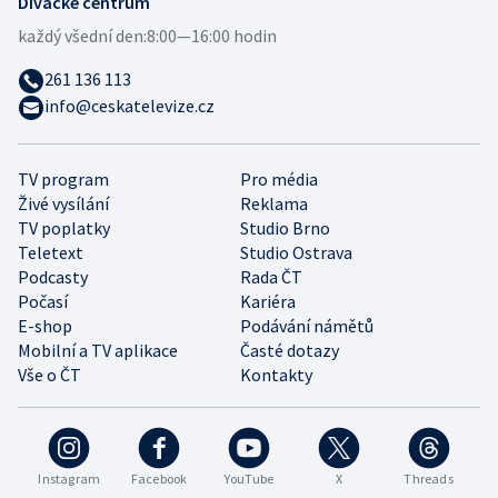
Divácké centrum
každý všední den:
8:00—16:00 hodin
261 136 113
info@ceskatelevize.cz
TV program
Pro média
Živé vysílání
Reklama
TV poplatky
Studio Brno
Teletext
Studio Ostrava
Podcasty
Rada ČT
Počasí
Kariéra
E-shop
Podávání námětů
Mobilní a TV aplikace
Časté dotazy
Vše o ČT
Kontakty
Instagram
Facebook
YouTube
X
Threads