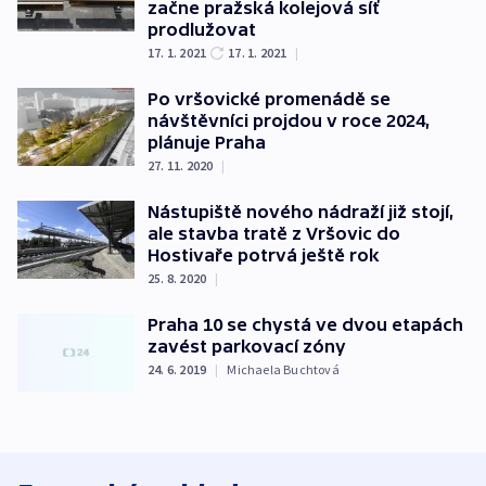
začne pražská kolejová síť
prodlužovat
17. 1. 2021
17. 1. 2021
|
Po vršovické promenádě se
návštěvníci projdou v roce 2024,
plánuje Praha
27. 11. 2020
|
Nástupiště nového nádraží již stojí,
ale stavba tratě z Vršovic do
Hostivaře potrvá ještě rok
25. 8. 2020
|
Praha 10 se chystá ve dvou etapách
zavést parkovací zóny
24. 6. 2019
|
Michaela Buchtová