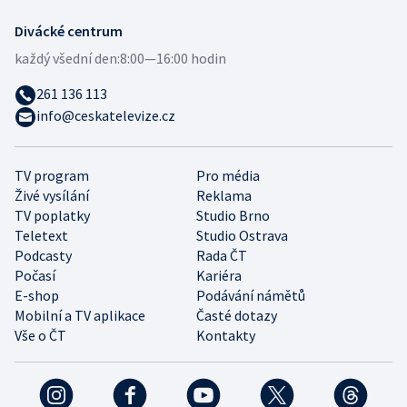
Divácké centrum
každý všední den:
8:00—16:00 hodin
261 136 113
info@ceskatelevize.cz
TV program
Pro média
Živé vysílání
Reklama
TV poplatky
Studio Brno
Teletext
Studio Ostrava
Podcasty
Rada ČT
Počasí
Kariéra
E-shop
Podávání námětů
Mobilní a TV aplikace
Časté dotazy
Vše o ČT
Kontakty