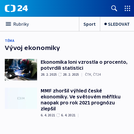
Sport
SLEDOVAT
Rubriky
TÉMA
Vývoj ekonomiky
Ekonomika loni vzrostla o procento,
potvrdili statistici
28. 2. 2025
28. 2. 2025
|
ČTK
,
ČT24
MMF zhoršil výhled české
ekonomiky. Ve světovém měřítku
naopak pro rok 2021 prognózu
zlepšil
6. 4. 2021
6. 4. 2021
|