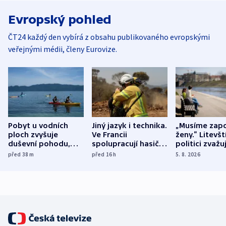
Evropský pohled
ČT24 každý den vybírá z obsahu publikovaného evropskými
veřejnými médii, členy Eurovize.
Pobyt u vodních
Jiný jazyk i technika.
„Musíme zapo
ploch zvyšuje
Ve Francii
ženy.“ Litevšt
duševní pohodu,
spolupracují hasiči z
politici zvažuj
ukázala
různých zemí
dohodu o
před 38
m
před 16
h
5. 8. 2026
mezinárodní studie
demografii