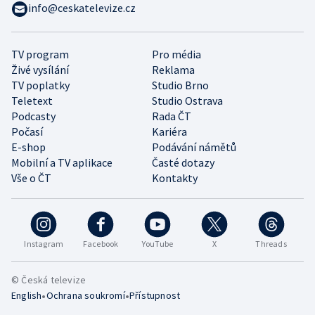
info@ceskatelevize.cz
TV program
Pro média
Živé vysílání
Reklama
TV poplatky
Studio Brno
Teletext
Studio Ostrava
Podcasty
Rada ČT
Počasí
Kariéra
E-shop
Podávání námětů
Mobilní a TV aplikace
Časté dotazy
Vše o ČT
Kontakty
Instagram
Facebook
YouTube
X
Threads
© Česká televize
•
•
English
Ochrana soukromí
Přístupnost