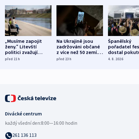
„Musíme zapojit
Na Ukrajině jsou
Španělský
ženy.“ Litevští
zadržováni občané
pořadatel fes
politici zvažují
z více než 50 zemí.
dostal pokut
dohodu o
Bojovali na straně
nekalé prakti
před 21
h
před 23
h
4. 8. 2026
demografii
Ruska
Divácké centrum
každý všední den:
8:00—16:00 hodin
261 136 113