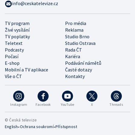
info@ceskatelevize.cz
TV program
Pro média
Živé vysílání
Reklama
TV poplatky
Studio Brno
Teletext
Studio Ostrava
Podcasty
Rada ČT
Počasí
Kariéra
E-shop
Podávání námětů
Mobilní a TV aplikace
Časté dotazy
Vše o ČT
Kontakty
Instagram
Facebook
YouTube
X
Threads
© Česká televize
•
•
English
Ochrana soukromí
Přístupnost