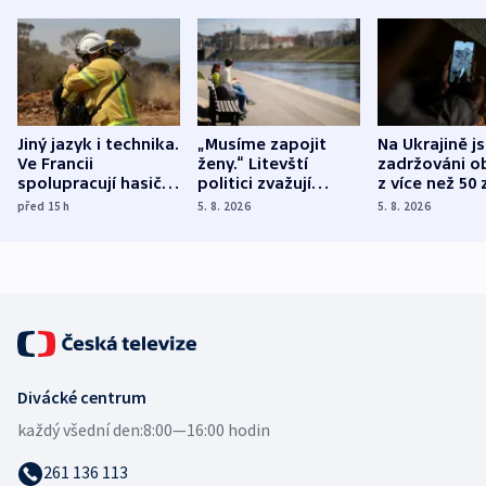
Jiný jazyk i technika.
„Musíme zapojit
Na Ukrajině j
Ve Francii
ženy.“ Litevští
zadržováni o
spolupracují hasiči z
politici zvažují
z více než 50 
různých zemí
dohodu o
Bojovali na s
před 15
h
5. 8. 2026
5. 8. 2026
demografii
Ruska
Divácké centrum
každý všední den:
8:00—16:00 hodin
261 136 113