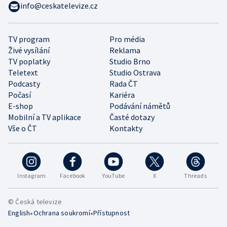
info@ceskatelevize.cz
TV program
Pro média
Živé vysílání
Reklama
TV poplatky
Studio Brno
Teletext
Studio Ostrava
Podcasty
Rada ČT
Počasí
Kariéra
E-shop
Podávání námětů
Mobilní a TV aplikace
Časté dotazy
Vše o ČT
Kontakty
Instagram
Facebook
YouTube
X
Threads
© Česká televize
•
•
English
Ochrana soukromí
Přístupnost