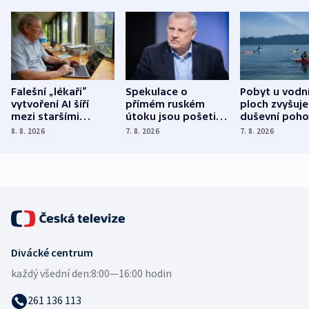
Falešní „lékaři“
Spekulace o
Pobyt u vodn
vytvoření AI šíří
přímém ruském
ploch zvyšuje
mezi staršími
útoku jsou pošetilé,
duševní poho
Poláky nebezpečné
míní estonský
ukázala
8. 8. 2026
7. 8. 2026
7. 8. 2026
zdravotní rady
bezpečnostní
mezinárodní 
expert
Divácké centrum
každý všední den:
8:00—16:00 hodin
261 136 113