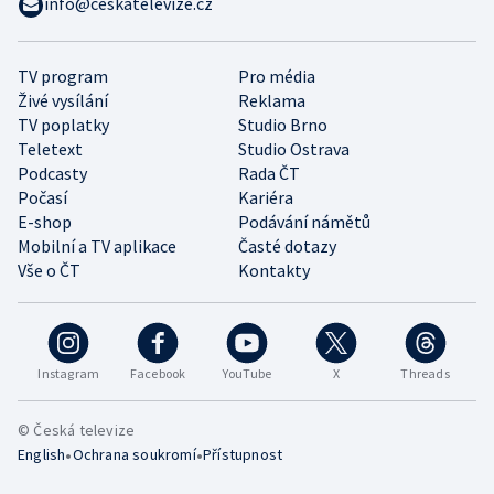
info@ceskatelevize.cz
TV program
Pro média
Živé vysílání
Reklama
TV poplatky
Studio Brno
Teletext
Studio Ostrava
Podcasty
Rada ČT
Počasí
Kariéra
E-shop
Podávání námětů
Mobilní a TV aplikace
Časté dotazy
Vše o ČT
Kontakty
Instagram
Facebook
YouTube
X
Threads
© Česká televize
•
•
English
Ochrana soukromí
Přístupnost