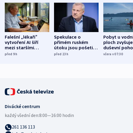
Falešní „lékaři“
Spekulace o
Pobyt u vodn
vytvoření AI šíří
přímém ruském
ploch zvyšuje
mezi staršími
útoku jsou pošetilé,
duševní poho
Poláky nebezpečné
míní estonský
ukázala
před 9
h
před 23
h
včera v 07:30
zdravotní rady
bezpečnostní
mezinárodní 
expert
Divácké centrum
každý všední den:
8:00—16:00 hodin
261 136 113