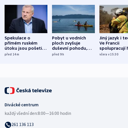
Spekulace o
Pobyt u vodních
Jiný jazyk i t
přímém ruském
ploch zvyšuje
Ve Francii
útoku jsou pošetilé,
duševní pohodu,
spolupracují h
míní estonský
ukázala
různých zemí
před 14
m
před 9
h
včera v 15:30
bezpečnostní
mezinárodní studie
expert
Divácké centrum
každý všední den:
8:00—16:00 hodin
261 136 113