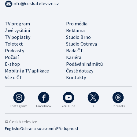
info@ceskatelevize.cz
TV program
Pro média
Živé vysílání
Reklama
TV poplatky
Studio Brno
Teletext
Studio Ostrava
Podcasty
Rada ČT
Počasí
Kariéra
E-shop
Podávání námětů
Mobilní a TV aplikace
Časté dotazy
Vše o ČT
Kontakty
Instagram
Facebook
YouTube
X
Threads
© Česká televize
•
•
English
Ochrana soukromí
Přístupnost