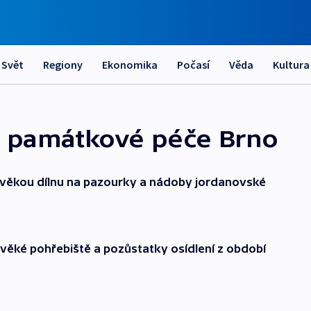
Svět
Regiony
Ekonomika
Počasí
Věda
Kultura
é památkové péče Brno
avěkou dílnu na pazourky a nádoby jordanovské
avěké pohřebiště a pozůstatky osídlení z období