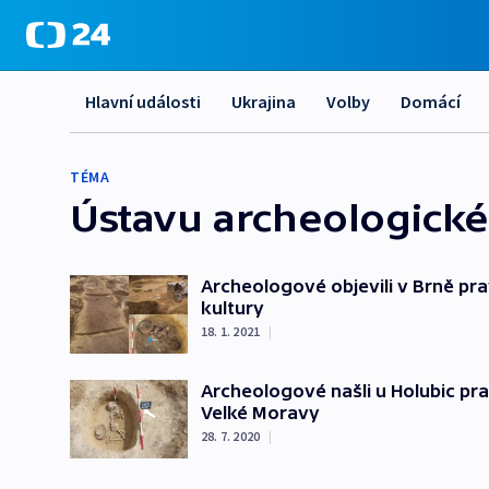
Hlavní události
Ukrajina
Volby
Domácí
TÉMA
Ústavu archeologick
Archeologové objevili v Brně pr
kultury
18. 1. 2021
|
Archeologové našli u Holubic pr
Velké Moravy
28. 7. 2020
|