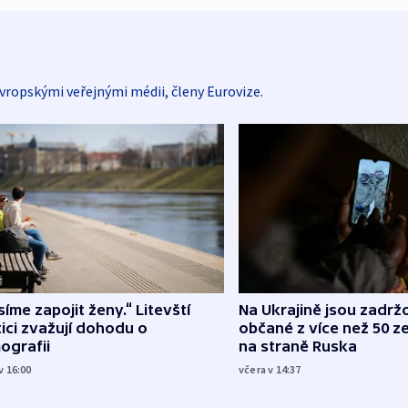
vropskými veřejnými médii, členy Eurovize.
íme zapojit ženy.“ Litevští
Na Ukrajině jsou zadrž
tici zvažují dohodu o
občané z více než 50 ze
ografii
na straně Ruska
v 16:00
včera v 14:37