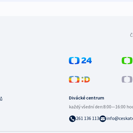
Č
Divácké centrum
ů
každý všední den:
8:00—16:00 ho
261 136 113
info@ceskate