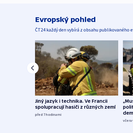
Evropský pohled
ČT24 každý den vybírá z obsahu publikovaného e
Jiný jazyk i technika. Ve Francii
„Mus
spolupracují hasiči z různých zemí
poli
dem
před 7
hodinami
včera 