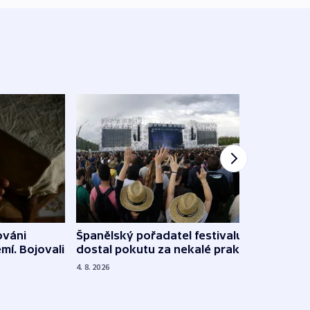
Španělský pořadatel festivalu
ováni
Lesn
dostal pokutu za nekalé praktiky
mí. Bojovali
dopa
zdrav
4. 8. 2026
4. 8. 20