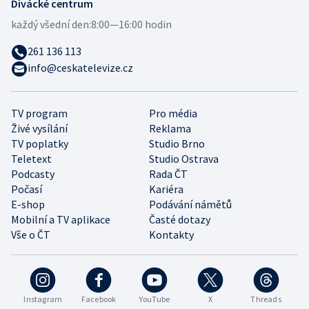
Divácké centrum
každý všední den:
8:00—16:00 hodin
261 136 113
info@ceskatelevize.cz
TV program
Pro média
Živé vysílání
Reklama
TV poplatky
Studio Brno
Teletext
Studio Ostrava
Podcasty
Rada ČT
Počasí
Kariéra
E-shop
Podávání námětů
Mobilní a TV aplikace
Časté dotazy
Vše o ČT
Kontakty
Instagram
Facebook
YouTube
X
Threads