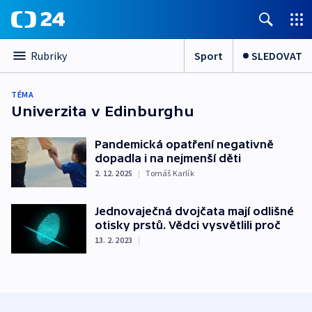
Sport
SLEDOVAT
Rubriky
TÉMA
Univerzita v Edinburghu
Pandemická opatření negativně
dopadla i na nejmenší děti
2. 12. 2025
|
Tomáš Karlík
Jednovaječná dvojčata mají odlišné
otisky prstů. Vědci vysvětlili proč
13. 2. 2023
|