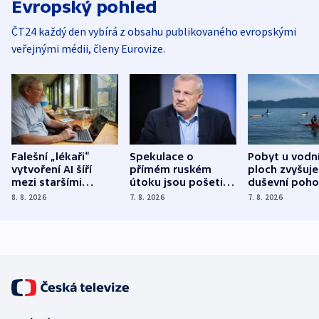
Evropský pohled
ČT24 každý den vybírá z obsahu publikovaného evropskými
veřejnými médii, členy Eurovize.
Falešní „lékaři“
Spekulace o
Pobyt u vodn
vytvoření AI šíří
přímém ruském
ploch zvyšuje
mezi staršími
útoku jsou pošetilé,
duševní poho
Poláky nebezpečné
míní estonský
ukázala
8. 8. 2026
7. 8. 2026
7. 8. 2026
zdravotní rady
bezpečnostní
mezinárodní 
expert