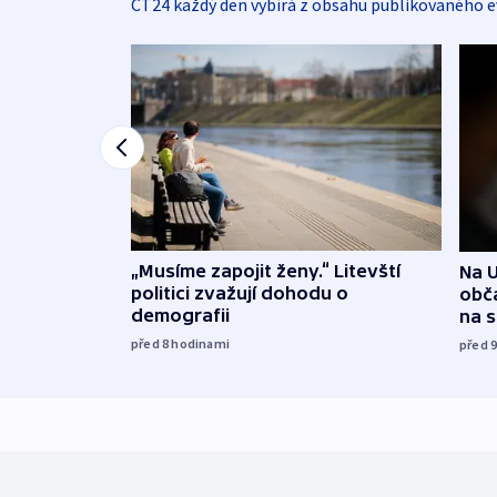
ČT24 každý den vybírá z obsahu publikovaného e
„Musíme zapojit ženy.“ Litevští
Na U
politici zvažují dohodu o
obča
demografii
na 
před 8
hodinami
před 