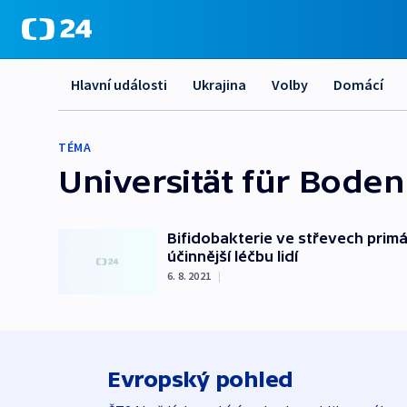
Hlavní události
Ukrajina
Volby
Domácí
TÉMA
Universität für Boden
Bifidobakterie ve střevech primát
účinnější léčbu lidí
6. 8. 2021
|
Evropský pohled