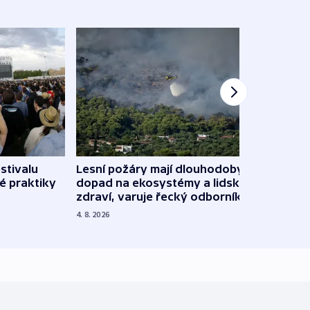
stivalu
Lesní požáry mají dlouhodobý
Ukraj
é praktiky
dopad na ekosystémy a lidské
Franc
zdraví, varuje řecký odborník
požá
4. 8. 2026
3. 8. 20