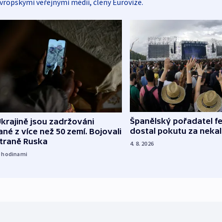
vropskými veřejnými médii, členy Eurovize.
Španělský pořadatel fe
krajině jsou zadržováni
dostal pokutu za nekal
né z více než 50 zemí. Bojovali
straně Ruska
4. 8. 2026
9
hodinami