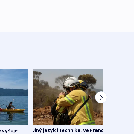
Jiný jazyk i technika. Ve Francii
zvyšuje
„Musí