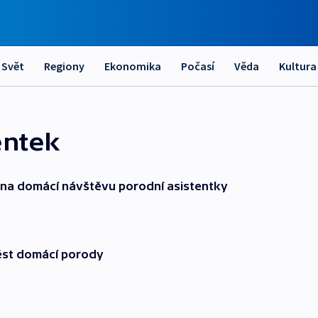
Svět
Regiony
Ekonomika
Počasí
Věda
Kultura
entek
y na domácí návštěvu porodní asistentky
ést domácí porody