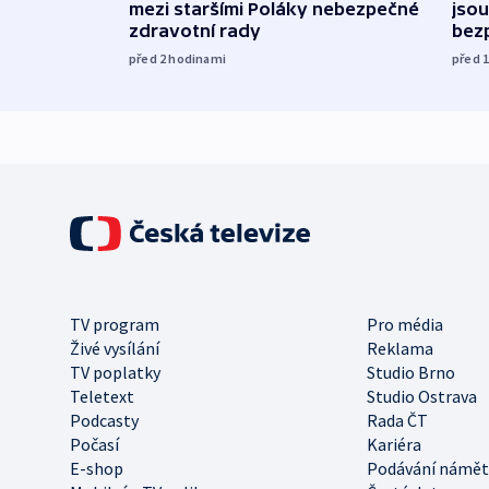
mezi staršími Poláky nebezpečné
jsou
zdravotní rady
bez
před 2
hodinami
před 
TV program
Pro média
Živé vysílání
Reklama
TV poplatky
Studio Brno
Teletext
Studio Ostrava
Podcasty
Rada ČT
Počasí
Kariéra
E-shop
Podávání námět