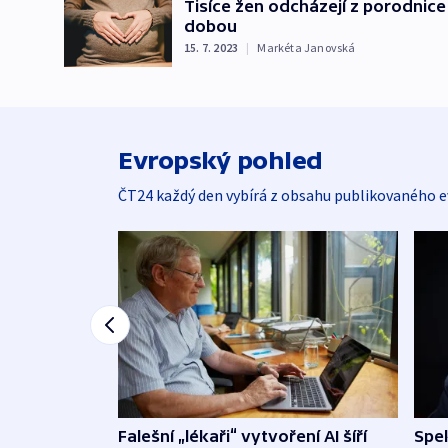
Tisíce žen odcházejí z porodnic
dobou
15. 7. 2023
|
Markéta Janovská
Evropský pohled
ČT24 každý den vybírá z obsahu publikovaného e
Falešní „lékaři“ vytvoření AI šíří
Spe