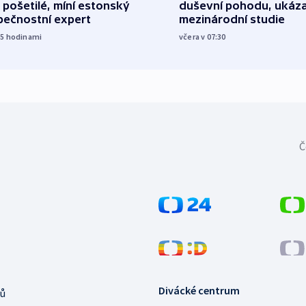
 pošetilé, míní estonský
duševní pohodu, ukáza
pečnostní expert
mezinárodní studie
15
hodinami
včera v 07:30
Č
Divácké centrum
ů