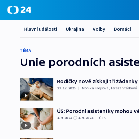
Hlavní události
Ukrajina
Volby
Domácí
TÉMA
Unie porodních asist
Rodičky nově získají tři žádank
23. 12. 2025
|
Monika Krejsová
,
Tereza Stárková
ÚS: Porodní asistentky mohou v
3. 9. 2024
3. 9. 2024
|
ČTK