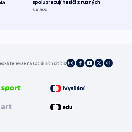
spolupracují hasiči z různých zemí
la
polit
demo
6. 8. 2026
5. 8. 20
eská televize na sociálních sítích: