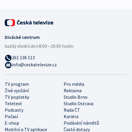
Divácké centrum
každý všední den:
8:00—16:00 hodin
261 136 113
info@ceskatelevize.cz
TV program
Pro média
Živé vysílání
Reklama
TV poplatky
Studio Brno
Teletext
Studio Ostrava
Podcasty
Rada ČT
Počasí
Kariéra
E-shop
Podávání námětů
Mobilní a TV aplikace
Časté dotazy