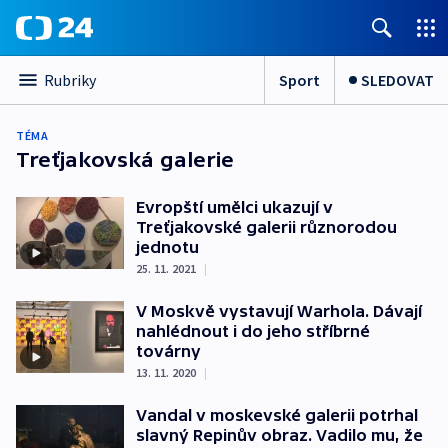
Sport
SLEDOVAT
Rubriky
TÉMA
Treťjakovská galerie
Evropští umělci ukazují v
Treťjakovské galerii různorodou
jednotu
25. 11. 2021
|
V Moskvě vystavují Warhola. Dávají
nahlédnout i do jeho stříbrné
továrny
13. 11. 2020
|
Vandal v moskevské galerii potrhal
slavný Repinův obraz. Vadilo mu, že