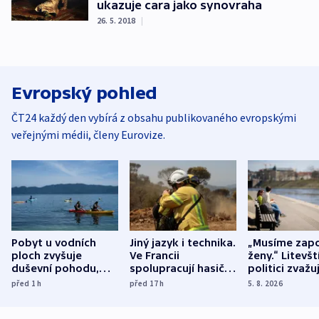
ukazuje cara jako synovraha
26. 5. 2018
|
Evropský pohled
ČT24 každý den vybírá z obsahu publikovaného evropskými
veřejnými médii, členy Eurovize.
Pobyt u vodních
Jiný jazyk i technika.
„Musíme zapo
ploch zvyšuje
Ve Francii
ženy.“ Litevšt
duševní pohodu,
spolupracují hasiči z
politici zvažuj
ukázala
různých zemí
dohodu o
před 1
h
před 17
h
5. 8. 2026
mezinárodní studie
demografii