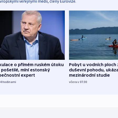
vropskými veřejnými médii, členy Eurovize.
kulace o přímém ruském útoku
Pobyt u vodních ploch 
 pošetilé, míní estonský
duševní pohodu, ukáza
pečnostní expert
mezinárodní studie
14
hodinami
včera v 07:30