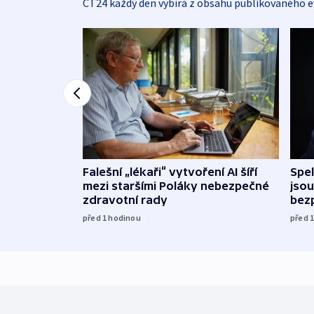
ČT24 každý den vybírá z obsahu publikovaného e
Falešní „lékaři“ vytvoření AI šíří
Spe
mezi staršími Poláky nebezpečné
jsou
zdravotní rady
bez
před 1
hodinou
před 