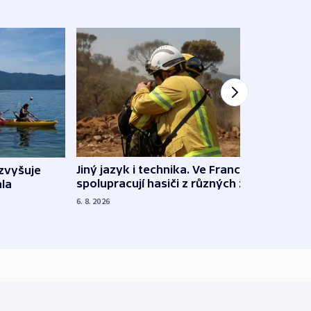
Jiný jazyk i technika. Ve Francii
zvyšuje
„Musí
spolupracují hasiči z různých zemí
la
polit
demo
6. 8. 2026
5. 8. 20