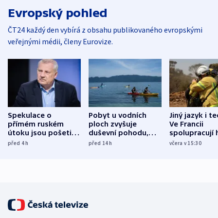
Evropský pohled
ČT24 každý den vybírá z obsahu publikovaného evropskými
veřejnými médii, členy Eurovize.
Spekulace o
Pobyt u vodních
Jiný jazyk i t
přímém ruském
ploch zvyšuje
Ve Francii
útoku jsou pošetilé,
duševní pohodu,
spolupracují h
míní estonský
ukázala
různých zemí
před 4
h
před 14
h
včera v 15:30
bezpečnostní
mezinárodní studie
expert