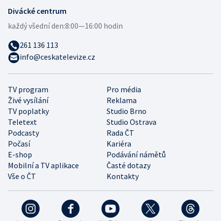
Divácké centrum
každý všední den:
8:00—16:00 hodin
261 136 113
info@ceskatelevize.cz
TV program
Pro média
Živé vysílání
Reklama
TV poplatky
Studio Brno
Teletext
Studio Ostrava
Podcasty
Rada ČT
Počasí
Kariéra
E-shop
Podávání námětů
Mobilní a TV aplikace
Časté dotazy
Vše o ČT
Kontakty