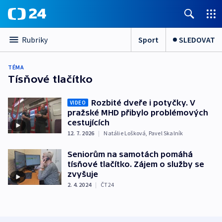
Sport
SLEDOVAT
Rubriky
TÉMA
Tísňové tlačítko
Rozbité dveře i potyčky. V
VIDEO
pražské MHD přibylo problémových
cestujících
12. 7. 2026
|
Natálie Lošková
,
Pavel Skalník
Seniorům na samotách pomáhá
tísňové tlačítko. Zájem o služby se
zvyšuje
2. 4. 2024
|
ČT24