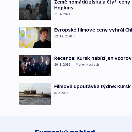
Země nomádů získala čtyři ceny 
Hopkins
11. 4. 2021
|
Evropské filmové ceny vyhrál C
12. 12. 2020
|
Recenze: Kursk nabízí jen vzoro
20. 1. 2019
|
Marek Koutesh
Filmová upoutávka týdne: Kursk 
8. 9. 2018
|