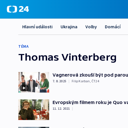
Hlavní události
Ukrajina
Volby
Domácí
TÉMA
Thomas Vinterberg
Vagnerová zkouší být pod parou
7. 8. 2025
|
Filip Karban
,
ČT24
Evropským filmem roku je Quo va
11. 12. 2021
|