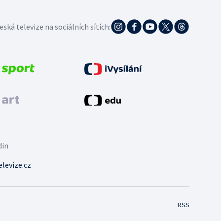
eská televize na sociálních sítích:
din
levize.cz
RSS