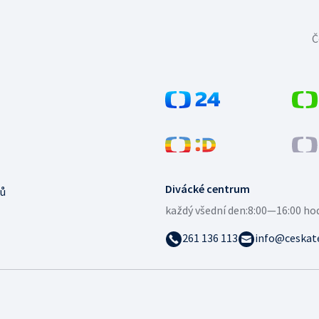
Č
Divácké centrum
ů
každý všední den:
8:00—16:00 ho
261 136 113
info@ceskate