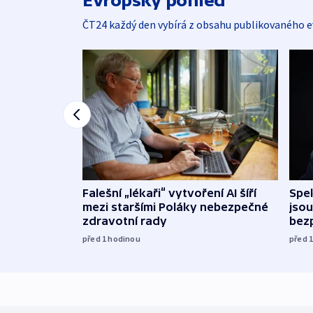
Evropský pohled
ČT24 každý den vybírá z obsahu publikovaného e
Falešní „lékaři“ vytvoření AI šíří
Spe
mezi staršími Poláky nebezpečné
jsou
zdravotní rady
bez
před 1
hodinou
před 