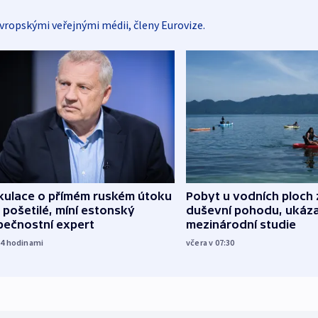
vropskými veřejnými médii, členy Eurovize.
kulace o přímém ruském útoku
Pobyt u vodních ploch 
 pošetilé, míní estonský
duševní pohodu, ukáza
pečnostní expert
mezinárodní studie
14
hodinami
včera v 07:30