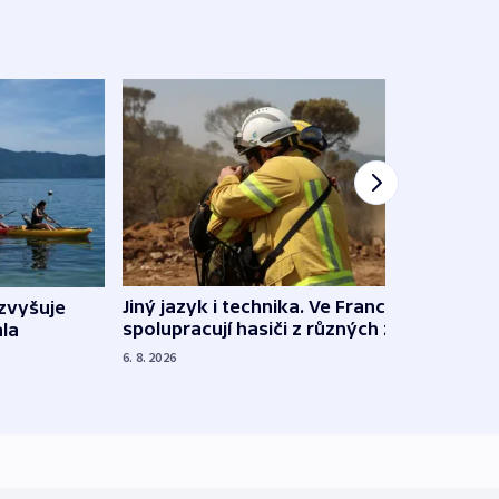
Jiný jazyk i technika. Ve Francii
zvyšuje
„Musí
spolupracují hasiči z různých zemí
la
polit
demo
6. 8. 2026
5. 8. 20