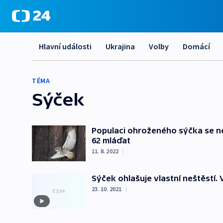
Hlavní události
Ukrajina
Volby
Domácí
TÉMA
Sýček
Populaci ohroženého sýčka se ned
62 mláďat
11. 8. 2022
|
Sýček ohlašuje vlastní neštěstí.
23. 10. 2021
|