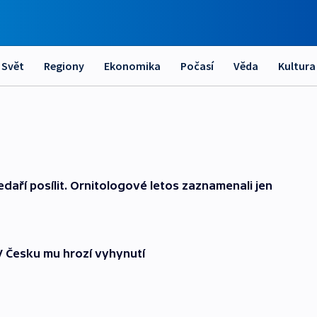
Svět
Regiony
Ekonomika
Počasí
Věda
Kultura
aří posílit. Ornitologové letos zaznamenali jen
 V Česku mu hrozí vyhynutí