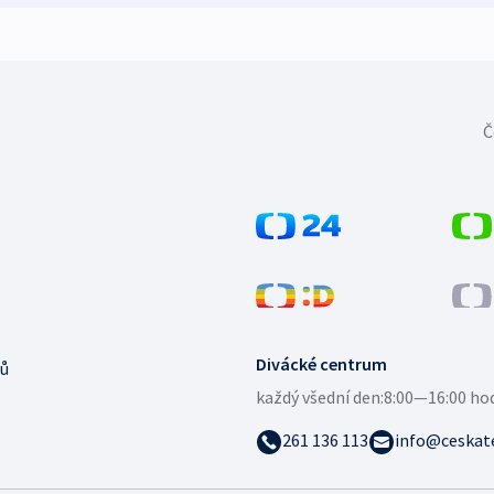
Č
Divácké centrum
ů
každý všední den:
8:00—16:00 ho
261 136 113
info@ceskate