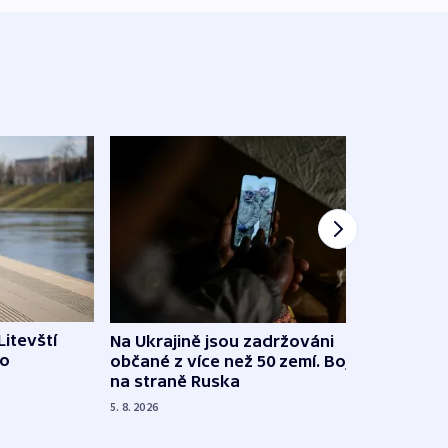
Litevští
Na Ukrajině jsou zadržováni
Španě
 o
občané z více než 50 zemí. Bojovali
dosta
na straně Ruska
4. 8. 20
5. 8. 2026