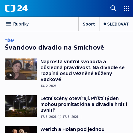
Sport
SLEDOVAT
Rubriky
TÉMA
Švandovo divadlo na Smíchově
Naprostá vnitřní svoboda a
důsledná pravdivost. Na divadle se
rozpíná osud vězněné Růženy
Vackové
13. 2. 2023
|
Letní scény otevírají. Příští týden
mohou promítat kina a divadla hrát i
uvnitř
17. 5. 2021
17. 5. 2021
|
Werich a Holan pod jednou