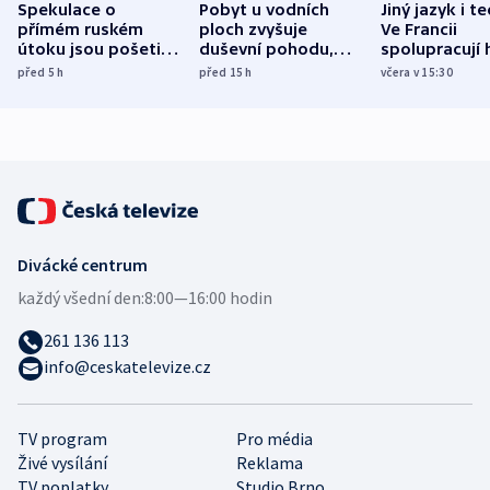
Spekulace o
Pobyt u vodních
Jiný jazyk i t
přímém ruském
ploch zvyšuje
Ve Francii
útoku jsou pošetilé,
duševní pohodu,
spolupracují h
míní estonský
ukázala
různých zemí
před 5
h
před 15
h
včera v 15:30
bezpečnostní
mezinárodní studie
expert
Divácké centrum
každý všední den:
8:00—16:00 hodin
261 136 113
info@ceskatelevize.cz
TV program
Pro média
Živé vysílání
Reklama
TV poplatky
Studio Brno