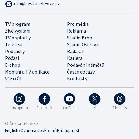
info@ceskatelevize.cz
TV program
Pro média
Živé vysílání
Reklama
TV poplatky
Studio Brno
Teletext
Studio Ostrava
Podcasty
Rada ČT
Počasí
Kariéra
E-shop
Podávání námětů
Mobilní a TV aplikace
Časté dotazy
Vše o ČT
Kontakty
Instagram
Facebook
YouTube
X
Threads
© Česká televize
•
•
English
Ochrana soukromí
Přístupnost