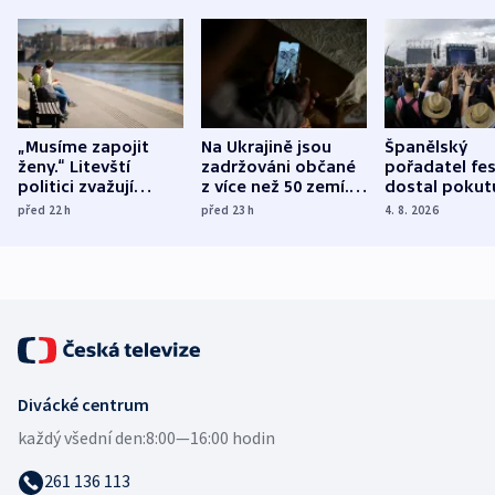
„Musíme zapojit
Na Ukrajině jsou
Španělský
ženy.“ Litevští
zadržováni občané
pořadatel fes
politici zvažují
z více než 50 zemí.
dostal pokut
dohodu o
Bojovali na straně
nekalé prakti
před 22
h
před 23
h
4. 8. 2026
demografii
Ruska
Divácké centrum
každý všední den:
8:00—16:00 hodin
261 136 113