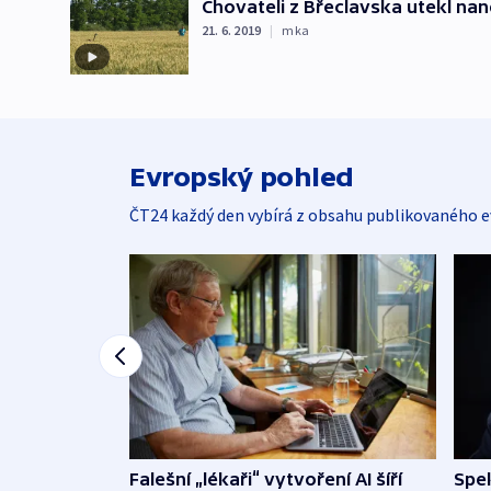
Chovateli z Břeclavska utekl na
21. 6. 2019
|
mka
Evropský pohled
ČT24 každý den vybírá z obsahu publikovaného e
Falešní „lékaři“ vytvoření AI šíří
Spe