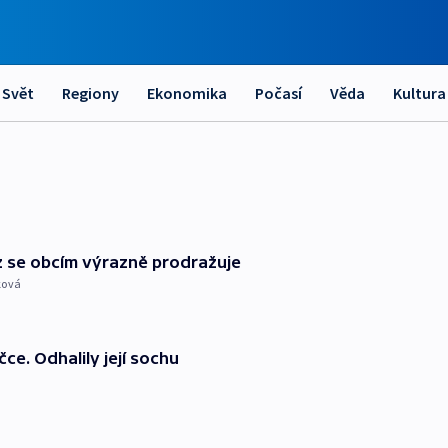
Svět
Regiony
Ekonomika
Počasí
Věda
Kultura
oz se obcím výrazně prodražuje
ková
ce. Odhalily její sochu