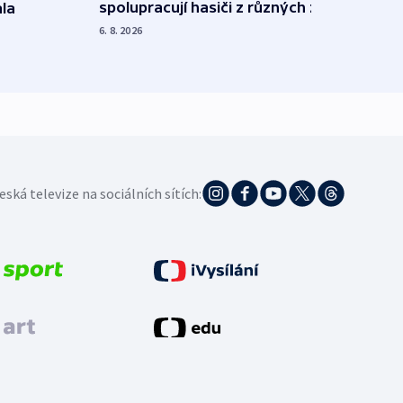
spolupracují hasiči z různých zemí
la
polit
demo
6. 8. 2026
5. 8. 20
eská televize na sociálních sítích: