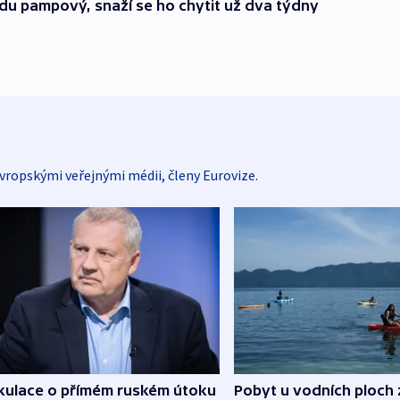
ndu pampový, snaží se ho chytit už dva týdny
vropskými veřejnými médii, členy Eurovize.
kulace o přímém ruském útoku
Pobyt u vodních ploch 