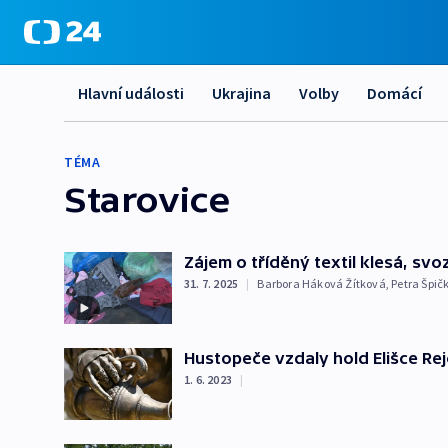
Hlavní události
Ukrajina
Volby
Domácí
TÉMA
Starovice
Zájem o tříděný textil klesá, sv
31. 7. 2025
|
Barbora Háková Žítková
,
Petra Špič
Hustopeče vzdaly hold Elišce Rejč
1. 6. 2023
|