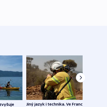
Jiný jazyk i technika. Ve Francii
zvyšuje
„Musí