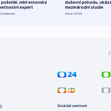
 pošetilé, míní estonský
duševní pohodu, ukáza
pečnostní expert
mezinárodní studie
21
hodinami
včera v 07:30
Č
Divácké centrum
ů