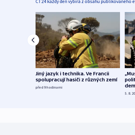
ČT24 každý den vybírá z obsahu publikovaného e
Jiný jazyk i technika. Ve Francii
„Mus
spolupracují hasiči z různých zemí
poli
dem
před 9
hodinami
5. 8. 2