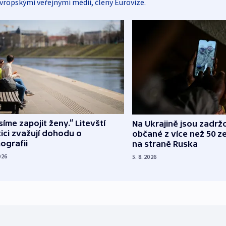
vropskými veřejnými médii, členy Eurovize.
íme zapojit ženy.“ Litevští
Na Ukrajině jsou zadrž
tici zvažují dohodu o
občané z více než 50 ze
ografii
na straně Ruska
026
5. 8. 2026