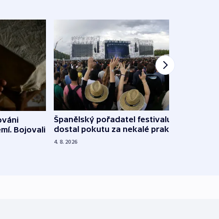
Španělský pořadatel festivalu
ováni
Lesn
dostal pokutu za nekalé praktiky
mí. Bojovali
dopa
zdrav
4. 8. 2026
4. 8. 20