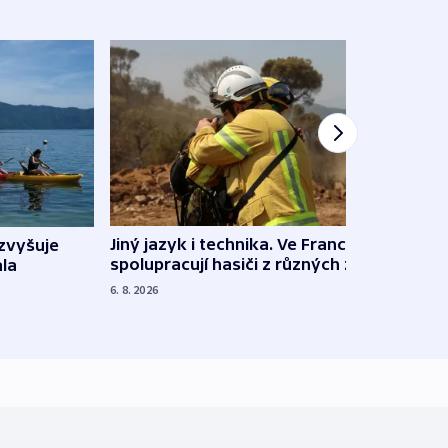
Jiný jazyk i technika. Ve Francii
zvyšuje
„Musí
spolupracují hasiči z různých zemí
la
polit
demo
6. 8. 2026
5. 8. 20