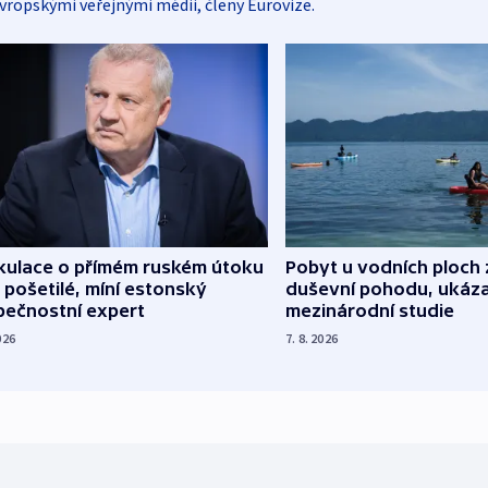
vropskými veřejnými médii, členy Eurovize.
kulace o přímém ruském útoku
Pobyt u vodních ploch 
 pošetilé, míní estonský
duševní pohodu, ukáza
pečnostní expert
mezinárodní studie
026
7. 8. 2026