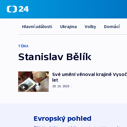
Hlavní události
Ukrajina
Volby
Domácí
TÉMA
Stanislav Bělík
Své umění věnoval krajině Vysočin
let
29. 10. 2019
|
Evropský pohled