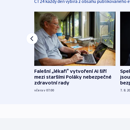
ČT24 každý den vybírá z obsahu publikovaného e
Falešní „lékaři“ vytvoření AI šíří
Spe
mezi staršími Poláky nebezpečné
jsou
zdravotní rady
bez
včera v 07:00
7. 8. 2