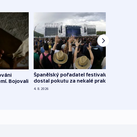
Španělský pořadatel festivalu
ováni
Lesn
dostal pokutu za nekalé praktiky
mí. Bojovali
dopa
zdrav
4. 8. 2026
4. 8. 20