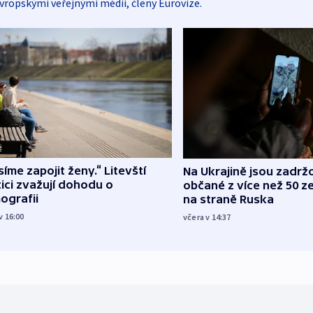
vropskými veřejnými médii, členy Eurovize.
íme zapojit ženy.“ Litevští
Na Ukrajině jsou zadrž
tici zvažují dohodu o
občané z více než 50 ze
ografii
na straně Ruska
v 16:00
včera v 14:37