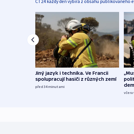
ČT24 každý den vybírá z obsahu publikovaného e
Jiný jazyk i technika. Ve Francii
„Mus
spolupracují hasiči z různých zemí
poli
dem
před 34
minutami
včera 