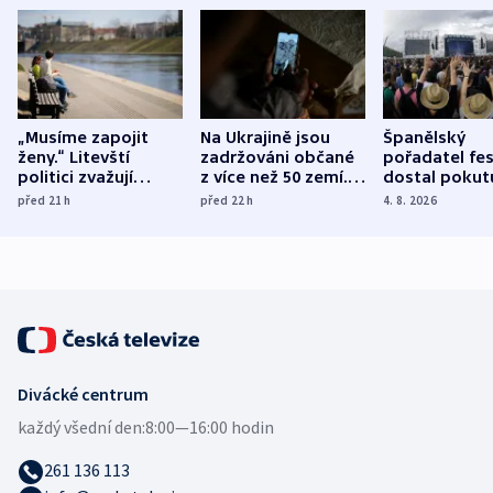
„Musíme zapojit
Na Ukrajině jsou
Španělský
ženy.“ Litevští
zadržováni občané
pořadatel fes
politici zvažují
z více než 50 zemí.
dostal pokut
dohodu o
Bojovali na straně
nekalé prakti
před 21
h
před 22
h
4. 8. 2026
demografii
Ruska
Divácké centrum
každý všední den:
8:00—16:00 hodin
261 136 113