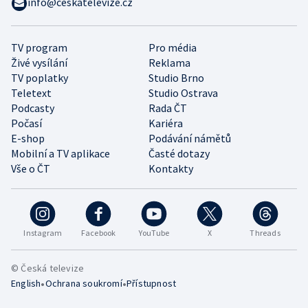
info@ceskatelevize.cz
TV program
Pro média
Živé vysílání
Reklama
TV poplatky
Studio Brno
Teletext
Studio Ostrava
Podcasty
Rada ČT
Počasí
Kariéra
E-shop
Podávání námětů
Mobilní a TV aplikace
Časté dotazy
Vše o ČT
Kontakty
Instagram
Facebook
YouTube
X
Threads
© Česká televize
•
•
English
Ochrana soukromí
Přístupnost