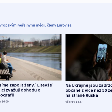
vropskými veřejnými médii, členy Eurovize.
íme zapojit ženy.“ Litevští
Na Ukrajině jsou zadrž
tici zvažují dohodu o
občané z více než 50 ze
ografii
na straně Ruska
v 16:00
včera v 14:37