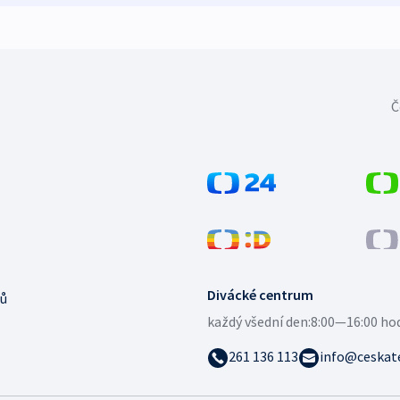
Č
Divácké centrum
ů
každý všední den:
8:00—16:00 ho
261 136 113
info@ceskate