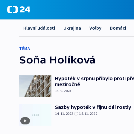
Hlavní události
Ukrajina
Volby
Domácí
TÉMA
Soňa Holíková
Hypoték v srpnu přibylo proti př
meziročně
15. 9. 2023
|
Sazby hypoték v říjnu dál rostly
14. 11. 2022
14. 11. 2022
|