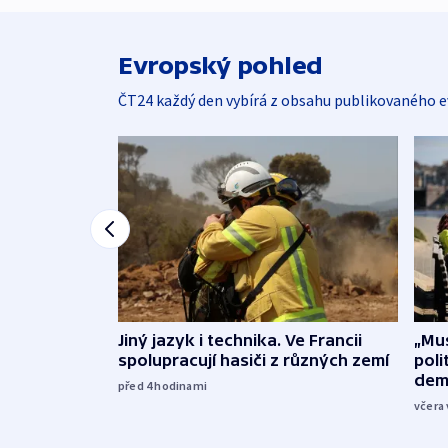
Evropský pohled
ČT24 každý den vybírá z obsahu publikovaného e
Jiný jazyk i technika. Ve Francii
„Mus
spolupracují hasiči z různých zemí
poli
dem
před 4
hodinami
včera 