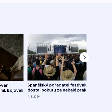
Španělský pořadatel festivalu
ováni
Lesn
dostal pokutu za nekalé praktiky
mí. Bojovali
dopa
zdrav
4. 8. 2026
4. 8. 20