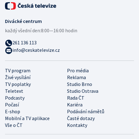
Divácké centrum
každý všední den:
8:00—16:00 hodin
261 136 113
info@ceskatelevize.cz
TV program
Pro média
Živé vysílání
Reklama
TV poplatky
Studio Brno
Teletext
Studio Ostrava
Podcasty
Rada ČT
Počasí
Kariéra
E-shop
Podávání námětů
Mobilní a TV aplikace
Časté dotazy
Vše o ČT
Kontakty