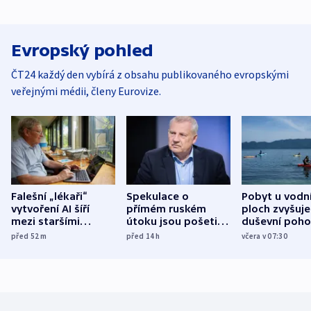
Evropský pohled
ČT24 každý den vybírá z obsahu publikovaného evropskými
veřejnými médii, členy Eurovize.
Falešní „lékaři“
Spekulace o
Pobyt u vodn
vytvoření AI šíří
přímém ruském
ploch zvyšuje
mezi staršími
útoku jsou pošetilé,
duševní poho
Poláky nebezpečné
míní estonský
ukázala
před 52
m
před 14
h
včera v 07:30
zdravotní rady
bezpečnostní
mezinárodní 
expert