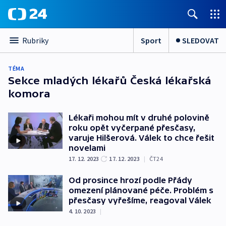
Sport
SLEDOVAT
Rubriky
TÉMA
Sekce mladých lékařů Česká lékařská
komora
Lékaři mohou mít v druhé polovině
roku opět vyčerpané přesčasy,
varuje Hilšerová. Válek to chce řešit
novelami
17. 12. 2023
17. 12. 2023
|
ČT24
Od prosince hrozí podle Přády
omezení plánované péče. Problém s
přesčasy vyřešíme, reagoval Válek
4. 10. 2023
|